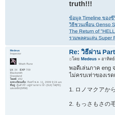
truth!!!
ข้อมูล Timeline ของซ
วิธีชวนเพื่อน Genso Su
The Return of "HEL
รวมพลคนเล่น Super 
Re: วิธีผ่าน Pa
Medeus
Inspector
โดย
Medeus
» อาทิตย์
Wrath Rune
พอดีเล่นภาค eng จ
LV.
34
EXP
709
Blacksmith
ไม่ครบเท่าของเรดเ
Grassland
โพสต์:
452
ลงทะเบียนเมื่อ:
จันทร์ พ.ค. 11, 2009 9:24 am
ที่อยู่:
อันตัวข้า อยู่ท่ามกลาง น้ำ (SUI) ไฟ(FE)
1. ロノマクアからの密書
และเหล็ก(SRW)
2. もっさもさの毛皮求む