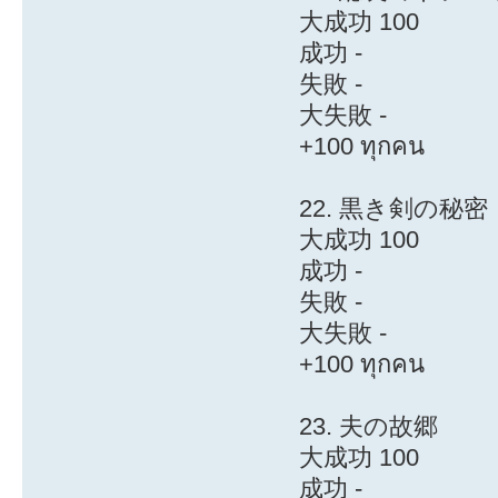
大成功 100
成功 -
失敗 -
大失敗 -
+100 ทุกคน
22. 黒き剣の秘密
大成功 100
成功 -
失敗 -
大失敗 -
+100 ทุกคน
23. 夫の故郷
大成功 100
成功 -