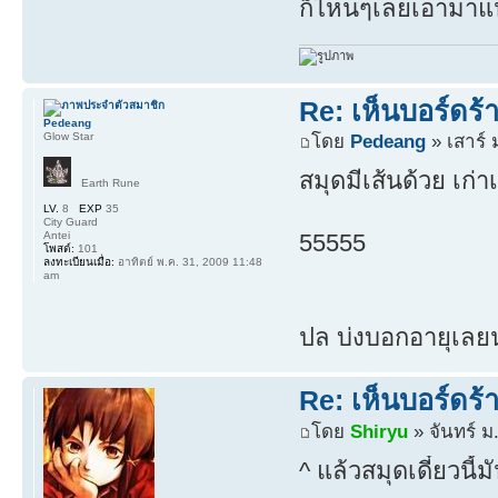
ก็ไหนๆเลยเอามาแป
Re: เห็นบอร์ดร
Pedeang
Glow Star
โดย
Pedeang
» เสาร์ 
สมุดมีเส้นด้วย เก่าเ
Earth Rune
LV.
8
EXP
35
City Guard
Antei
55555
โพสต์:
101
ลงทะเบียนเมื่อ:
อาทิตย์ พ.ค. 31, 2009 11:48
am
ปล บ่งบอกอายุเลยนะ
Re: เห็นบอร์ดร
โดย
Shiryu
» จันทร์ ม
^ แล้วสมุดเดี๋ยวนี้ม