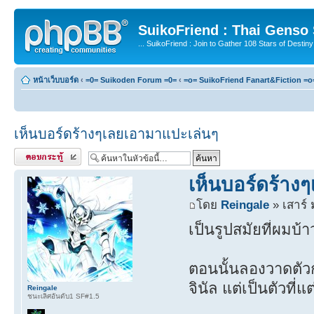
SuikoFriend : Thai Genso
... SuikoFriend : Join to Gather 108 Stars of Destiny 
หน้าเว็บบอร์ด
‹
=0= Suikoden Forum =0=
‹
=o= SuikoFriend Fanart&Fiction =o
เห็นบอร์ดร้างๆเลยเอามาแปะเล่นๆ
ตอบกระทู้
เห็นบอร์ดร้าง
โดย
Reingale
» เสาร์ 
เป็นรูปสมัยที่ผมบ
ตอนนั้นลองวาดตัวกา
จินัล แต่เป็นตัวที่แ
Reingale
ชนะเลิศอันดับ1 SF#1.5