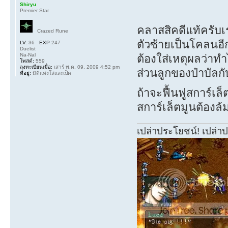
Shiryu
Premier Star
คลาสสิคดีแท้ครับ
Crazed Rune
ตัวซ้ายเป็นโคลนอี
LV.
36
EXP
247
Duelist
Na-Nal
ต้องใส่เหตุผลว่าท
โพสต์:
559
ลงทะเบียนเมื่อ:
เสาร์ พ.ค. 09, 2009 4:52 pm
ส่วนลูกของป๋าบัลกับวิ
ที่อยู่:
มิติแห่งโล่และเป็ด
ถ้าจะฟื้นฟูสการ์เ
สการ์เล็ตมูนต้องล้
เปล่าประโยชน์! เปล่า