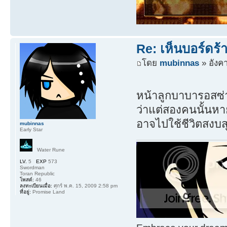
Re: เห็นบอร์ดร
โดย
mubinnas
» อังค
หน้าลูกบาบารอสซ่
ว่าแต่สองคนนั้นหา
อาจไปใช้ชีวิตสงบสุ
mubinnas
Early Star
Water Rune
LV.
5
EXP
573
Swordman
Toran Republic
โพสต์:
46
ลงทะเบียนเมื่อ:
ศุกร์ พ.ค. 15, 2009 2:58 pm
ที่อยู่:
Promise Land