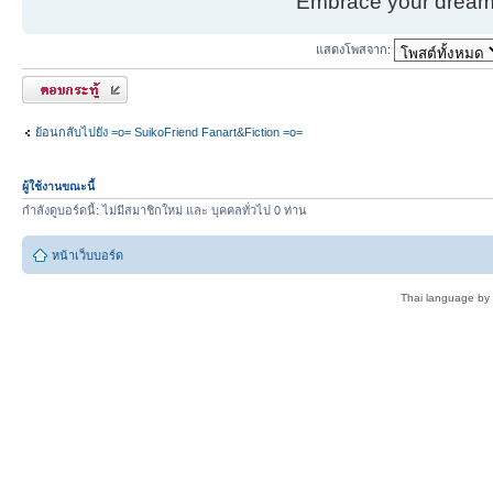
Embrace your dream. 
แสดงโพสจาก:
ตอบกระทู้
ย้อนกลับไปยัง =o= SuikoFriend Fanart&Fiction =o=
ผู้ใช้งานขณะนี้
กำลังดูบอร์ดนี้: ไม่มีสมาชิกใหม่ และ บุคคลทั่วไป 0 ท่าน
หน้าเว็บบอร์ด
Thai language by