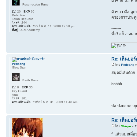
ตัวซ้าย คือ ทา
Resurrection Rune
ตัวขวา คือ ลูก
LV.
20
EXP
96
Detective
ครองตราประตูข
Toran Republic
โพสต์:
244
ลงทะเบียนเมื่อ:
จันทร์ พ.ค. 11, 2009 12:58 pm
--------
ที่อยู่:
Duel Academy
ที่จริง ก็วาด
Re: เห็นบอร
Pedeang
โดย
Pedeang
»
Glow Star
สมุดมีเส้นด้วย เ
Earth Rune
55555
LV.
8
EXP
35
City Guard
Antei
โพสต์:
101
ลงทะเบียนเมื่อ:
อาทิตย์ พ.ค. 31, 2009 11:48 am
ปล บ่งบอกอายุเ
Re: เห็นบอร
โดย
Shiryu
» จั
^ แล้วสมุดเดี๋ย