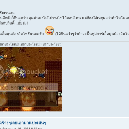
รับเรนเกล
นอีกตัวก็ดีนะครับ ลุคมันคงไม่ไปวางไข่ไว้ตอนไหน แต่ต้องใส่เหตุผลว่าทำไมโคลน
กับวินดี้...อั๊ยย่ะ!
ร์เล็ตมูนต้องล้มโทรันนะครับ
(ได้ยินแว่วๆว่าถ้าจะฟื้นฟูสการ์เล็ตมูนต้องล้มโ
ปล่าประโยชน์! เปล่าประโยชน์! เปล่าประโยชน์!
์ดร้างๆเลยเอามาแปะเล่นๆ
» อังคาร ม.ค. 08, 2013 6:15 pm