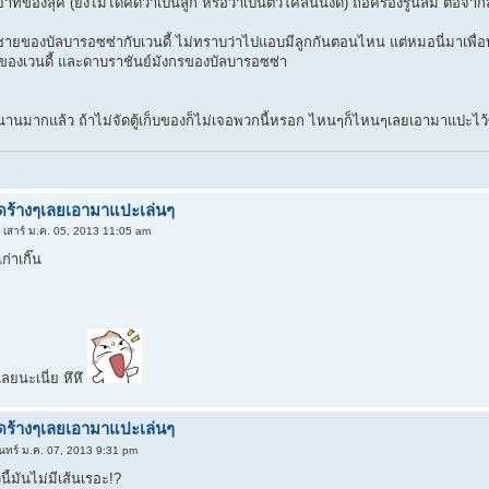
ยาทของลุค (ยังไม่ได้คิดว่าเป็นลูก หรือว่าเป็นตัวโคลนนิ่งดี) ถือครองรูนลม ต่อจาก
ชายของบัลบารอซซ่ากับเวนดี้ ไม่ทราบว่าไปแอบมีลูกกันตอนไหน แต่หมอนี่มาเพื่อทวงบั
องเวนดี้ และดาบราชันย์มังกรของบัลบารอซซ่า
มานานมากแล้ว ถ้าไม่จัดตู้เก็บของก็ไม่เจอพวกนี้หรอก ไหนๆก็ไหนๆเลยเอามาแปะไว
์ดร้างๆเลยเอามาแปะเล่นๆ
 เสาร์ ม.ค. 05, 2013 11:05 am
ก่าเกิ๊น
ลยนะเนี่ย หึหึ
์ดร้างๆเลยเอามาแปะเล่นๆ
นทร์ ม.ค. 07, 2013 9:31 pm
วนี้มันไม่มีเส้นเรอะ!?