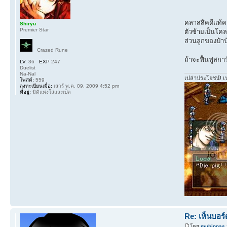
คลาสสิคดีแท้ค
Shiryu
Premier Star
ตัวซ้ายเป็นโคล
ส่วนลูกของป๋าบัล
Crazed Rune
ถ้าจะฟื้นฟูสกา
LV.
36
EXP
247
Duelist
Na-Nal
เปล่าประโยชน์! เ
โพสต์:
559
ลงทะเบียนเมื่อ:
เสาร์ พ.ค. 09, 2009 4:52 pm
ที่อยู่:
มิติแห่งโล่และเป็ด
Re: เห็นบอร
โดย
mubinnas