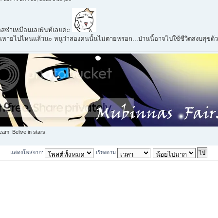
สซ่าเหมือนเลเพ้นท์เลยค่ะ
นหายไปไหนแล้วนะ หนูว่าสองคนนั้นไม่ตายหรอก...ป่านนี้อาจไปใช้ชีวิตสงบสุขด้วย
am. Belive in stars.
แสดงโพสจาก:
เรียงตาม