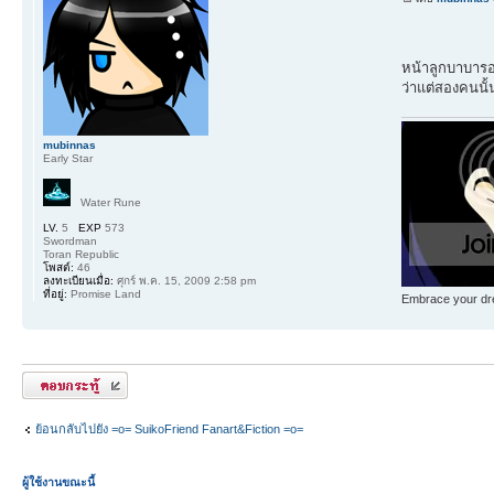
หน้าลูกบาบารอ
ว่าแต่สองคนนั้
mubinnas
Early Star
Water Rune
LV.
5
EXP
573
Swordman
Toran Republic
โพสต์:
46
ลงทะเบียนเมื่อ:
ศุกร์ พ.ค. 15, 2009 2:58 pm
ที่อยู่:
Promise Land
Embrace your dre
ตอบกระทู้
ย้อนกลับไปยัง =o= SuikoFriend Fanart&Fiction =o=
ผู้ใช้งานขณะนี้