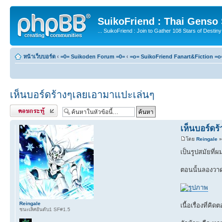
SuikoFriend : Thai Genso
... SuikoFriend : Join to Gather 108 Stars of Destiny 
หน้าเว็บบอร์ด
‹
=0= Suikoden Forum =0=
‹
=o= SuikoFriend Fanart&Fiction =o
เห็นบอร์ดร้างๆเลยเอามาแปะเล่นๆ
ตอบกระทู้
เห็นบอร์ดร
โดย
Reingale
»
เป็นรูปสมัยที่
ตอนนั้นลองวาดตั
Reingale
เนื้อเรื่องที่ค
ชนะเลิศอันดับ1 SF#1.5