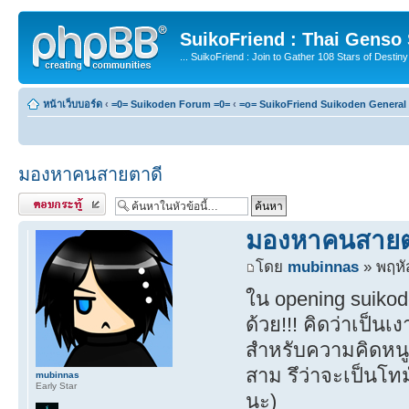
SuikoFriend : Thai Genso
... SuikoFriend : Join to Gather 108 Stars of Destiny 
หน้าเว็บบอร์ด
‹
=0= Suikoden Forum =0=
‹
=o= SuikoFriend Suikoden General 
มองหาคนสายตาดี
ตอบกระทู้
มองหาคนสายต
โดย
mubinnas
» พฤหั
ใน opening suikod
ด้วย!!! คิดว่าเป็น
สำหรับความคิดหนูน
สาม รึว่าจะเป็นโทม
mubinnas
Early Star
นะ)