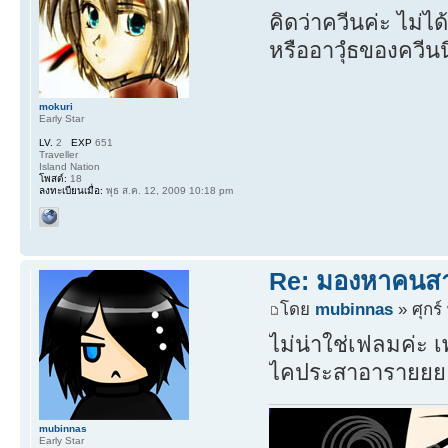
คิดว่าควีนค่ะ ไม่ไ
หรืออาวุํธของควีนน
mokuri
Early Star
LV.
2
EXP
651
Traveller
Island Nation
โพสต์:
18
ลงทะเบียนเมื่อ:
พุธ ส.ค. 12, 2009 10:18 pm
Re: มองหาคนส
โดย
mubinnas
» ศุกร์
ไม่น่าใช่เฟลมค่ะ เ
ไคประสาอารายยย
mubinnas
Early Star