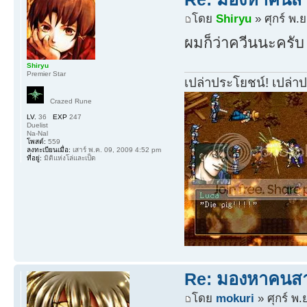
โดย
Shiryu
» ศุกร์ พ.
ผมก็ว่าควีนนะครับ
Shiryu
Premier Star
เปล่าประโยชน์! เปล่า
Crazed Rune
LV.
36
EXP
247
Duelist
Na-Nal
โพสต์:
559
ลงทะเบียนเมื่อ:
เสาร์ พ.ค. 09, 2009 4:52 pm
ที่อยู่:
มิติแห่งโล่และเป็ด
Re: มองหาคนส
โดย
mokuri
» ศุกร์ พ.