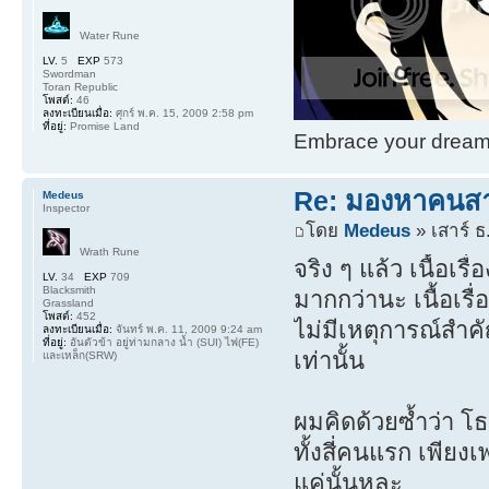
Water Rune
LV.
5
EXP
573
Swordman
Toran Republic
โพสต์:
46
ลงทะเบียนเมื่อ:
ศุกร์ พ.ค. 15, 2009 2:58 pm
ที่อยู่:
Promise Land
Embrace your dream. 
Re: มองหาคนส
Medeus
Inspector
โดย
Medeus
» เสาร์ ธ
Wrath Rune
จริง ๆ แล้ว เนื้อเร
LV.
34
EXP
709
Blacksmith
มากกว่านะ เนื้อเรื
Grassland
โพสต์:
452
ไม่มีเหตุการณ์สำค
ลงทะเบียนเมื่อ:
จันทร์ พ.ค. 11, 2009 9:24 am
ที่อยู่:
อันตัวข้า อยู่ท่ามกลาง น้ำ (SUI) ไฟ(FE)
เท่านั้น
และเหล็ก(SRW)
ผมคิดด้วยซ้ำว่า โธม
ทั้งสี่คนแรก เพียง
แค่นั้นหละ