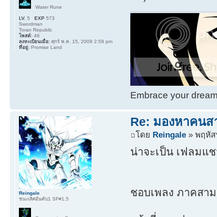
Water Rune
LV.
5
EXP
573
Swordman
Toran Republic
โพสต์:
46
ลงทะเบียนเมื่อ:
ศุกร์ พ.ค. 15, 2009 2:58 pm
ที่อยู่:
Promise Land
Embrace your dream. 
Re: มองหาคนส
โดย
Reingale
» พฤหัสฯ
น่าจะเป็น เฟลมแช
ชอบเพลง ภาคสาม พ
Reingale
ชนะเลิศอันดับ1 SF#1.5