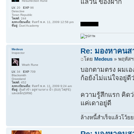
แล้วนี่ ของฝาก
Resurrection Rune
LV.
20
EXP
96
Detective
Toran Republic
โพสต์:
244
ลงทะเบียนเมื่อ:
จันทร์ พ.ค. 11, 2009 12:58 pm
ที่อยู่:
Duel Academy
Re: มองหาคนส
Medeus
Inspector
โดย
Medeus
» พฤหัสฯ.
Wrath Rune
บอกตามตรง ผมเอง ก้
LV.
34
EXP
709
Blacksmith
ก้อยังไม่แน่ใจอยู่ดี
Grassland
โพสต์:
452
ลงทะเบียนเมื่อ:
จันทร์ พ.ค. 11, 2009 9:24 am
ที่อยู่:
อันตัวข้า อยู่ท่ามกลาง น้ำ (SUI) ไฟ(FE)
ความรู้สึกแรก คิดว่า
และเหล็ก(SRW)
แค่เดาอยู่ดี
ล้างหนี้สำเร็จแล้วโว้ยย
Re: มองหาคนส