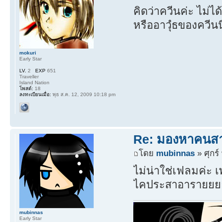
คิดว่าควีนค่ะ ไม่ไ
หรืออาวุํธของควีนน
mokuri
Early Star
LV.
2
EXP
651
Traveller
Island Nation
โพสต์:
18
ลงทะเบียนเมื่อ:
พุธ ส.ค. 12, 2009 10:18 pm
Re: มองหาคนส
โดย
mubinnas
» ศุกร์
ไม่น่าใช่เฟลมค่ะ เ
ไคประสาอารายยย
mubinnas
Early Star