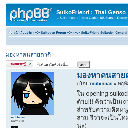
SuikoFriend : Thai Genso
... SuikoFriend : Join to Gather 108 Stars of Destiny 
หน้าเว็บบอร์ด
‹
=0= Suikoden Forum =0=
‹
=o= SuikoFriend Suikoden General 
มองหาคนสายตาดี
ตอบกระทู้
มองหาคนสายต
โดย
mubinnas
» พฤหั
ใน opening suikod
ด้วย!!! คิดว่าเป็น
สำหรับความคิดหนูน
สาม รึว่าจะเป็นโทม
mubinnas
Early Star
นะ)