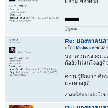
แล้วนี่ ของฝาก
Resurrection Rune
LV.
20
EXP
96
Detective
Toran Republic
โพสต์:
244
ลงทะเบียนเมื่อ:
จันทร์ พ.ค. 11, 2009 12:58 pm
ที่อยู่:
Duel Academy
Re: มองหาคนส
Medeus
Inspector
โดย
Medeus
» พฤหัสฯ.
Wrath Rune
บอกตามตรง ผมเอง ก้
LV.
34
EXP
709
Blacksmith
ก้อยังไม่แน่ใจอยู่ดี
Grassland
โพสต์:
452
ลงทะเบียนเมื่อ:
จันทร์ พ.ค. 11, 2009 9:24 am
ที่อยู่:
อันตัวข้า อยู่ท่ามกลาง น้ำ (SUI) ไฟ(FE)
ความรู้สึกแรก คิดว่า
และเหล็ก(SRW)
แค่เดาอยู่ดี
ล้างหนี้สำเร็จแล้วโว้ยย
Re: มองหาคนส