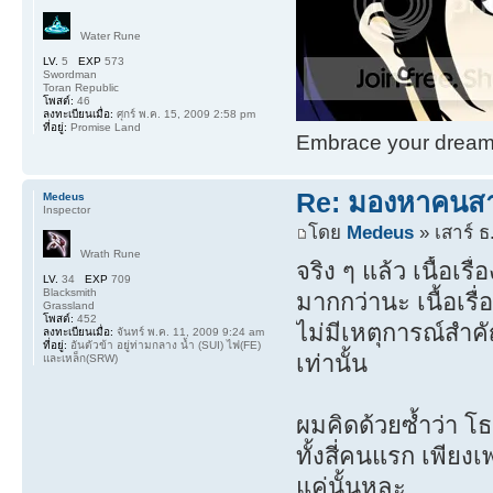
Water Rune
LV.
5
EXP
573
Swordman
Toran Republic
โพสต์:
46
ลงทะเบียนเมื่อ:
ศุกร์ พ.ค. 15, 2009 2:58 pm
ที่อยู่:
Promise Land
Embrace your dream. 
Re: มองหาคนส
Medeus
Inspector
โดย
Medeus
» เสาร์ ธ
Wrath Rune
จริง ๆ แล้ว เนื้อเร
LV.
34
EXP
709
Blacksmith
มากกว่านะ เนื้อเรื
Grassland
โพสต์:
452
ไม่มีเหตุการณ์สำค
ลงทะเบียนเมื่อ:
จันทร์ พ.ค. 11, 2009 9:24 am
ที่อยู่:
อันตัวข้า อยู่ท่ามกลาง น้ำ (SUI) ไฟ(FE)
เท่านั้น
และเหล็ก(SRW)
ผมคิดด้วยซ้ำว่า โธม
ทั้งสี่คนแรก เพียง
แค่นั้นหละ