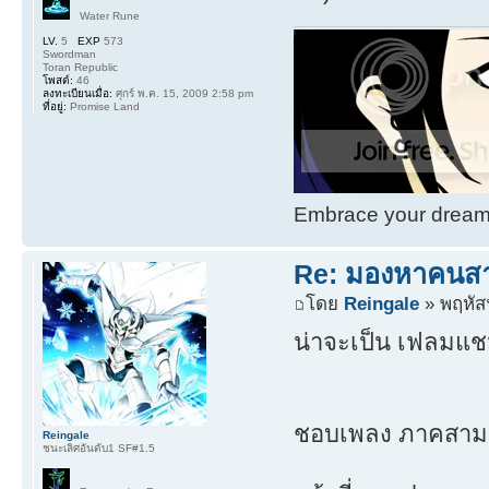
Water Rune
LV.
5
EXP
573
Swordman
Toran Republic
โพสต์:
46
ลงทะเบียนเมื่อ:
ศุกร์ พ.ค. 15, 2009 2:58 pm
ที่อยู่:
Promise Land
Embrace your dream. 
Re: มองหาคนส
โดย
Reingale
» พฤหัสฯ
น่าจะเป็น เฟลมแช
ชอบเพลง ภาคสาม พ
Reingale
ชนะเลิศอันดับ1 SF#1.5