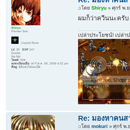
โดย
Shiryu
» ศุกร์ พ.
ผมก็ว่าควีนนะครับ
Shiryu
Premier Star
เปล่าประโยชน์! เปล่า
Crazed Rune
LV.
36
EXP
247
Duelist
Na-Nal
โพสต์:
559
ลงทะเบียนเมื่อ:
เสาร์ พ.ค. 09, 2009 4:52 pm
ที่อยู่:
มิติแห่งโล่และเป็ด
Re: มองหาคนส
โดย
mokuri
» ศุกร์ พ.