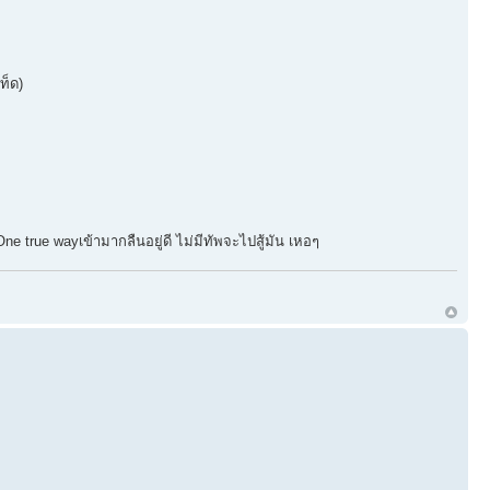
ท็ด)
One true wayเข้ามากลืนอยู่ดี ไม่มีทัพจะไปสู้มัน เหอๆ