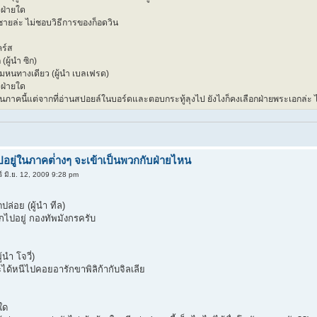
งฝ่ายใด
์ชายล่ะ ไม่ชอบวิธีการของก็อดวิน
คร์ส
(ผู้นำ ซิก)
มหนทางเดียว (ผู้นำ เบลเฟรด)
งฝ่ายใด
ล่นภาคนี้แต่จากที่อ่านสปอยล์ในบอร์ดและตอบกระทู้ลุงไป ยังไงก็คงเลือกฝ่ายพระเอกล่ะ 
อยู่ในภาคต่่างๆ จะเข้าเป็นพวกกับฝ่ายไหน
ร์ มิ.ย. 12, 2009 9:28 pm
ล่อย (ผู้นำ ทีล)
ไปอยู่ กองทัพมังกรครับ
้นำ โจวี่)
ได้หนีไปคอยอารักขาพิลิก้ากับจิลเลีย
ใด