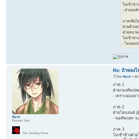
ไม่เข้าข่า
- ฝ่ายองค
ภาคเทียไ
ฝ่ายตัวเอก 
ฝ่ายสมาค
ไม่เข้าข่า
- ไม่เคยเ
Re: ถ้าหลงไป
โดย
Mysh
» ศุก
ภาค 1
ฝ่ายกองทัพปลดป
- เพราะผมอยาก
ภาค 2
ฝ่ายไฮแลนด์ (ผู
Mysh
- พอทัพแตก จะ
Premier Star
ภาค 3
Fire Sealing Rune
ไม่เข้าข้างฝ่าย