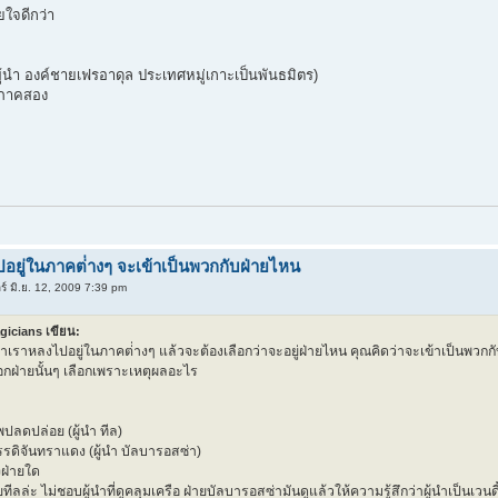
ยใจดีกว่า
ู้นำ องค์ชายเฟรอาดุล ประเทศหมู่เกาะเป็นพันธมิตร)
นภาคสอง
อยู่ในภาคต่่างๆ จะเข้าเป็นพวกกับฝ่ายไหน
ร์ มิ.ย. 12, 2009 7:39 pm
gicians เขียน:
่าเราหลงไปอยู่ในภาคต่่างๆ แล้วจะต้องเลือกว่าจะอยู่ฝ่ายไหน คุณคิดว่าจะเข้าเป็นพวก
ือกฝ่ายนั้นๆ เลือกเพราะเหตุผลอะไร
พปลดปล่อย (ผู้นำ ทีล)
รรดิจันทราแดง (ผู้นำ บัลบารอสซ่า)
งฝ่ายใด
ายทีลล่ะ ไม่ชอบผู้นำที่ดูคลุมเครือ ฝ่ายบัลบารอสซ่ามันดูแล้วให้ความรู้สึกว่าผู้นำเป็นเวนด