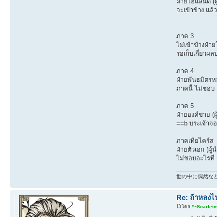
ฝ่ายไฮแลนด์ (ผู
จะเข้าข้าง แล
ภาค 3
ไม่เข้าข้างฝ่าย
รอเก็บเกี่ยวผ
ภาค 4
ฝ่ายพันธมิตรหมู
ภาคนี้ ไม่ชอบ 
ภาค 5
ฝ่ายองค์ชาย (ผ
==b บระเจ้าจอ
ภาคเทียไคร์ส
ฝ่ายตัวเอก (ผู้น
ไม่ชอบอะไรที่ ร
世の中に偶然な
Re: ถ้าหลงไป
โดย
*~Scarlet