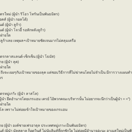
ตรใหม่ (ผู้นำ ริโอว โทรันเป็นพันธมิตร)
คส์ (ผู้นำ กอลโด้)
์ (ผู้นำ ลูก้า)
์ (ผู้นำ โจวอี้ รอหักหลังลูก้า)
งฝ่ายใด
ายลูก้าเลย เหตุผล+เป้าหมายชัดเจนมากไม่คลุมเครือ
ิตรกลาสแลนด์-เซ็กเซ็น (ผู้นำ โธมัส)
าย (ผู้นำ ลุค)
งฝ่ายใด
ั้ง ถึงจะเฉยๆกับเป้าหมายของลุค แต่ชอบวิธีการที่ไม่ฆ่าคนโดยไม่จำเป็น มีการวางแผนทำ
วร
ตรหมู่เกาัะ (ผู้นำ ลาสโล)
 (ผู้นำ ยึดอำนาจโดยเกรแฮม เครย์ ไอ้พวกคณะบริหารนั้น ไม่อยากจะนึกว่าเป็นผู้นำ = =")
งฝ่ายใด
ซโล เพราะไม่ค่อยเข้าใจเป้าหมายของเกรแฮม
าย (ผู้นำ องค์ชายเฟรอาดุล ประเทศหมู่เกาะเป็นพันธมิตร)
นส์ (ผู้นำ มัลสคาล ก็อดวินส์ ไม่นับลิมส์ที่ถูกชักใย ไม่ค่อยมีอำนาจอ่ะนะ อาเมสใหม่เป็นพ