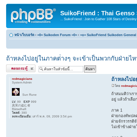
SuikoFriend : Thai Genso
... SuikoFriend : Join to Gather 108 Stars of Destiny 
หน้าเว็บบอร์ด
‹
=0= Suikoden Forum =0=
‹
=o= SuikoFriend Suikoden General 
ถ้าหลงไปอยู่ในภาคต่่างๆ จะเข้าเป็นพวกกับฝ่ายไ
ตอบกระทู้
ถ้าหลงไปอย
redmagicians
System Admin
โดย
redmagici
ถ้าสมมติว่าเร
Sun Rune
อยู่ แล้วถ้าเล
LV.
99
EXP
999
真実の盗む者
Rätselhaft
ภาค 1
โพสต์:
390
ฝ่ายกองทัพปลดป
ลงทะเบียนเมื่อ:
เสาร์ พ.ค. 09, 2009 3:54 pm
ฝ่ายจักรวรรดิจ
ไม่เข้าข้างฝ่าย