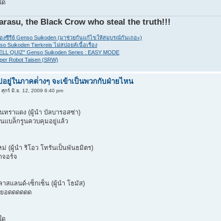
ใด
arasu, the Black Crow who steal the truth!!!
ของซีรีย์ Genso Suikoden (มาช่วยกันแก้ไขให้สมบูรณ์กันเถอะ)
so Suikoden Tierkreis ไม่สปอยล์เนื้อเรื่อง
HELL QUIZ" Genso Suikoden Series : EASY MODE
per Robot Taisen (SRW)
อยู่ในภาคต่่างๆ จะเข้าเป็นพวกกับฝ่ายไหน
ศุกร์ มิ.ย. 12, 2009 6:40 pm
ันทราแดง (ผู้นำ บัลบารอสซ่า)
นแบล็กรูนควบคุมอยู่แล้ว
ม่ (ผู้นำ ริโอว โทรันเป็นพันธมิตร)
้าจอร์จ
าสแลนด์-เซ็กเซ็น (ผู้นำ โธมัส)
ุดยอดดดดดด
ใด