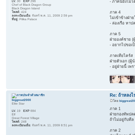
- ภาคนี้ยังไม่
LV.
30
EXP
296
Chef of Black Dragon Group
Black Dragon Island
ภาค 4
โพสต์:
424
ลงทะเบียนเมื่อ:
จันทร์ พ.ค. 11, 2009 2:59 pm
ไม่เข้าข้างฝ่าย
ที่อยู่:
Pilika Palace
- ล่องเรือ หาป
ภาค 5
ฝ่ายองค์ชาย (ผ
- อยากไปขอเป็น
ภาคเทียไคร์ส
ฝ่ายตัวเอก (ผู้น
- อยู่ฝ่ายนี้ 
Re: ถ้าหลงไป
biggreat2000
โดย
biggreat2
Elite Star
ภาค 1
LV.
19
EXP
684
ฝ่ายกองทัพปลดป
Elf
Great Forest Village
ถ้าไม่อยู่กับที
โพสต์:
248
ลงทะเบียนเมื่อ:
จันทร์ พ.ค. 11, 2009 8:51 pm
ภาค 2