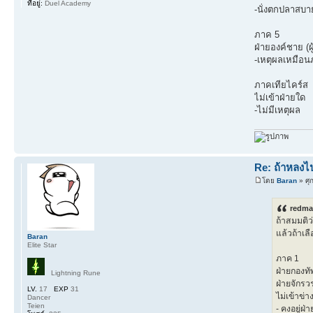
ที่อยู่:
Duel Academy
-นั่งตกปลาสบา
ภาค 5
ฝ่ายองค์ชาย (ผ
-เหตุผลเหมือ
ภาคเทียไคร์ส
ไม่เข้าฝ่ายใด
-ไม่มีเหตุผล
Re: ถ้าหลงไป
โดย
Baran
» ศุก
redma
ถ้าสมมติว
แล้วถ้าเล
Baran
Elite Star
ภาค 1
ฝ่ายกองทั
Lightning Rune
ฝ่ายจักรว
LV.
17
EXP
31
ไม่เข้าข่า
Dancer
Teien
- คงอยู่ฝ่