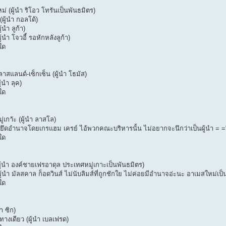
ม่ (ผู้นำ ริโอว โทรันเป็นพันธมิตร)
(ผู้นำ กอลโด้)
้นำ ลูก้า)
้นำ โจวอี้ รอหักหลังลูก้า)
ใด
าสแลนด์-เซ็กเซ็น (ผู้นำ โธมัส)
ู้นำ ลุค)
ใด
่เกาัะ (ผู้นำ ลาสโล)
นำ ยึดอำนาจโดยเกรแฮม เครย์ ไอ้พวกคณะบริหารนั้น ไม่อยากจะนึกว่าเป็นผู้นำ = =
ใด
ู้นำ องค์ชายเฟรอาดุล ประเทศหมู่เกาะเป็นพันธมิตร)
(ผู้นำ มัลสคาล ก็อดวินส์ ไม่นับลิมส์ที่ถูกชักใย ไม่ค่อยมีอำนาจอ่ะนะ อาเมสใหม่เป
ใด
ำ ซิก)
งเดียว (ผู้นำ เบลเฟรด)