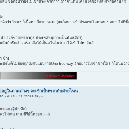
ได้เล่น ขอตอบว่ายังไม่เข้าข้างใครดีกว่า (ภาคนี้เท็นไคไม่ได้ชื่อโทสัมเหรอครับ??)
ใด
ลาดีกว่า ไหนๆ ก็เนื้อหาเกี่ยวกะทะเล (แต่ก็อยากเข้าข้างลาสโลหน่อยๆ อยากไปตีซี้เ
ู้นำ องค์ชายเฟรอาดุล ประเทศหมู่เกาะเป็นพันธมิตร)
ศิษย์บร๊ะเจ้าจอร์จ เผื่อได้เป็นควีนไนท์ จะได้เข้าไปหาลีมส์
ำ ซิก)
เพราะยังไงก็ไม่ต้องถูกบังคับแบบฝ่ายOne true way อีกอย่างไม่เข้าข้างใคร ก็โดนพวก
อยู่ในภาคต่่างๆ จะเข้าเป็นพวกกับฝ่ายไหน
000
» ศุกร์ มิ.ย. 12, 2009 9:39 pm
ล่อย (ผู้นำ ทีล)
ล คงไม่เล่น เกม ซีรีย์นี้หรอก ==b