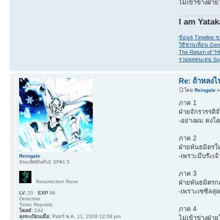
ไม่เข้าข้างฝ่าย
I am Yatak
ข้อมูล Timeline 
วิธีชวนเพื่อน Gen
The Return of "
รวมพลคนเล่น Su
Re: ถ้าหลงไป
โดย
Reingale
» 
ภาค 1
ฝ่ายจักรวรรดิจ
-อย่างผม คงโด
ภาค 2
ฝ่ายพันธมิตรให
-เพราะมีบร๊ะเจ
Reingale
ชนะเลิศอันดับ1 SF#1.5
ภาค 3
Resurrection Rune
ฝ่ายพันธมิตรกล
-เพราะเซซิลส
LV.
20
EXP
96
Detective
Toran Republic
ภาค 4
โพสต์:
244
ลงทะเบียนเมื่อ:
จันทร์ พ.ค. 11, 2009 12:58 pm
ไม่เข้าข่างฝ่าย