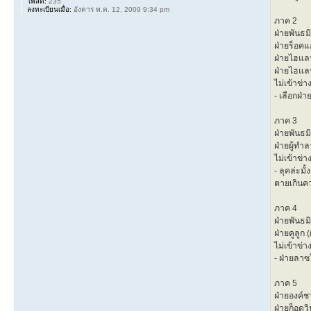
โพสต์:
235
ลงทะเบียนเมื่อ:
อังคาร พ.ค. 12, 2009 9:34 pm
ภาค 2
ฝ่ายพันธมิ
ฝ่ายร็อคแอ
ฝ่ายไฮแลนด
ฝ่ายไฮแลนด
ไม่เข้าข่า
- เลือกฝ่
ภาค 3
ฝ่ายพันธม
ฝ่ายผู้ทำล
ไม่เข้าข่า
- ลุคล่ะม
ตายเกินค
ภาค 4
ฝ่ายพันธมิ
ฝ่ายคูลูก
ไม่เข้าข่า
- ฝ่ายลา
ภาค 5
ฝ่ายองค์ช
ฝ่ายก็อดวิ