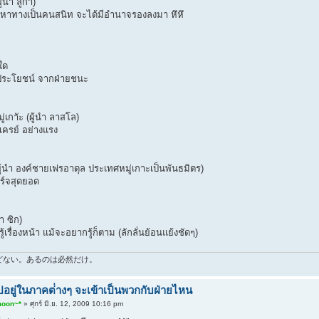
้นำ ลูก้า)
้วหาทางเป็นคนสนิท จะได้มีอำนาจรองลงมา หึหึ
ใด
ลประโยชน์ จากฝ่ายชนะ
่เกาัะ (ผู้นำ ลาสโล)
เครย์ อย่างแรง
ู้นำ องค์ชายเฟรอาดุล ประเทศหมู่เกาะเป็นพันธมิตร)
ร์จสุดยอด
ำ ซิก)
ู้เรื่องหน้า แม้จะอยากรู้ก็ตาม (ลักลั่นย้อนแย้งชัดๆ)
どない。あるのは必然だけ。
อยู่ในภาคต่่างๆ จะเข้าเป็นพวกกับฝ่ายไหน
moon~*
» ศุกร์ มิ.ย. 12, 2009 10:16 pm