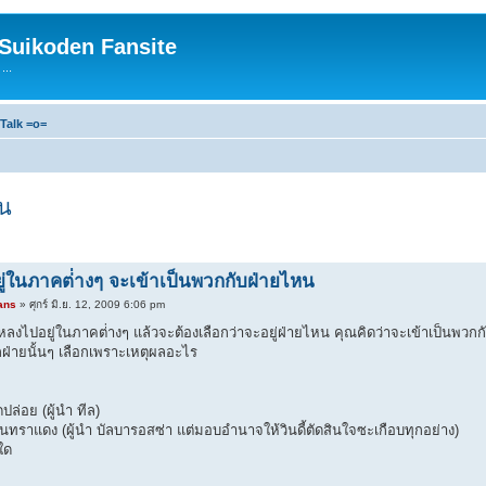
 Suikoden Fansite
...
Talk =o=
หน
ู่ในภาคต่่างๆ จะเข้าเป็นพวกกับฝ่ายไหน
ans
» ศุกร์ มิ.ย. 12, 2009 6:06 pm
าหลงไปอยู่ในภาคต่่างๆ แล้วจะต้องเลือกว่าจะอยู่ฝ่ายไหน คุณคิดว่าจะเข้าเป็นพ
ือกฝ่ายนั้นๆ เลือกเพราะเหตุผลอะไร
ล่อย (ผู้นำ ทีล)
ันทราแดง (ผู้นำ บัลบารอสซ่า แต่มอบอำนาจให้วินดี้ตัดสินใจซะเกือบทุกอย่าง)
ใด