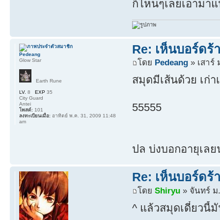
ก็ไหนๆเลยเอามาแป
Re: เห็นบอร์ดร
Pedeang
Glow Star
โดย
Pedeang
» เสาร์ 
สมุดมีเส้นด้วย เก่าเ
Earth Rune
LV.
8
EXP
35
City Guard
Antei
55555
โพสต์:
101
ลงทะเบียนเมื่อ:
อาทิตย์ พ.ค. 31, 2009 11:48
am
ปล บ่งบอกอายุเลยนะ
Re: เห็นบอร์ดร
โดย
Shiryu
» จันทร์ ม
^ แล้วสมุดเดี๋ยวนี้ม