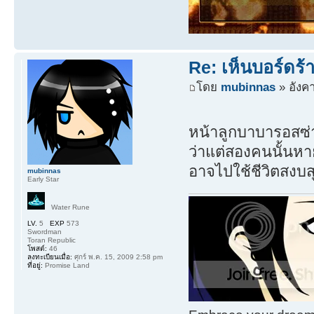
Re: เห็นบอร์ดร
โดย
mubinnas
» อังค
หน้าลูกบาบารอสซ่
ว่าแต่สองคนนั้นหา
อาจไปใช้ชีวิตสงบสุ
mubinnas
Early Star
Water Rune
LV.
5
EXP
573
Swordman
Toran Republic
โพสต์:
46
ลงทะเบียนเมื่อ:
ศุกร์ พ.ค. 15, 2009 2:58 pm
ที่อยู่:
Promise Land