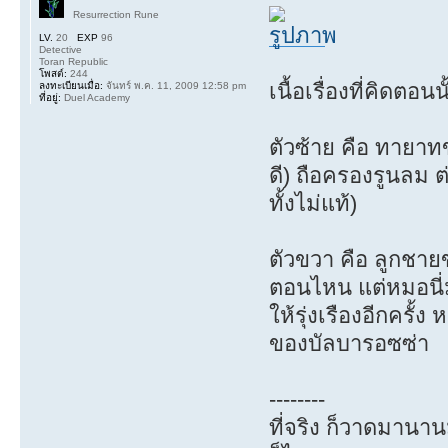
Resurrection Rune
LV.
20
EXP
96
Detective
Toran Republic
โพสต์:
244
เนื้อเรื่องที่คิดตอ
ลงทะเบียนเมื่อ:
จันทร์ พ.ค. 11, 2009 12:58 pm
ที่อยู่:
Duel Academy
ตัวซ้าย คือ ทายาทข
ดี) ถือครองรูนลม 
ทั้งไม่แท้)
ตัวขวา คือ ลูกชาย
ตอนไหน แต่หมอนี่มา
ให้รุ่งเรืองอีกครั
ของบัลบารอซซ่า
--------
ที่จริง ก็วาดมานาน