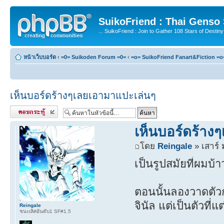
SuikoFriend : Thai Genso
... SuikoFriend : Join to Gather 108 Stars of Destiny 
หน้าเว็บบอร์ด
‹
=0= Suikoden Forum =0=
‹
=o= SuikoFriend Fanart&Fiction =o
เห็นบอร์ดร้างๆเลยเอามาแปะเล่นๆ
ตอบกระทู้
เห็นบอร์ดร้าง
โดย
Reingale
» เสาร์ 
เป็นรูปสมัยที่ผมบ
ตอนนั้นลองวาดตัวกา
จินัล แต่เป็นตัวที่แ
Reingale
ชนะเลิศอันดับ1 SF#1.5