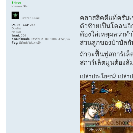
Shiryu
Premier Star
คลาสสิคดีแท้ครับ
Crazed Rune
ตัวซ้ายเป็นโคลนอี
LV.
36
EXP
247
Duelist
Na-Nal
ต้องใส่เหตุผลว่าท
โพสต์:
559
ลงทะเบียนเมื่อ:
เสาร์ พ.ค. 09, 2009 4:52 pm
ส่วนลูกของป๋าบัลกับวิ
ที่อยู่:
มิติแห่งโล่และเป็ด
ถ้าจะฟื้นฟูสการ์เ
สการ์เล็ตมูนต้องล้
เปล่าประโยชน์! เปล่า