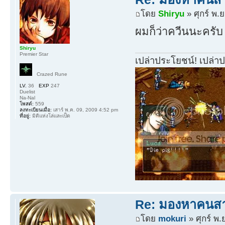
โดย
Shiryu
» ศุกร์ พ.
ผมก็ว่าควีนนะครับ
Shiryu
Premier Star
เปล่าประโยชน์! เปล่า
Crazed Rune
LV.
36
EXP
247
Duelist
Na-Nal
โพสต์:
559
ลงทะเบียนเมื่อ:
เสาร์ พ.ค. 09, 2009 4:52 pm
ที่อยู่:
มิติแห่งโล่และเป็ด
Re: มองหาคนส
โดย
mokuri
» ศุกร์ พ.