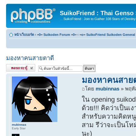
SuikoFriend : Thai Genso
... SuikoFriend : Join to Gather 108 Stars of Destiny 
หน้าเว็บบอร์ด
‹
=0= Suikoden Forum =0=
‹
=o= SuikoFriend Suikoden General 
มองหาคนสายตาดี
ตอบกระทู้
มองหาคนสายต
โดย
mubinnas
» พฤหั
ใน opening suikod
ด้วย!!! คิดว่าเป็น
สำหรับความคิดหนูน
สาม รึว่าจะเป็นโทม
mubinnas
Early Star
นะ)