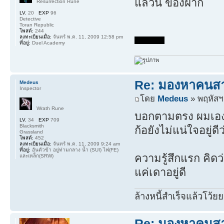
แล้วนี่ ของฝาก
Resurrection Rune
LV.
20
EXP
96
Detective
Toran Republic
โพสต์:
244
ลงทะเบียนเมื่อ:
จันทร์ พ.ค. 11, 2009 12:58 pm
ที่อยู่:
Duel Academy
Re: มองหาคนส
Medeus
Inspector
โดย
Medeus
» พฤหัสฯ.
Wrath Rune
บอกตามตรง ผมเอง ก้
LV.
34
EXP
709
Blacksmith
ก้อยังไม่แน่ใจอยู่ดี
Grassland
โพสต์:
452
ลงทะเบียนเมื่อ:
จันทร์ พ.ค. 11, 2009 9:24 am
ที่อยู่:
อันตัวข้า อยู่ท่ามกลาง น้ำ (SUI) ไฟ(FE)
ความรู้สึกแรก คิดว่า
และเหล็ก(SRW)
แค่เดาอยู่ดี
ล้างหนี้สำเร็จแล้วโว้ยย
Re: มองหาคนส