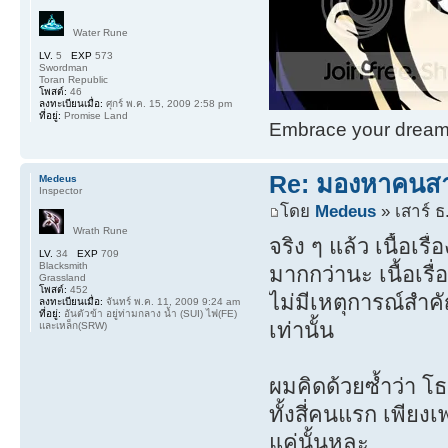
Water Rune
LV.
5
EXP
573
Swordman
Toran Republic
โพสต์:
46
ลงทะเบียนเมื่อ:
ศุกร์ พ.ค. 15, 2009 2:58 pm
ที่อยู่:
Promise Land
Embrace your dream. 
Re: มองหาคนส
Medeus
Inspector
โดย
Medeus
» เสาร์ ธ
Wrath Rune
จริง ๆ แล้ว เนื้อเร
LV.
34
EXP
709
Blacksmith
มากกว่านะ เนื้อเรื
Grassland
โพสต์:
452
ไม่มีเหตุการณ์สำค
ลงทะเบียนเมื่อ:
จันทร์ พ.ค. 11, 2009 9:24 am
ที่อยู่:
อันตัวข้า อยู่ท่ามกลาง น้ำ (SUI) ไฟ(FE)
เท่านั้น
และเหล็ก(SRW)
ผมคิดด้วยซ้ำว่า โธม
ทั้งสี่คนแรก เพียง
แค่นั้นหละ