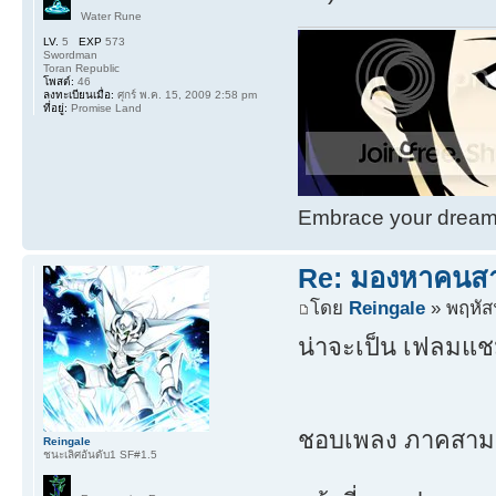
Water Rune
LV.
5
EXP
573
Swordman
Toran Republic
โพสต์:
46
ลงทะเบียนเมื่อ:
ศุกร์ พ.ค. 15, 2009 2:58 pm
ที่อยู่:
Promise Land
Embrace your dream. 
Re: มองหาคนส
โดย
Reingale
» พฤหัสฯ
น่าจะเป็น เฟลมแช
ชอบเพลง ภาคสาม พ
Reingale
ชนะเลิศอันดับ1 SF#1.5