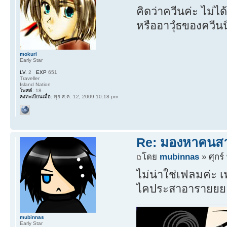
คิดว่าควีนค่ะ ไม่ไ
หรืออาวุํธของควีนน
mokuri
Early Star
LV.
2
EXP
651
Traveller
Island Nation
โพสต์:
18
ลงทะเบียนเมื่อ:
พุธ ส.ค. 12, 2009 10:18 pm
Re: มองหาคนส
โดย
mubinnas
» ศุกร์
ไม่น่าใช่เฟลมค่ะ เ
ไคประสาอารายยย
mubinnas
Early Star