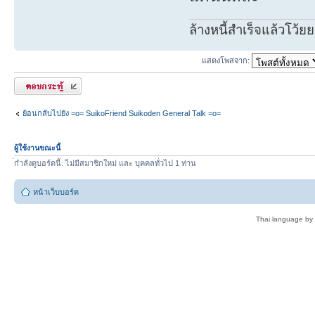
ล้างหนี้สำเร็จแล้วโว้ยย
แสดงโพสจาก:
ตอบกระทู้
ย้อนกลับไปยัง =o= SuikoFriend Suikoden General Talk =o=
ผู้ใช้งานขณะนี้
่กำลังดูบอร์ดนี้: ไม่มีสมาชิกใหม่ และ บุคคลทั่วไป 1 ท่าน
หน้าเว็บบอร์ด
Thai language by