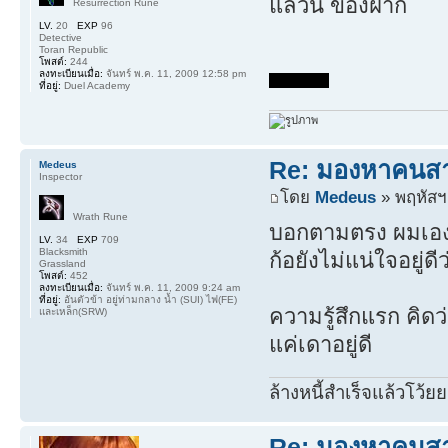
แล้วนี่ ของฝาก
Resurrection Rune
LV.
20
EXP
96
Detective
Toran Republic
โพสต์:
244
ลงทะเบียนเมื่อ:
จันทร์ พ.ค. 11, 2009 12:58 pm
ที่อยู่:
Duel Academy
Re: มองหาคนส
Medeus
Inspector
โดย
Medeus
» พฤหัสฯ.
Wrath Rune
บอกตามตรง ผมเอง ก้
LV.
34
EXP
709
Blacksmith
ก้อยังไม่แน่ใจอยู่ดี
Grassland
โพสต์:
452
ลงทะเบียนเมื่อ:
จันทร์ พ.ค. 11, 2009 9:24 am
ที่อยู่:
อันตัวข้า อยู่ท่ามกลาง น้ำ (SUI) ไฟ(FE)
ความรู้สึกแรก คิดว่า
และเหล็ก(SRW)
แค่เดาอยู่ดี
ล้างหนี้สำเร็จแล้วโว้ยย
Re: มองหาคนส