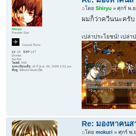
โดย
Shiryu
» ศุกร์ พ.
ผมก็ว่าควีนนะครับ
Shiryu
Premier Star
เปล่าประโยชน์! เปล่า
Crazed Rune
LV.
36
EXP
247
Duelist
Na-Nal
โพสต์:
559
ลงทะเบียนเมื่อ:
เสาร์ พ.ค. 09, 2009 4:52 pm
ที่อยู่:
มิติแห่งโล่และเป็ด
Re: มองหาคนส
โดย
mokuri
» ศุกร์ พ.