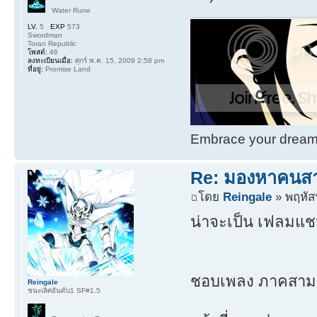
Water Rune
LV.
5
EXP
573
Swordman
Toran Republic
โพสต์:
46
ลงทะเบียนเมื่อ:
ศุกร์ พ.ค. 15, 2009 2:58 pm
ที่อยู่:
Promise Land
Embrace your dream. 
Re: มองหาคนส
โดย
Reingale
» พฤหัสฯ
น่าจะเป็น เฟลมแช
ชอบเพลง ภาคสาม พ
Reingale
ชนะเลิศอันดับ1 SF#1.5