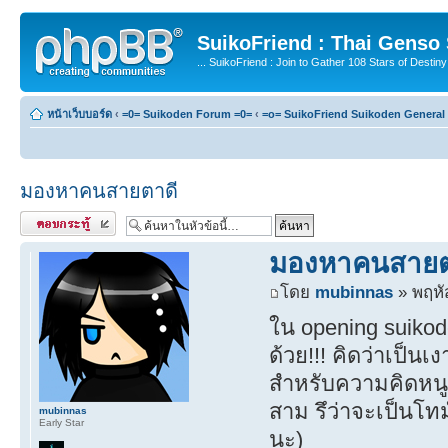
SuikoFriend : Thai Genso
... SuikoFriend : Join to Gather 108 Stars of Destiny 
หน้าเว็บบอร์ด
‹
=0= Suikoden Forum =0=
‹
=o= SuikoFriend Suikoden General 
มองหาคนสายตาดี
ตอบกระทู้
มองหาคนสายต
โดย
mubinnas
» พฤหั
ใน opening suikod
ด้วย!!! คิดว่าเป็น
สำหรับความคิดหนูน
สาม รึว่าจะเป็นโทม
mubinnas
Early Star
นะ)