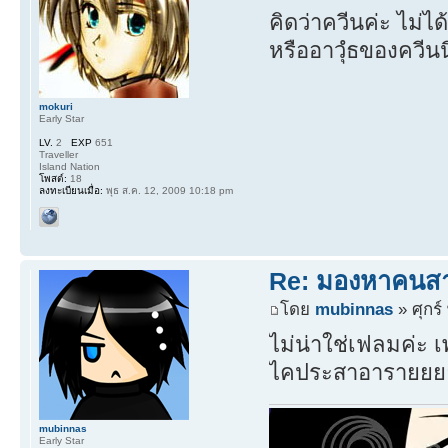
คิดว่าควีนค่ะ ไม่ไ
หรืออาวุํธของควีนน
mokuri
Early Star
LV.
2
EXP
651
Traveller
Island Nation
โพสต์:
18
ลงทะเบียนเมื่อ:
พุธ ส.ค. 12, 2009 10:18 pm
Re: มองหาคนส
โดย
mubinnas
» ศุกร์
ไม่น่าใช่เฟลมค่ะ เ
ไคประสาอารายยย
mubinnas
Early Star