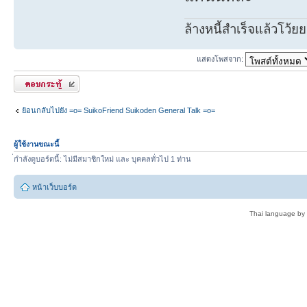
ล้างหนี้สำเร็จแล้วโว้ยย
แสดงโพสจาก:
ตอบกระทู้
ย้อนกลับไปยัง =o= SuikoFriend Suikoden General Talk =o=
ผู้ใช้งานขณะนี้
่กำลังดูบอร์ดนี้: ไม่มีสมาชิกใหม่ และ บุคคลทั่วไป 1 ท่าน
หน้าเว็บบอร์ด
Thai language by