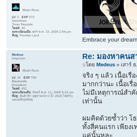
Water Rune
LV.
5
EXP
573
Swordman
Toran Republic
โพสต์:
46
ลงทะเบียนเมื่อ:
ศุกร์ พ.ค. 15, 2009 2:58 pm
ที่อยู่:
Promise Land
Embrace your dream. 
Re: มองหาคนส
Medeus
Inspector
โดย
Medeus
» เสาร์ ธ
Wrath Rune
จริง ๆ แล้ว เนื้อเร
LV.
34
EXP
709
Blacksmith
มากกว่านะ เนื้อเรื
Grassland
โพสต์:
452
ไม่มีเหตุการณ์สำค
ลงทะเบียนเมื่อ:
จันทร์ พ.ค. 11, 2009 9:24 am
ที่อยู่:
อันตัวข้า อยู่ท่ามกลาง น้ำ (SUI) ไฟ(FE)
เท่านั้น
และเหล็ก(SRW)
ผมคิดด้วยซ้ำว่า โธม
ทั้งสี่คนแรก เพียง
แค่นั้นหละ