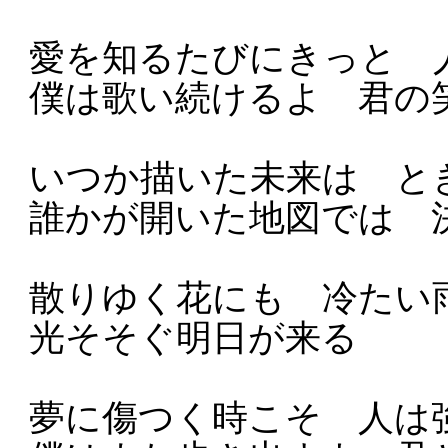
愛を知るたびにきっと 
僕は歌い続けるよ 君の
いつか描いた未来は と
誰かが開いた地図では 決し
散りゆく花にも 冷たい
光そそぐ明日が来る
夢に傷つく時こそ 人は