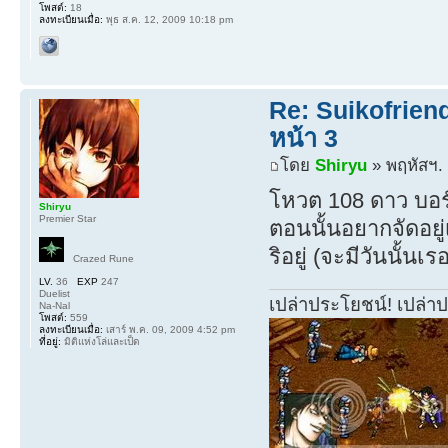
โพสต์:
18
ลงทะเบียนเมื่อ:
พุธ ส.ค. 12, 2009 10:18 pm
Re: Suikofrien
หน้า 3
โดย
Shiryu
» พฤหัสฯ. 
โหวต 108 ดาว บอร
Shiryu
Premier Star
ตอนนั้นอยากจัดอยู่
ริอยู่ (จะมีวันนั้นเร
Crazed Rune
LV.
36
EXP
247
Duelist
เปล่าประโยชน์! เปล่า
Na-Nal
โพสต์:
559
ลงทะเบียนเมื่อ:
เสาร์ พ.ค. 09, 2009 4:52 pm
ที่อยู่:
มิติแห่งโล่และเป็ด