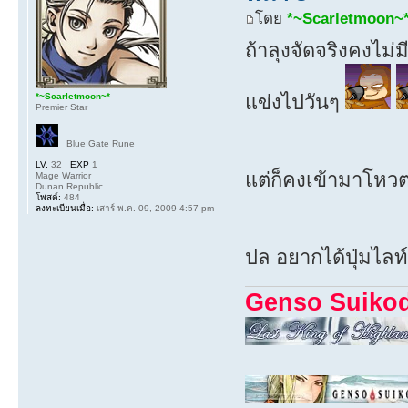
โดย
*~Scarletmoon~
ถ้าลุงจัดจริงคงไม่
แข่งไปวันๆ
*~Scarletmoon~*
Premier Star
Blue Gate Rune
LV.
32
EXP
1
แต่ก็คงเข้ามาโหว
Mage Warrior
Dunan Republic
โพสต์:
484
ลงทะเบียนเมื่อ:
เสาร์ พ.ค. 09, 2009 4:57 pm
ปล อยากได้ปุ่มไลท
Genso Suiko