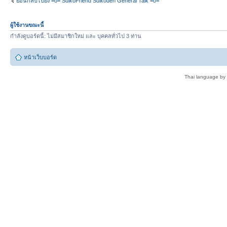
ย้อนกลับไปยัง =o= SuikoFriend Suikoden General Talk =o=
ผู้ใช้งานขณะนี้
กำลังดูบอร์ดนี้: ไม่มีสมาชิกใหม่ และ บุคคลทั่วไป 3 ท่าน
หน้าเว็บบอร์ด
Thai language by