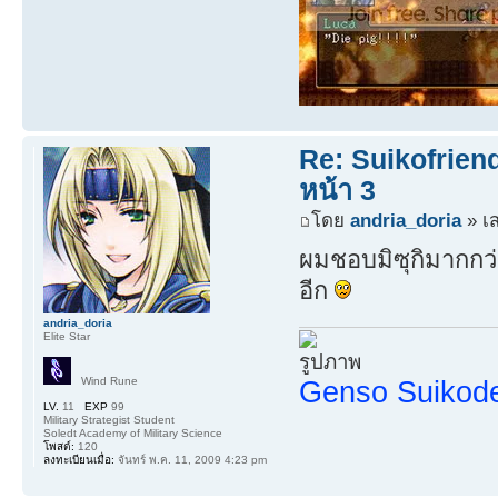
Re: Suikofrien
หน้า 3
โดย
andria_doria
» เส
ผมชอบมิซุกิมากกว่า
อีก
andria_doria
Elite Star
Wind Rune
Genso Suiko
LV.
11
EXP
99
Military Strategist Student
Soledt Academy of Military Science
โพสต์:
120
ลงทะเบียนเมื่อ:
จันทร์ พ.ค. 11, 2009 4:23 pm