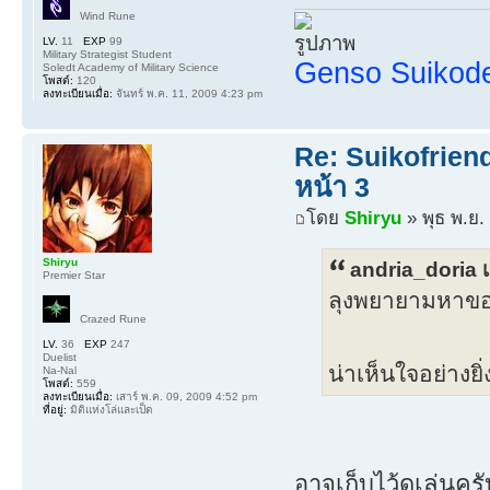
Wind Rune
LV.
11
EXP
99
Military Strategist Student
Genso Suiko
Soledt Academy of Military Science
โพสต์:
120
ลงทะเบียนเมื่อ:
จันทร์ พ.ค. 11, 2009 4:23 pm
Re: Suikofrien
หน้า 3
โดย
Shiryu
» พุธ พ.ย.
Shiryu
andria_doria เ
Premier Star
ลุงพยายามหาของเล
Crazed Rune
LV.
36
EXP
247
Duelist
น่าเห็นใจอย่างยิ
Na-Nal
โพสต์:
559
ลงทะเบียนเมื่อ:
เสาร์ พ.ค. 09, 2009 4:52 pm
ที่อยู่:
มิติแห่งโล่และเป็ด
อาจเก็บไว้ดูเล่นคร