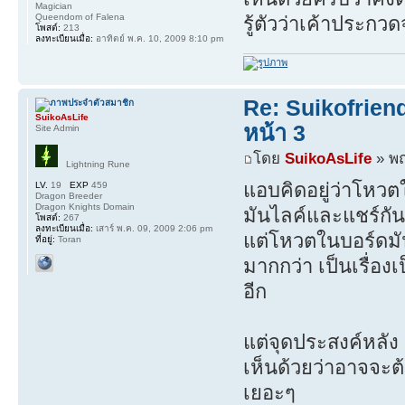
Magician
Queendom of Falena
รู้ตัวว่าเค้าประกว
โพสต์:
213
ลงทะเบียนเมื่อ:
อาทิตย์ พ.ค. 10, 2009 8:10 pm
Re: Suikofrien
SuikoAsLife
หน้า 3
Site Admin
โดย
SuikoAsLife
» พฤ
Lightning Rune
แอบคิดอยู่ว่าโหวต
LV.
19
EXP
459
Dragon Breeder
Dragon Knights Domain
มันไลค์และแชร์กัน
โพสต์:
267
ลงทะเบียนเมื่อ:
เสาร์ พ.ค. 09, 2009 2:06 pm
แต่โหวตในบอร์ดมัน
ที่อยู่:
Toran
มากกว่า เป็นเรื่อ
อีก
แต่จุดประสงค์หลั
เห็นด้วยว่าอาจจะต
เยอะๆ