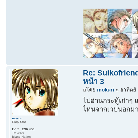
Re: Suikofrien
หน้า 3
โดย
mokuri
» อาทิตย์
ไปอ่านกระทู้เก่าๆ
ไหนจากเวปนอกมาล
mokuri
Early Star
LV.
2
EXP
651
Traveller
Island Nation