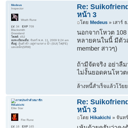
Re: Suikofrien
Medeus
Inspector
หน้า 3
Wrath Rune
โดย
Medeus
» เสาร์ ธ
LV.
34
EXP
709
Blacksmith
นอกจากโหวต 108 ด
Grassland
โพสต์:
452
หลายคนในนี้ มีตัว
ลงทะเบียนเมื่อ:
จันทร์ พ.ค. 11, 2009 9:24 am
ที่อยู่:
อันตัวข้า อยู่ท่ามกลาง น้ำ (SUI) ไฟ(FE)
member สาวๆ)
และเหล็ก(SRW)
ถ้ามีจัดจริง อย่าล
ไม่งั้นยอดคนโหวต
ล้างหนี้สำเร็จแล้วโว้ยย
Re: Suikofrien
Hikakichi
หน้า 3
Elite Star
โดย
Hikakichi
» จันทร
Fire Rune
เห้นด้วยครับว่าคง
LV.
16
EXP
165