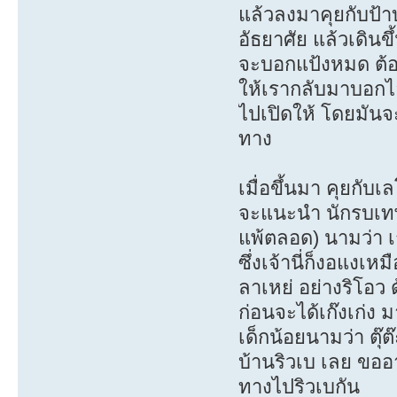
แล้วลงมาคุยกับป้า
อัธยาศัย แล้วเดินข
จะบอกแป้งหมด ต้อง
ให้เรากลับมาบอกไอ
ไปเปิดให้ โดยมันจ
ทาง
เมื่อขึ้นมา คุยกับเ
จะแนะนำ นักรบเทพ
แพ้ตลอด) นามว่า เ
ซึ่งเจ้านี่ก็งอแงเห
ลาเหย่ อย่างริโอว 
ก่อนจะได้เก๊งเก่ง ม
เด็กน้อยนามว่า ตุ๊ต
บ้านริวเบ เลย ขออ
ทางไปริวเบกัน