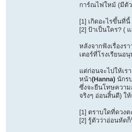
การ์ณไฟใหม้ (มีตัว
[1] เกิดอะไรขึ้นที่น
[2] ป้าเป็นใคร? ( 
หลังจากฟังเรื่องร
เตอร์ที่โรงเรียนอน
แต่ก่อนจะไปให้เรา
หน้า
(Hanna)
นักรบ
ซึ่งจะยืนโทษความอ
จริงๆ อ่อนสิ้นดี) ใ
[1] ตราบใดที่ดวงตะ
[2] รู้ตัวว่าอ่อนหั