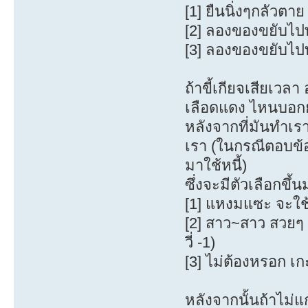
[1] ยืนนิ่งๆกลัวตา
[2] ลองของขยับไป
[3] ลองของขยับไ
ถ้าขี้เกียจเสียเว
เลือดแดง ไหนบอก
หลังจากที่มันทำเร
เรา (ในกรณีตอบข้อ
มาใช้หนี้)
ซึ่งจะมีตัวเลือกขึ้นม
[1] แหงมแซะ จะใช้
[2] สาว~สาว สวยๆ
วี่ -1)
[3] ไม่ต้องหรอก เก
หลังจากนั้นถ้าไม่แ