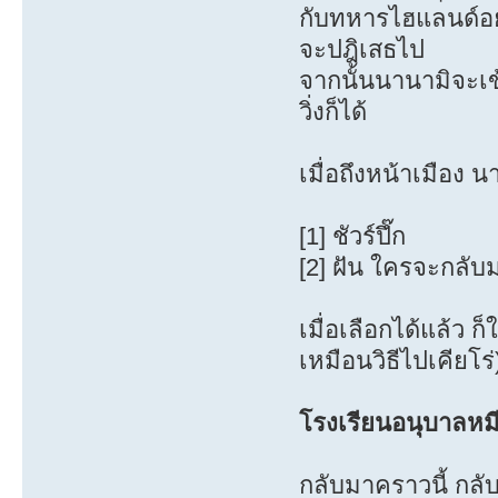
กับทหารไฮแลนด์อยู
จะปฎิเสธไป
จากนั้นนานามิจะเข้
วิ่งก็ได้
เมื่อถึงหน้าเมือง 
[1] ชัวร์ปึ๊ก
[2] ฝัน ใครจะกลับ
เมื่อเลือกได้แล้ว ก
เหมือนวิธีไปเคียโร่
โรงเรียนอนุบาลหมี
กลับมาคราวนี้ กลับม