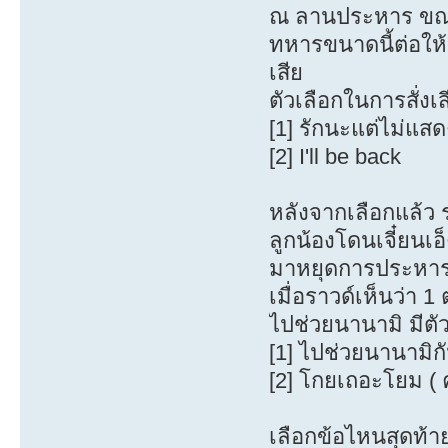
ณ ลานประหาร ขณะท
ทหารขนาดนี้ต่อให้
เสีย
ตัวเลือกในการสั่งเส
[1] รักนะแต่ไม่แส
[2] I'll be back
หลังจากเลือกแล้ว
ลูกน้องโดนเจี๋ยนเอ็
มาหยุดการประหารคร
เมื่อราวด์เห็นว่า 1
ไปช่วยนานามิ มีตัว
[1] ไปช่วยนานามิกั
[2] โกยเถอะโยม ( ค
เลือกข้อไหนสุดท้ายก