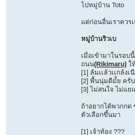
ไปหมู่บ้าน Toto
แต่ก่อนอื่นเราควรเเ
หมู่บ้านริวเบ
เมื่อเข้ามาในรอบน
ถนน
(Rikimaru)
ให
[1] ล้มเเล้วเเกล้งเ
[2] พื้นนุ่มดีมั้ย ครั
[3] ไม่สนใจ ไม่แย
ถ้าอยากได้พวกกด ข้
ตัวเลือกขึ้นมา
[1] เจ้าท้อง ???