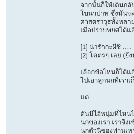
จากนั้นก็ให้เดินก
โบนาปาท ซึ่งมันจะ
ศาสตราวุธทั้งหลา
เมื่อปราบพยศได้แล
[1] น่ารักกะผีซิ ....
[2] โคตรๆ เลย (ยังม
เลือกข้อไหนก็ได้แ
ไปเอาลูกนกที่เราเก
แต่.....
ดันมีไอ้หนุ่มที่ไหน
นกของเรา เราจึงเข้
นกตัวนีของท่านเห