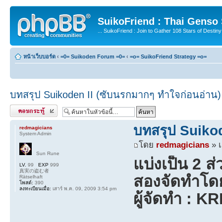
SuikoFriend : Thai Genso
... SuikoFriend : Join to Gather 108 Stars of Destiny 
หน้าเว็บบอร์ด
‹
=0= Suikoden Forum =0=
‹
=o= SuikoFriend Strategy =o=
บทสรุป Suikoden II (ซับนรกมากๆ ทำใจก่อนอ่าน)
ตอบกระทู้
บทสรุป Suikod
redmagicians
System Admin
โดย
redmagicians
» เ
Sun Rune
แบ่งเป็น 2 ส
LV.
99
EXP
999
真実の盗む者
สองจัดทำโ
Rätselhaft
โพสต์:
390
ลงทะเบียนเมื่อ:
เสาร์ พ.ค. 09, 2009 3:54 pm
ผู้จัดทำ : K