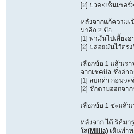
[2] ปวด<เซ็นเซอร์
หลังจากแก้ความเข้า
มาอีก 2 ข้อ
[1] พามันไปเลี้ยง
[2] ปล่อยมันไว้ตรง
เลือกข้อ 1 แล้วเราจ
จากเชคบิล ซึ่งค่าอ
[1] สบถด่า ก่อนจะจ่
[2] ชักดาบออกจากร้
เลือกข้อ 1 ซะแล้วเ
หลังจาก ได้ ริคิมา
ใส
(Millia)
เดินทำหน