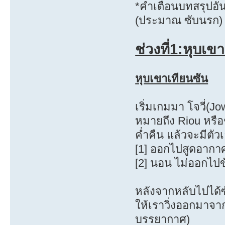
*คำเตือนบทสรุปอันนี
(ประมาณ ซับนรก)
ช่วงที่1:หุบเ
หุบเขาเทียนซัน
เริ่มเกมมา โจวี่(J
หมายถึง Riou หรือ
ค่ำคืน แล้วจะมีตัวเ
[1] ออกไปสูดอากาศ
[2] นอน ไม่ออกไปข
หลังจากหลับไปได้
ให้เราวิ่งออกมาจา
บรรยากาศ)