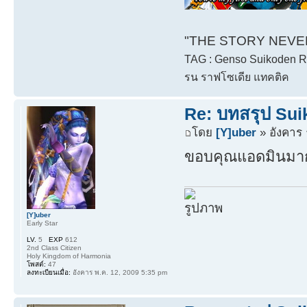
"THE STORY NEVER 
TAG : Genso Suikoden Rh
รน ราฟโซเดีย แทคติค
Re: บทสรุป Su
โดย
[Y]uber
» อังคาร 
ขอบคุณแอดมินมา
[Y]uber
Early Star
LV.
5
EXP
612
2nd Class Citizen
Holy Kingdom of Harmonia
โพสต์:
47
ลงทะเบียนเมื่อ:
อังคาร พ.ค. 12, 2009 5:35 pm