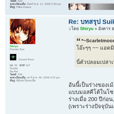
โพสต์:
424
ลงทะเบียนเมื่อ:
จันทร์ พ.ค. 11, 2009 2:59 pm
ที่อยู่:
Pilika Palace
Re: บทสรุป Su
โดย
Shiryu
» อังคาร ธ
*~Scarletmoon
Shiryu
โอ๊ะๆๆ ~~ แอดมิ
Premier Star
Crazed Rune
นี่ตัวปลอมเปล่าเ
LV.
36
EXP
247
Duelist
Na-Nal
โพสต์:
559
ลงทะเบียนเมื่อ:
เสาร์ พ.ค. 09, 2009 4:52 pm
ที่อยู่:
มิติแห่งโล่และเป็ด
อันนี้เป็นร่างของเม
แบบมอสคีโต้ในโซลอ
ร่างเมื่อ 200 ปีก่อ
(เพราะร่างปัจจุบัน