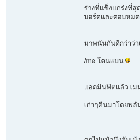
ร่างที่แข็งแกร่งที่สุ
บอร์ดและตอบหมดทุ
มาพนันกันดีกว่าว่าเม
/me โดนแบน
แอดมินฟิตแล้ว เมม
เก่าๆคืนมาโดยพล
ตกไปหน้านึงฮับเม้