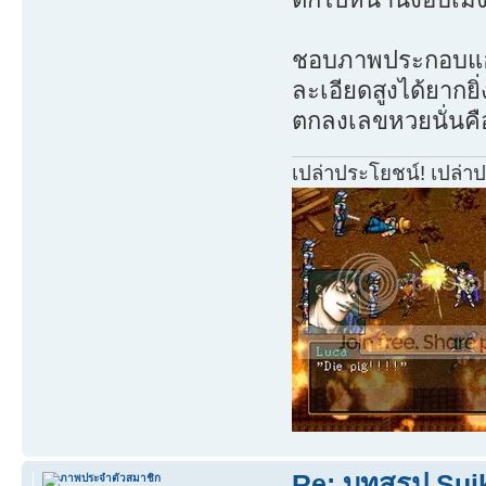
ชอบภาพประกอบแฮะ
ละเอียดสูงได้ยากยิ
ตกลงเลขหวยนั่นคื
เปล่าประโยชน์! เปล่า
Re: บทสรุป Su