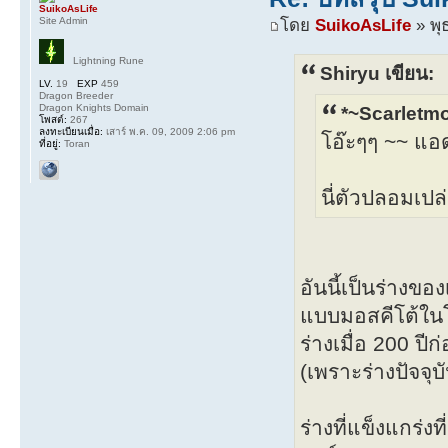
SuikoAsLife
Site Admin
โดย
SuikoAsLife
» พุ
Lightning Rune
Shiryu เขียน:
LV.
19
EXP
459
Dragon Breeder
Dragon Knights Domain
*~Scarletmo
โพสต์:
267
ลงทะเบียนเมื่อ:
เสาร์ พ.ค. 09, 2009 2:06 pm
โอ๊ะๆๆ ~~ แอ
ที่อยู่:
Toran
นี่ตัวปลอมเปล
อันนี้เป็นร่างขอ
แบบมอสคีโต้ในโ
ร่างเมื่อ 200 ปีก
(เพราะร่างปัจจุ
ร่างที่แข็งแกร่งที