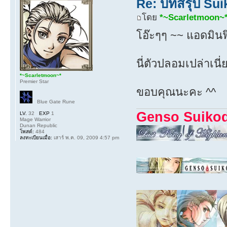
Re: บทสรุป Su
โดย
*~Scarletmoon~
โอ๊ะๆๆ ~~ แอดมินฟ
นี่ตัวปลอมเปล่าเนี
*~Scarletmoon~*
Premier Star
ขอบคุณนะคะ ^^
Blue Gate Rune
Genso Suiko
LV.
32
EXP
1
Mage Warrior
Dunan Republic
โพสต์:
484
ลงทะเบียนเมื่อ:
เสาร์ พ.ค. 09, 2009 4:57 pm