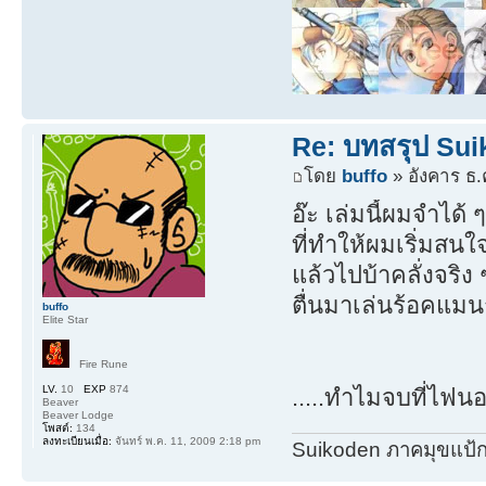
Re: บทสรุป Su
โดย
buffo
» อังคาร ธ.
อ๊ะ เล่มนี้ผมจำได้
ที่ทำให้ผมเริ่มสนใ
แล้วไปบ้าคลั่งจริง
ตื่นมาเล่นร้อคแม
buffo
Elite Star
Fire Rune
LV.
10
EXP
874
.....ทำไมจบที่ไฟน
Beaver
Beaver Lodge
โพสต์:
134
ลงทะเบียนเมื่อ:
จันทร์ พ.ค. 11, 2009 2:18 pm
Suikoden ภาคมุขแป้