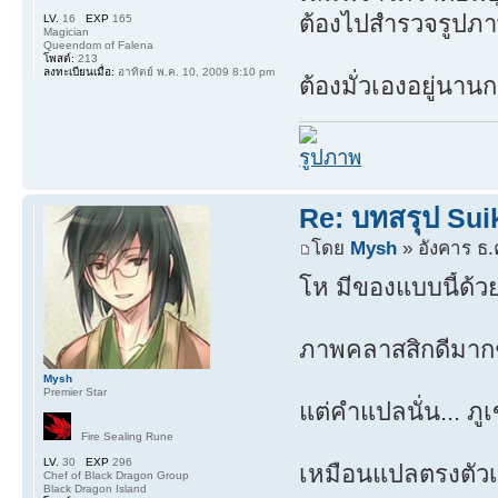
ต้องไปสำรวจรูปภาพ
LV.
16
EXP
165
Magician
Queendom of Falena
โพสต์:
213
ลงทะเบียนเมื่อ:
อาทิตย์ พ.ค. 10, 2009 8:10 pm
ต้องมั่วเองอยู่นาน
Re: บทสรุป Su
โดย
Mysh
» อังคาร ธ.
โห มีของแบบนี้ด้ว
ภาพคลาสสิกดีมาก
Mysh
Premier Star
แต่คำแปลนั่น... ภูเ
Fire Sealing Rune
LV.
30
EXP
296
เหมือนแปลตรงตัวเ
Chef of Black Dragon Group
Black Dragon Island