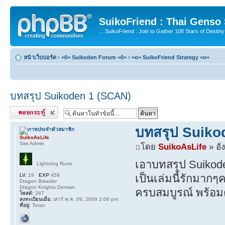
SuikoFriend : Thai Genso
... SuikoFriend : Join to Gather 108 Stars of Destiny 
หน้าเว็บบอร์ด
‹
=0= Suikoden Forum =0=
‹
=o= SuikoFriend Strategy =o=
บทสรุป Suikoden 1 (SCAN)
ตอบกระทู้
บทสรุป Suiko
SuikoAsLife
Site Admin
โดย
SuikoAsLife
» อั
เอาบทสรุป Suikode
Lightning Rune
LV.
19
EXP
459
เป็นเล่มนี้รักมากๆ
Dragon Breeder
Dragon Knights Domain
ครบสมบูรณ์ พร้อ
โพสต์:
267
ลงทะเบียนเมื่อ:
เสาร์ พ.ค. 09, 2009 2:06 pm
ที่อยู่:
Toran