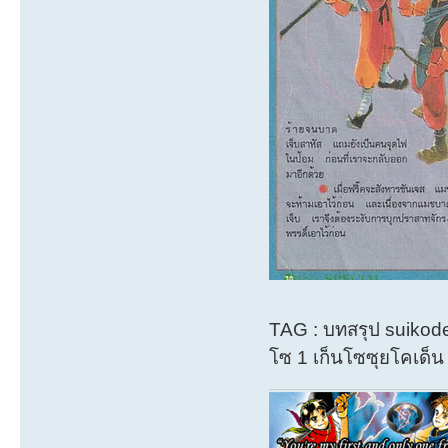
TAG : บทสรุป suikod
โซ 1 เก็นโซซุยโคเด็น