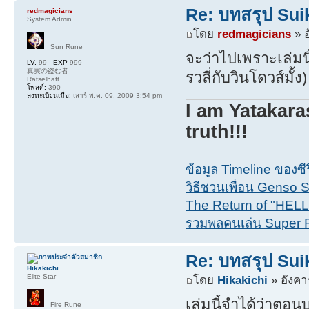
Re: บทสรุป Su
redmagicians
System Admin
โดย
redmagicians
» อ
Sun Rune
จะว่าไปเพราะเล่มน
LV.
99
EXP
999
真実の盗む者
รวลี่กับวินโดวส์มั้ง
Rätselhaft
โพสต์:
390
ลงทะเบียนเมื่อ:
เสาร์ พ.ค. 09, 2009 3:54 pm
I am Yatakara
truth!!!
ข้อมูล Timeline ของซ
วิธีชวนเพื่อน Genso Su
The Return of "HEL
รวมพลคนเล่น Super 
Re: บทสรุป Su
Hikakichi
Elite Star
โดย
Hikakichi
» อังคา
เล่มนี้จำได้ว่าตอ
Fire Rune