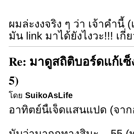
ผมล่ะงงจริง ๆ ว่า เจ้าคำน
มัน link มาได้ยังไงวะ!!! เกี่
Re: มาดูสถิติบอร์ดแก้เซ
5)
โดย
SuikoAsLife
อาทิตย์นี้เจ็ดแสนแปด (จากอ
นับว่ามาถูกทางสินะ ...55 