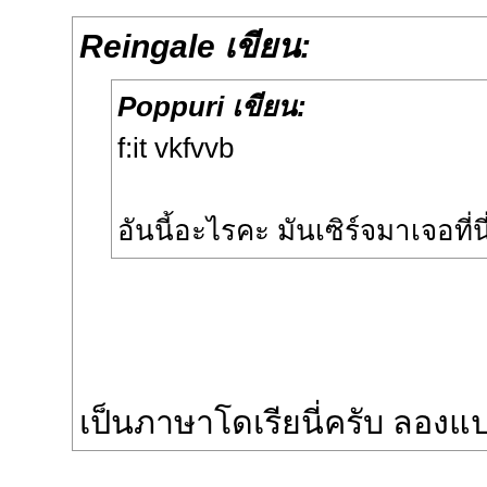
Reingale เขียน:
Poppuri เขียน:
f:it vkfvvb
อันนี้อะไรคะ มันเซิร์จมาเจอที่น
เป็นภาษาโดเรียนี่ครับ ลองแป