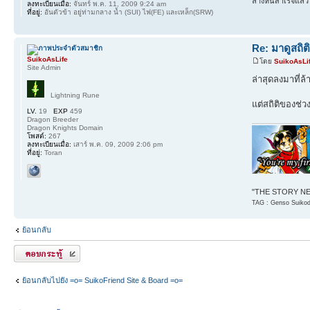
ล้างหนี้สำเร็จแล้ว
ลงทะเบียนเมื่อ:
จันทร์ พ.ค. 11, 2009 9:24 am
ที่อยู่:
อันตัวข้า อยู่ท่ามกลาง น้ำ (SUI) ไฟ(FE) และเหล็ก(SRW)
Re: มาดูสถิต
SuikoAsLife
โดย
SuikoAsLi
Site Admin
ล่าสุดลงมาที่ล
Lightning Rune
แต่สถิติของช่วง
LV.
19
EXP
459
Dragon Breeder
Dragon Knights Domain
โพสต์:
267
ลงทะเบียนเมื่อ:
เสาร์ พ.ค. 09, 2009 2:06 pm
ที่อยู่:
Toran
"THE STORY NEV
TAG : Genso Suikode
ย้อนกลับ
ตอบกระทู้
ย้อนกลับไปยัง =o= SuikoFriend Site & Board =o=