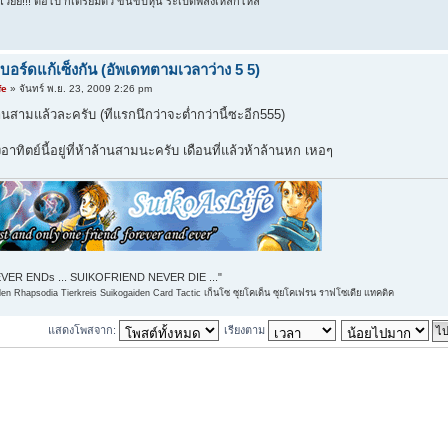
โว้ยย!!! ต่อไป ก็เตรียมตัว ขึ้นขับหุ่น ระเบิดพลังเหล็กไหล
ิบอร์ดแก้เซ็งกัน (อัพเดทตามเวลาว่าง 5 5)
fe
» จันทร์ พ.ย. 23, 2009 2:26 pm
้านสามแล้วละครับ (ทีแรกนึกว่าจะต่ำกว่านี้ซะอีก555)
อาทิตย์นี้อยู่ที่ห้าล้านสามนะครับ เดือนที่แล้วห้าล้านหก เหอๆ
ER ENDs ... SUIKOFRIEND NEVER DIE ..."
n Rhapsodia Tierkreis Suikogaiden Card Tactic เก็นโซ ซุยโคเด็น ซุยโคเฟรน ราฟโซเดีย แทคติค
แสดงโพสจาก:
เรียงตาม