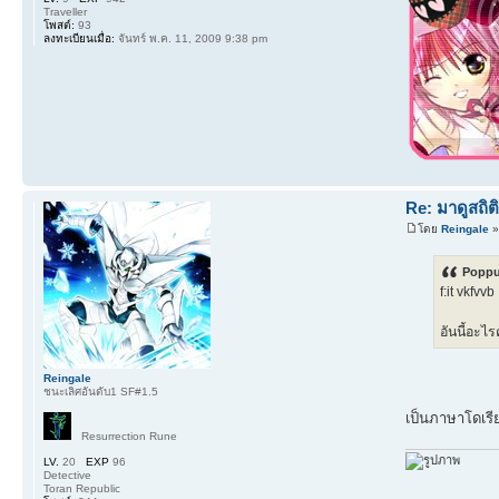
Traveller
โพสต์:
93
ลงทะเบียนเมื่อ:
จันทร์ พ.ค. 11, 2009 9:38 pm
Re: มาดูสถิต
โดย
Reingale
»
Poppur
f:it vkfvvb
อันนี้อะไร
Reingale
ชนะเลิศอันดับ1 SF#1.5
เป็นภาษาโดเรีย
Resurrection Rune
LV.
20
EXP
96
Detective
Toran Republic