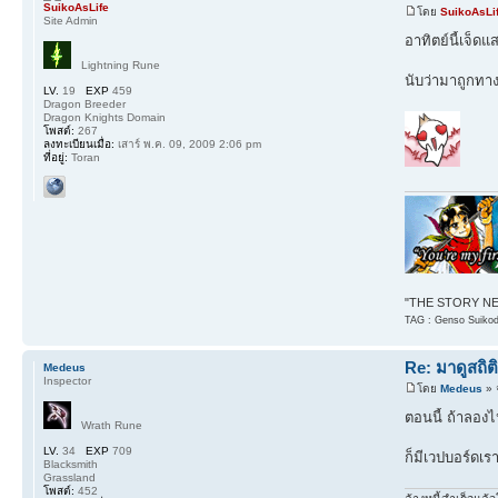
SuikoAsLife
โดย
SuikoAsLi
Site Admin
อาทิตย์นี้เจ็ด
Lightning Rune
นับว่ามาถูกทาง
LV.
19
EXP
459
Dragon Breeder
Dragon Knights Domain
โพสต์:
267
ลงทะเบียนเมื่อ:
เสาร์ พ.ค. 09, 2009 2:06 pm
ที่อยู่:
Toran
"THE STORY NEV
TAG : Genso Suikode
Re: มาดูสถิต
Medeus
Inspector
โดย
Medeus
» 
ตอนนี้ ถ้าลองไ
Wrath Rune
LV.
34
EXP
709
ก็มีเวปบอร์ดเรา
Blacksmith
Grassland
โพสต์:
452