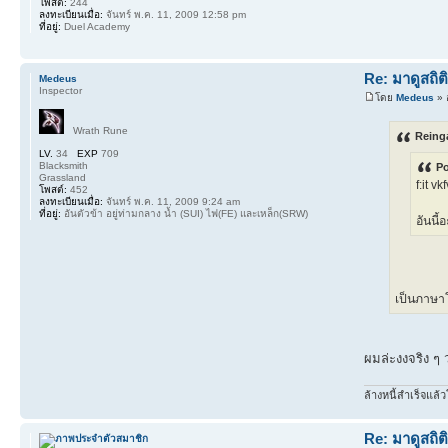
โพสต์:
244
ลงทะเบียนเมื่อ:
จันทร์ พ.ค. 11, 2009 12:58 pm
ที่อยู่:
Duel Academy
Re: มาดูสถิต
Medeus
Inspector
โดย
Medeus
» 
Wrath Rune
Reinga
LV.
34
EXP
709
Blacksmith
Po
Grassland
f:it vk
โพสต์:
452
ลงทะเบียนเมื่อ:
จันทร์ พ.ค. 11, 2009 9:24 am
ที่อยู่:
อันตัวข้า อยู่ท่ามกลาง น้ำ (SUI) ไฟ(FE) และเหล็ก(SRW)
อันนี้
เป็นภาษาโ
ผมล่ะงงจริง ๆ 
ล้างหนี้สำเร็จแล้ว
Re: มาดูสถิต