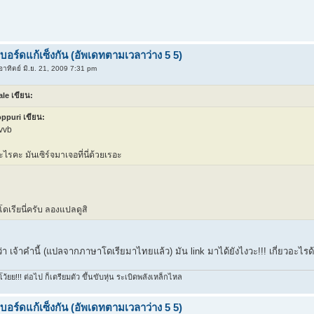
ิบอร์ดแก้เซ็งกัน (อัพเดทตามเวลาว่าง 5 5)
อาทิตย์ มิ.ย. 21, 2009 7:31 pm
le เขียน:
ppuri เขียน:
fvvb
อะไรคะ มันเซิร์จมาเจอที่นี่ด้วยเรอะ
ดเรียนี่ครับ ลองแปลดูสิ
ว่า เจ้าคำนี้ (แปลจากภาษาโดเรียมาไทยแล้ว) มัน link มาได้ยังไงวะ!!! เกี่ยวอะไรด้ว
โว้ยย!!! ต่อไป ก็เตรียมตัว ขึ้นขับหุ่น ระเบิดพลังเหล็กไหล
ิบอร์ดแก้เซ็งกัน (อัพเดทตามเวลาว่าง 5 5)