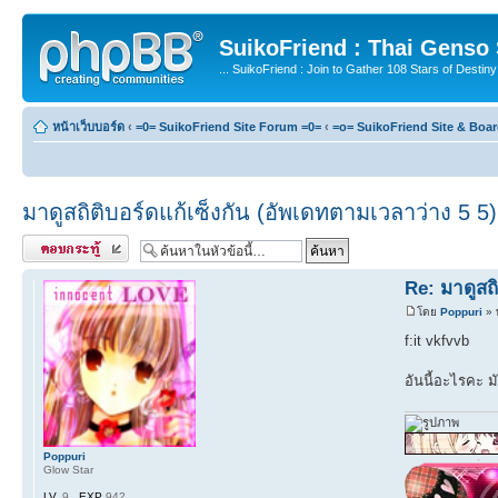
SuikoFriend : Thai Genso
... SuikoFriend : Join to Gather 108 Stars of Destiny 
หน้าเว็บบอร์ด
‹
=0= SuikoFriend Site Forum =0=
‹
=o= SuikoFriend Site & Boa
มาดูสถิติบอร์ดแก้เซ็งกัน (อัพเดทตามเวลาว่าง 5 5)
ตอบกระทู้
Re: มาดูสถิ
โดย
Poppuri
» 
f:it vkfvvb
อันนี้อะไรคะ มั
Poppuri
Glow Star
LV.
9
EXP
942