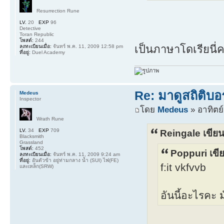
Resurrection Rune
LV.
20
EXP
96
Detective
Toran Republic
โพสต์:
244
เป็นภาษาโดเรียนี่
ลงทะเบียนเมื่อ:
จันทร์ พ.ค. 11, 2009 12:58 pm
ที่อยู่:
Duel Academy
Re: มาดูสถิติบอ
Medeus
Inspector
โดย
Medeus
» อาทิตย์
Wrath Rune
LV.
34
EXP
709
Reingale เขียน
Blacksmith
Grassland
โพสต์:
452
Poppuri เขี
ลงทะเบียนเมื่อ:
จันทร์ พ.ค. 11, 2009 9:24 am
ที่อยู่:
อันตัวข้า อยู่ท่ามกลาง น้ำ (SUI) ไฟ(FE)
f:it vkfvvb
และเหล็ก(SRW)
อันนี้อะไรคะ ม