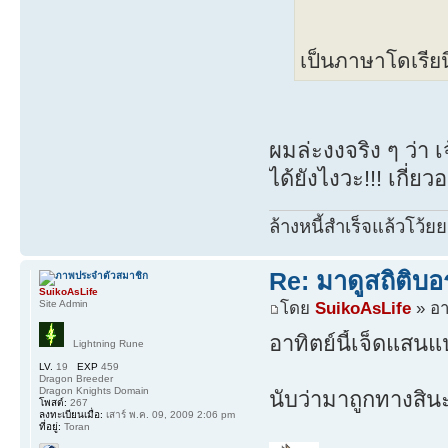
เป็นภาษาโดเรียน
ผมล่ะงงจริง ๆ ว่า
ได้ยังไงวะ!!! เกี่ยวอ
ล้างหนี้สำเร็จแล้วโว้ยย
Re: มาดูสถิติบอ
SuikoAsLife
Site Admin
โดย
SuikoAsLife
» อา
อาทิตย์นี้เจ็ดแสนแ
Lightning Rune
LV.
19
EXP
459
Dragon Breeder
Dragon Knights Domain
นับว่ามาถูกทางสิน
โพสต์:
267
ลงทะเบียนเมื่อ:
เสาร์ พ.ค. 09, 2009 2:06 pm
ที่อยู่:
Toran