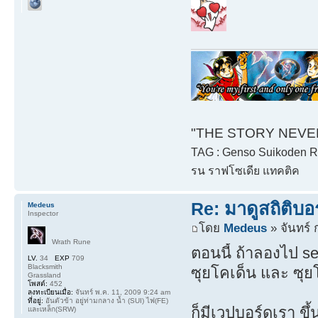
"THE STORY NEVER 
TAG : Genso Suikoden Rh
รน ราฟโซเดีย แทคติค
Re: มาดูสถิติบอ
Medeus
Inspector
โดย
Medeus
» จันทร์ 
Wrath Rune
ตอนนี้ ถ้าลองไป se
LV.
34
EXP
709
Blacksmith
ซุยโคเด็น และ ซุย
Grassland
โพสต์:
452
ลงทะเบียนเมื่อ:
จันทร์ พ.ค. 11, 2009 9:24 am
ที่อยู่:
อันตัวข้า อยู่ท่ามกลาง น้ำ (SUI) ไฟ(FE)
ก็มีเวปบอร์ดเรา ขึ้
และเหล็ก(SRW)