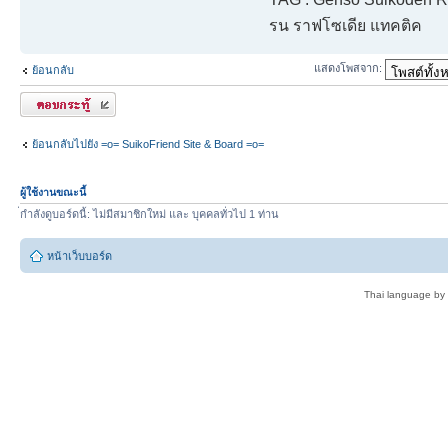
รน ราฟโซเดีย แทคติค
แสดงโพสจาก:
ย้อนกลับ
ตอบกระทู้
ย้อนกลับไปยัง =o= SuikoFriend Site & Board =o=
ผู้ใช้งานขณะนี้
่กำลังดูบอร์ดนี้: ไม่มีสมาชิกใหม่ และ บุคคลทั่วไป 1 ท่าน
หน้าเว็บบอร์ด
Thai language by