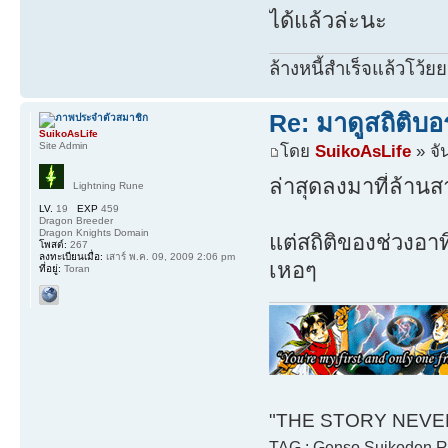
ได้แล้วล่ะนะ
ล้างหนี้สำเร็จแล้วโว้ยย
Re: มาดูสถิติบอ
SuikoAsLife
Site Admin
โดย
SuikoAsLife
» จั
ล่าสุดลงมาที่ล้านส
Lightning Rune
LV.
19
EXP
459
Dragon Breeder
Dragon Knights Domain
แต่สถิติของช่วงอาทิ
โพสต์:
267
ลงทะเบียนเมื่อ:
เสาร์ พ.ค. 09, 2009 2:06 pm
เหอๆ
ที่อยู่:
Toran
"THE STORY NEVER 
TAG : Genso Suikoden Rh