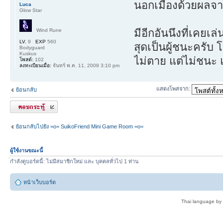
นอกเมืองด้วยผลจาก
Luca
Glow Star
มีอีกอันนึงที่เค
Wind Rune
LV.
9
EXP
560
สุดเป็นผู้ชนะครับ
Bodyguard
Kuskus
ไม่ตาย แต่ไม่ชนะ
โพสต์:
102
ลงทะเบียนเมื่อ:
จันทร์ พ.ค. 11, 2009 3:10 pm
แสดงโพสจาก:
ย้อนกลับ
ตอบกระทู้
ย้อนกลับไปยัง =o= SuikoFriend Mini Game Room =o=
ผู้ใช้งานขณะนี้
่กำลังดูบอร์ดนี้: ไม่มีสมาชิกใหม่ และ บุคคลทั่วไป 1 ท่าน
หน้าเว็บบอร์ด
Thai language by