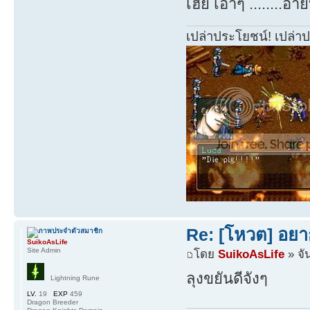
เฮ้ย เอาๆ ........อ้า
เปล่าประโยชน์! เปล่า
Re: [โหวต] อยา
SuikoAsLife
Site Admin
โดย
SuikoAsLife
» จั
ลุงขยันดีจังๆ
Lightning Rune
LV.
19
EXP
459
Dragon Breeder