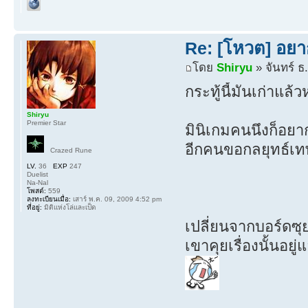
Re: [โหวต] อยา
โดย
Shiryu
» จันทร์ ธ
กระทู้นี้มันเก่าแ
Shiryu
Premier Star
มินิเกมคนนึงก็อยา
อีกคนขอกลยุทธ์เ
Crazed Rune
LV.
36
EXP
247
Duelist
Na-Nal
โพสต์:
559
ลงทะเบียนเมื่อ:
เสาร์ พ.ค. 09, 2009 4:52 pm
ที่อยู่:
มิติแห่งโล่และเป็ด
เปลี่ยนจากบอร์ดซุยเป
เขาคุยเรื่องนั้นอยู่