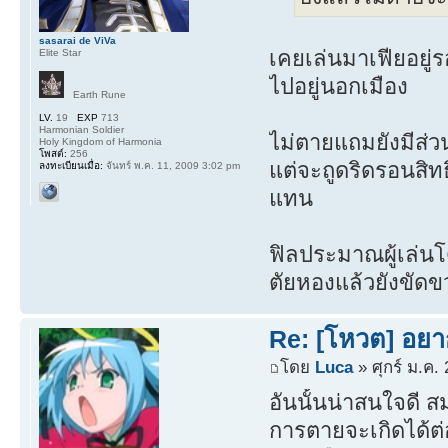
sasarai de ViVa
เคยเล่นมาเฟียอยู
Elite Star
ไปอยู่นอกเมือง
Earth Rune
LV.
19
EXP
713
Harmonian Soldier
ไม่ตายแถมยังมีส่วน
Holy Kingdom of Harmonia
โพสต์:
256
แต่จะถูดริดรอนสิท
ลงทะเบียนเมื่อ:
จันทร์ พ.ค. 11, 2009 3:02 pm
แทน
ฟิลประมาณผู้เล่นโ
ตัยหองแล้วยังขัดข
Re: [โหวต] อยา
โดย
Luca
» ศุกร์ ม.ค.
อันนั้นน่าสนใจดี ส
การตายจะเกิดได้ต่