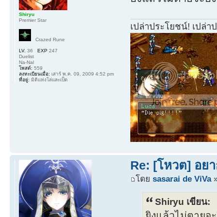
Shiryu
Premier Star
เปล่าประโยชน์! เปล่า
Crazed Rune
LV.
36
EXP
247
Duelist
Na-Nal
โพสต์:
559
ลงทะเบียนเมื่อ:
เสาร์ พ.ค. 09, 2009 4:52 pm
ที่อยู่:
มิติแห่งโล่และเป็ด
Re: [โหวต] อยา
โดย
sasarai de ViVa
»
Shiryu เขียน:
ยิงแล้วไม่ตายจ