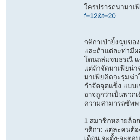
ใครปรารถนามาเฟีย 
f=12&t=20
กติกาเป่ายิ้งฉุบข
และถ้าแต่ละท่ามีผ
โดนถล่มจมธรณี แต่
แต่ถ้าจัดมาเฟียน่า
มาเฟียคิดจะรุมฆ่า
กำจัดจุดแข็ง แบบเซ
อาจถูกว่าเป็นพวกเ
ความสามารถซัพพอร์ท
1 สมาชิกหลายล็อก
กติกา: แต่ละคนต้อง
เดือน จะตั้ง-จะตอ