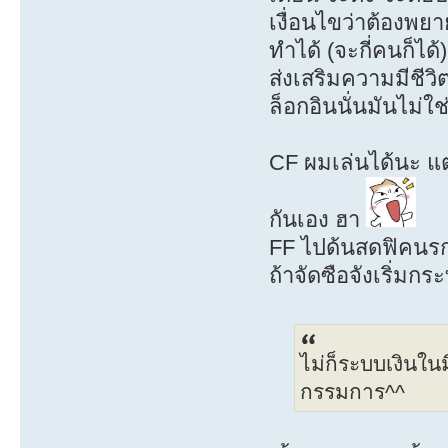
เงื่อนไขว่าต้องพยา
ทำได้ (จะกี่คนก็ได
ส่งเสริมความมีชีว
ล็อกอินนั่นมันไม่ใ
CF ผมเล่นได้นะ แต
กันเอง ฮา
FF ไปด้นสดฟิคนรกใ
ถ้าจัดซือจังเริ่มกร
ไม่ก็ระบบเงินในม
กรรมการ^^