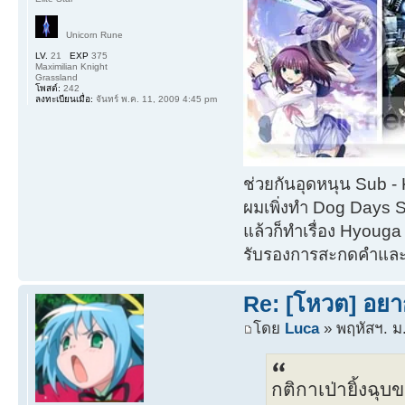
Unicorn Rune
LV.
21
EXP
375
Maximilian Knight
Grassland
โพสต์:
242
ลงทะเบียนเมื่อ:
จันทร์ พ.ค. 11, 2009 4:45 pm
ช่วยกันอุดหนุน Sub 
ผมเพิ่งทำ Dog Days 
แล้วก็ทำเรื่อง Hyouga อ
รับรองการสะกดคำแล
Re: [โหวต] อยา
โดย
Luca
» พฤหัสฯ. ม
กติกาเป่ายิ้งฉุ