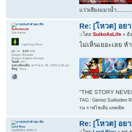
แว่วเสียงแมวน้ำ.........
Re: [โหวต] อยา
SuikoAsLife
Site Admin
โดย
SuikoAsLife
» อั
ไม่เห็นเยอะเลย ห้า
Lightning Rune
LV.
19
EXP
459
Dragon Breeder
Dragon Knights Domain
โพสต์:
267
ลงทะเบียนเมื่อ:
เสาร์ พ.ค. 09, 2009 2:06 pm
ที่อยู่:
Toran
"THE STORY NEVER 
TAG : Genso Suikoden Rh
รน ราฟโซเดีย แทคติค
Re: [โหวต] อยา
Lord Riou
รองอันดับ1 SF#1.5
โดย
Lord Riou
» พุธ 