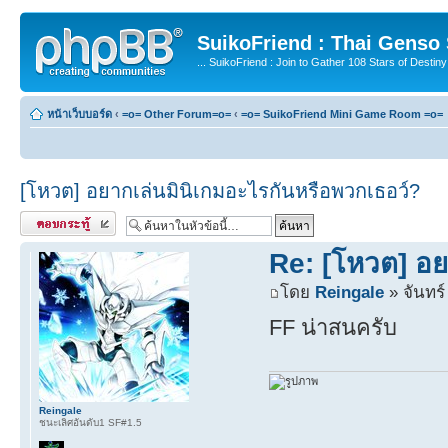
SuikoFriend : Thai Genso
... SuikoFriend : Join to Gather 108 Stars of Destiny 
หน้าเว็บบอร์ด
‹
=o= Other Forum=o=
‹
=o= SuikoFriend Mini Game Room =o=
[โหวต] อยากเล่นมินิเกมอะไรกันหรือพวกเธอว์?
ตอบกระทู้
Re: [โหวต] อย
โดย
Reingale
» จันทร์
FF น่าสนครับ
Reingale
ชนะเลิศอันดับ1 SF#1.5