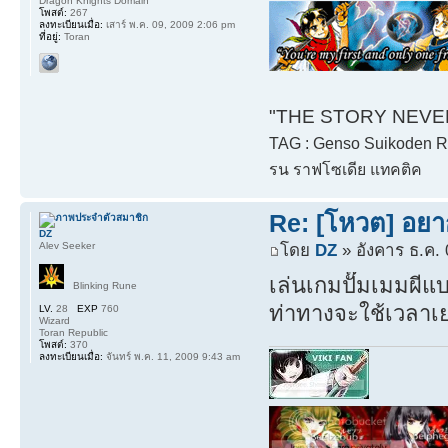
Dragon Knights Domain
โพสต์:
267
ลงทะเบียนเมื่อ:
เสาร์ พ.ค. 09, 2009 2:06 pm
ที่อยู่:
Toran
"THE STORY NEVER 
TAG : Genso Suikoden Rh
รน ราฟโซเดีย แทคติค
Re: [โหวต] อยา
DZ
Alev Seeker
โดย
DZ
» อังคาร ธ.ค. 
เล่นเกมปั๊มเมมผีแ
Blinking Rune
ท่าทางจะใช้เวลาเ
LV.
28
EXP
760
Wizard
Toran Republic
โพสต์:
370
ลงทะเบียนเมื่อ:
จันทร์ พ.ค. 11, 2009 9:43 am