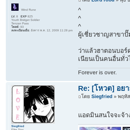
^
Wind Rune
^
LV.
8
EXP
825
Youth Bridget Soldier
Tenzan Pass
^
โพสต์:
93
ลงทะเบียนเมื่อ:
อังคาร พ.ค. 12, 2009 11:28 pm
ผู้เชี่ยวชาญสาขาป
ว่าแล้วฮาตอนบอร์
เนียนเป็นคนอื่นทั
Forever is over.
Re: [โหวต] อยา
โดย
Siegfried
» พฤหัส
แอดมินสนใจจะจ้าง
Siegfried
Elite Star