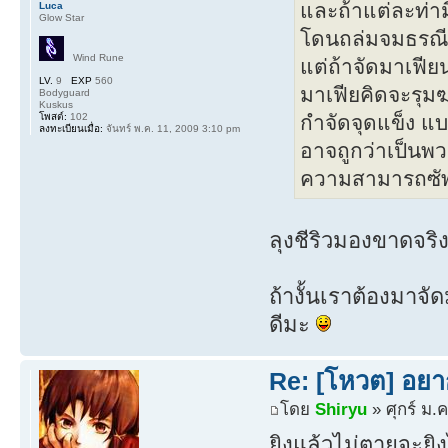
และถ้าแต่ละท่าม
Luca
Glow Star
โดนถล่มจมธรณี แ
Wind Rune
แต่ถ้าจัดมาเฟีย
LV.
9
EXP
560
มาเฟียคิดจะรุมฆ
Bodyguard
Kuskus
โพสต์:
102
กำจัดจุดแข็ง แบ
ลงทะเบียนเมื่อ:
จันทร์ พ.ค. 11, 2009 3:10 pm
อาจถูกว่าเป็นพว
ความสามารถซัพพอ
ลุงชีริวมองขาดจริ
ถ้างั้นเราต้องมาจ
ดีมะ
Re: [โหวต] อยา
โดย
Shiryu
» ศุกร์ ม.
ยิงแล้วไม่ตายจะยิ