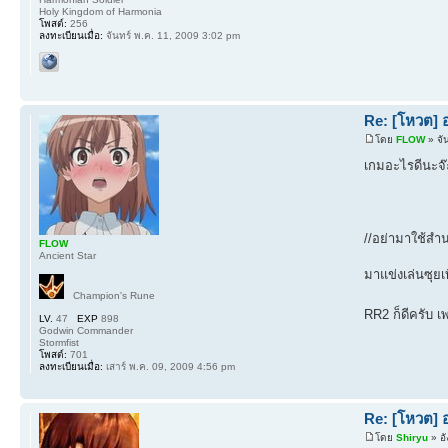
Holy Kingdom of Harmonia
โพสต์:
256
ลงทะเบียนเมื่อ:
จันทร์ พ.ค. 11, 2009 3:02 pm
Re: [โหวต] 
โดย
FLOW
» จั
เกมอะไรดีนะจ๊
//อย่ามาใช้สำนว
FLOW
Ancient Star
มาแข่งเล่นซุยเ
Champion's Rune
RR2 ก็ดีครับ เ
LV.
47
EXP
898
Godwin Commander
Stormfist
โพสต์:
701
ลงทะเบียนเมื่อ:
เสาร์ พ.ค. 09, 2009 4:56 pm
Re: [โหวต] 
โดย
Shiryu
» อั