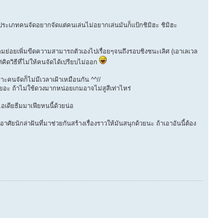
ประเภทคนจัดอยากจัดแต่คนเล่นไม่อยากเล่นมันก็แป้กชิมิฮะ ชิมิฮะ
เกมย่อยเพิ่มขีดความสามารถตัวเองไปเรื่อยๆจนถึงรอบชิงชนะเลิศ (เอาเลเวล
คิดวิธีที่ไม่ให้คนจัดได้เปรียบไม่ออก
าะคนจัดก็ไม่มีเวลาเฝ้าเหมือนกัน ^^//
เยอะ ถ้าไม่ใช้ดวงมากหน่อยเกมอาจไม่สูสีเท่าไหร่
เดียธีมมาเฟียหนนี้ด้วยน่อ
ัยนักล่าฝันที่มาช่วยกันสร้างเรื่องราวให้มันสนุกด้วยนะ ถ้าเอาอันนี้ต้อง