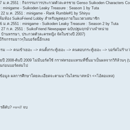
 7 ม.ค.2551 : กิจกรรมการประกวดตัวละครชาย Genso Suikoden Characters Con
 : minigame - Suikoden Leaky Treasure : Season 1 by Tuta
- 22 ม.ค. 2551 : minigame - Rank Rumble#1 by Shiryu
เพิ่มห้อง SuikoFriend Lobby สำหรับพูดคุยภายในแวดวงสมาชิก
26 ม.ค.2551 : minigame - Suikoden Leaky Treasure : Season 2 by Tuta
- 27 ก.ค. 2551 : SuikoFriend Newspaper ฉบับปฐมฤกษ์วางจำหน่าย
, บ้านหรรษา, ประกวดตัวละครหญิง จัดในช่วงปี 2007)
มีกิจกรรมยาวๆในบอร์ดนี้อีกเลย
กรรม ---> คนเข้าเยอะ --> คนตั้งกระทู้เยอะ --> คนตอบกระทู้เยอะ --> บอร์ดไม่ร้าง \
ปี 2008-ต้นปี 2009 ไม่มีบอร์ดใช้ กราฟหรอมแหรมที่ขึ้นมาเป็นผลจากวิกิล้วนๆ (บอ
อนก่อนบอร์ดล่มไป
ก็บข้อมูล ผลการศึกษาโดยละเอียดจะตามมาในไตรมาสหน้า <<ไอ้ตอแหล)
รดีคับ? =v=// จบ