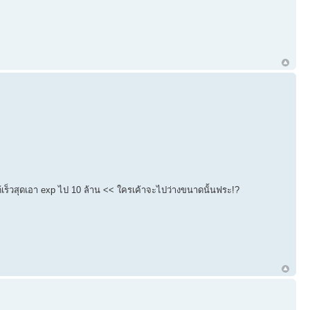
้เร็วสุดเอา exp ไป 10 ล้าน << ใครเค้าจะไปว่างขนาดนั้นฟระ!?