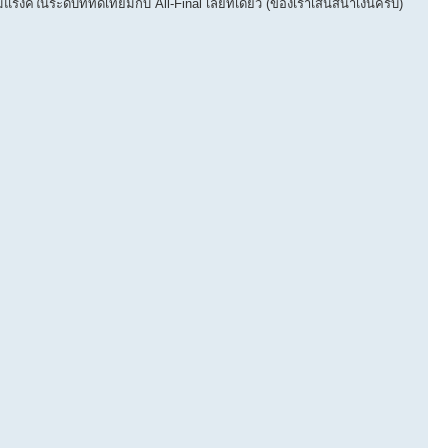
แรงค์ในระดับที่ทัดเทียมกับ All-Final เลยทีเดียว (ของเราเส้นสีน้ำเงินครับ)