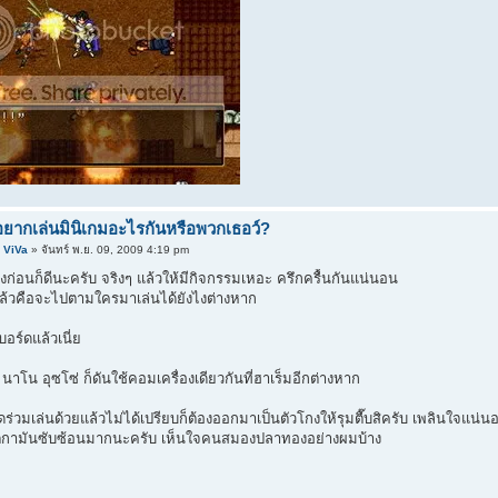
อยากเล่นมินิเกมอะไรกันหรือพวกเธอว์?
 ViVa
» จันทร์ พ.ย. 09, 2009 4:19 pm
งก่อนก็ดีนะครับ จริงๆ แล้วให้มีกิจกรรมเหอะ ครึกครื้นกันแน่นอน
แล้วคือจะไปตามใครมาเล่นได้ยังไงต่างหาก
อร์ดแล้วเนี่ย
นาโน อุซโซ่ ก็ดันใช้คอมเครื่องเดียวกันที่ฮาเร็มอีกต่างหาก
จัดร่วมเล่นด้วยแล้วไม่ได้เปรียบก็ต้องออกมาเป็นตัวโกงให้รุมตื๊บสิครับ เพลินใจแน่น
ติกามันซับซ้อนมากนะครับ เห็นใจคนสมองปลาทองอย่างผมบ้าง