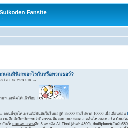
 Suikoden Fansite
...
กเล่นมินิเกมอะไรกันหรือพวกเธอว์?
นทร์ พ.ย. 09, 2009 4:10 pm
าม่าแอดดิคได้แล้วว้อย!!
a ตอนนี้ซุยโคเฟรนด์มีอันดับในไทยอยู่ที่ 35000 ร่วงไปจาก 10000 เมื่อเดือนก่อน
วามคึกคักงึกๆงักๆพบว่ากิจกรรมมีผลอย่างแฮงต่อความสั่นไหวของบอร์ด ดังแ
ยบกับเว็บ
เกมเฉพาะทาง
อีก 3 แห่งคือ All-Final (อันดับ4300), thaiffplanet(อันดับ5