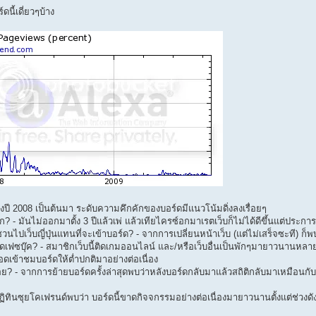
ดนี้เดี่ยวๆบ้าง
างปี 2008 เป็นต้นมา ระดับความคึกคักของบอร์ดมีแนวโน้มดิ่งลงเรื่อยๆ
? - มันไม่ออกมาตั้ง 3 ปีแล้วเพ่ แล้วเทียไครซ์อกมาเรตเว็บก็ไม่ได้ดีขึ้นแต่ประกา
วนไปเว็บญี่ปุ่นแทนที่จะเข้าบอร์ด? - จากการเปลี่ยนหน้าเว็บ (แต่ไม่เสร็จซะที) ก็
ดเฟซบุ๊ค? - สมาชิกเว็บนี้ติดเกมออนไลน์ และ/หรือเว็บอื่นเป็นพักๆมายาวนานหลาย
อดเข้าชมบอร์ดให้ต่ำปกติมาอย่างต่อเนื่อง
อย? - จากการย้ายบอร์ดครั้งล่าสุดพบว่าหลังบอร์ดกลับมาแล้วสถิติกลับมาเหมือนกั
ทินซุยโคเฟรนด์พบว่า บอร์ดนี้ขาดกิจจกรรมอย่างต่อเนื่องมายาวนานตั้งแต่ช่วงดั