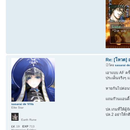
Re: [โหวต] 
โดย
sasarai de
เอาแบบ AF ครั้
ประเด็นจริงๆ 
หายกันไปค่อนบ
แถมก๊วนแอนดี้ 
sasarai de ViVa
Elite Star
ปล.เกมที่ให้ผู้
ปล.2 อย่าให้ก
Earth Rune
LV.
19
EXP
713
Harmonian Soldier