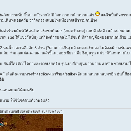
ัดกิจกรรมเพิ่มขึ้นมาหลังจากไม่มีกิจกรรมมาน้านนานแล้ว
แต่ถ้าเป็นกิจกรรม
เห็นหน่อยครับ ว่ากิจกรรมแบบไหนที่อยากเข้าร่วมกันบ้าง
ะจัดทัวร์นาเม้นท์ให้คนในบอร์ดชกกันเอง (เกมครับเกม) แบบตัวต่อตัว แล้วคอยเล่น
 stat ให้แข่งกันปั๊ม) แต่ก็ยังทำสมดุลไม่ได้ซะที ที่สำคัญคือผมอยากเล่นด้วย แต่
 หนนี้จะลดเหลือสัก 5 ด่าน (7ด่านยาวเกิน) แล้วเกมจะง่ายลง ไม่ต้องเฝ้าบอร์ดเพร
นเดิม ร่วมลุยแต่ละด่านผ่านคำชี้แนะของเซียร่าเพื่อชิงมูนรูน แต่ขามินิเกมหายไป
ีย อันนี้ใครจัดก็ได้ตามสะดวกเลยครับ รูปแบบยืดหยุ่นมากมายมหาศาล ช่วยเสนอไอ
AF เพื่อดึงความทรงจำ<strike>เลวร้าย</strike>อันสนุกสนานกลับมาอีก อันนี้ต้องอาศ
ิอิ
ยกันเสนอแนะได้นะครับ
นหวย ให้จีนี่จัดคนเดียวพอแล้ว
ปล่าประโยชน์! เปล่าประโยชน์! เปล่าประโยชน์!