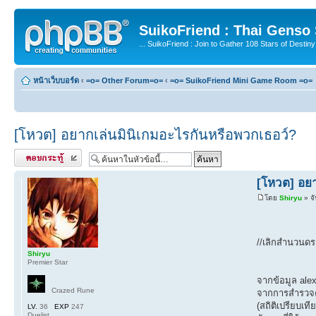
SuikoFriend : Thai Genso
... SuikoFriend : Join to Gather 108 Stars of Destiny 
หน้าเว็บบอร์ด
‹
=o= Other Forum=o=
‹
=o= SuikoFriend Mini Game Room =o=
[โหวต] อยากเล่นมินิเกมอะไรกันหรือพวกเธอว์?
ตอบกระทู้
[โหวต] อยา
โดย
Shiryu
» จั
//เลิกสำนวนดร
Shiryu
Premier Star
จากข้อมูล alex
Crazed Rune
จากการสำรวจค
(สถิติเปรียบเที
LV.
36
EXP
247
Duelist