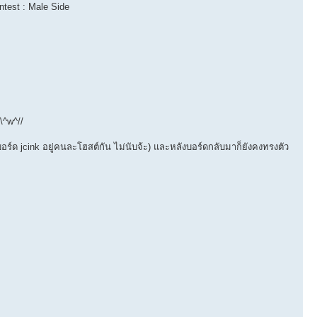
test : Male Side
\^w^//
ร์ด jcink อยู่คนละโฮสต์กัน ไม่นับจ้ะ) และหลังบอร์ดกลับมาก็ยังคงทรงตัว