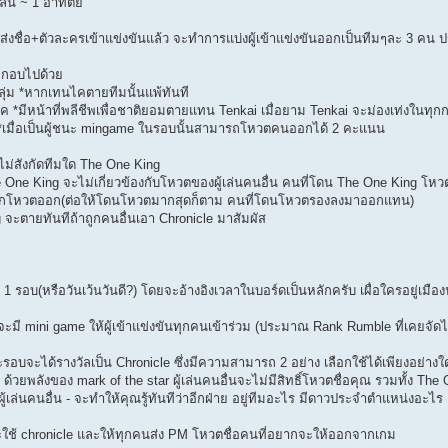
ล่น ~ 1 อาทิตย์
เล่นส่งชื่อ+ตัวละครเข้าแข่งขันแล้ว จะทำการแบ่งผู้เข้าแข่งขันออกเป็นทีมๆละ 
ะกอบไปด้วย
กลุ่ม *หากเทนไคตายทีมนั้นแพ้ทันที
ไค *มีหน้าที่พลีชีพเพื่อชาติยอมตายแทน Tenkai เมื่อยาม Tenkai จะม่องเท่งในทุก
อ *เมื่อเป็นผู้ชนะ mingame ในรอบนั้นสามารถโหวตคนออกได้ 2 คะแนน
ะไม่สังกัดทีมใด The One King
One King จะไม่เกี่ยวข้องกับโหวตของผู้เล่นคนอื่น คนที่โดน The One King โห
ถูกโหวตออก(ต่อให้โดนโหวตมากสุดก็ตาม คนที่โดนโหวตรองลงมาออกแทน)
 จะตายทันทีถ้าถูกคนอื่นเอา Chronicle มาสัมผัส
 1 รอบ(หรือวันเว้นวันดี?) โดยจะอ้างอิงเวลาในบอร์ดเป็นหลักครับ เผื่อใครอยู่เมื
ะมี mini game ให้ผู้เข้าแข่งขันทุกคนเข้าร่วม (ประมาณ Rank Rumble ที่เคยจัดไ
รอบจะได้รางวัลเป็น Chronicle ซึ่งมีความสามารถ 2 อย่าง เลือกใช้ได้เพียงอย่างใดอ
 - ด้วยพลังของ mark of the star ผู้เล่นคนอื่นจะไม่มีสิทธิ์โหวตชื่อคุณ รวมทั้ง The
ผู้เล่นคนอื่น - จะทำให้คุณรู้ทันทีว่าอีกฝ่าย อยู่ทีมอะไร มีดาวประจำตำแหน่งอะ
นะใช้ chronicle และให้ทุกคนส่ง PM โหวตชื่อคนที่อยากจะให้ออกจากเกม