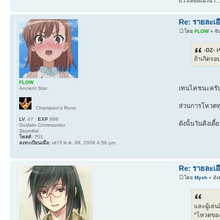
แว่วเสียงแมวน้ำ...
Re: รายละเอี
โดย
FLOW
» จั
-DZ- เ
ถ้าเกิดรอ
FLOW
เทนไคชนะครับ 
Ancient Star
ส่วนการโหวตท
Champion's Rune
LV.
47
EXP
898
ดังนั้นวันคิงเ
Godwin Commander
Stormfist
โพสต์:
701
ลงทะเบียนเมื่อ:
เสาร์ พ.ค. 09, 2009 4:56 pm
Re: รายละเอี
โดย
Mysh
» อัง
และผู้เล่
*โหวตของ 