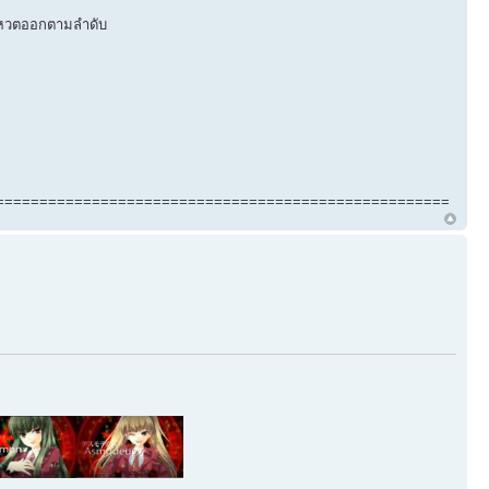
โหวตออกตามลำดับ
====================================================