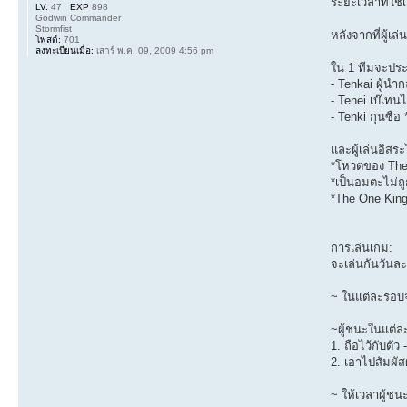
ระยะเวลาที่ใช้เ
LV.
47
EXP
898
Godwin Commander
Stormfist
หลังจากที่ผู้
โพสต์:
701
ลงทะเบียนเมื่อ:
เสาร์ พ.ค. 09, 2009 4:56 pm
ใน 1 ทีมจะปร
- Tenkai ผู้นำ
- Tenei เบ๊เทน
- Tenki กุนซื
และผู้เล่นอิสร
*โหวตของ The 
*เป็นอมตะไม่
*The One King
การเล่นเกม:
จะเล่นกันวันละ
~ ในแต่ละรอบจ
~ผู้ชนะในแต่ละ
1. ถือไว้กับตัว
2. เอาไปสัมผัส
~ ให้เวลาผู้ช