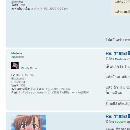
แสดงว่ากร
Stormfist
โพสต์:
701
ลงทะเบียนเมื่อ:
เสาร์ พ.ค. 09, 2009 4:56 pm
แล้วสมมติ
ใช่แล้วครับ ตา
Re: รายละเอี
Medeus
Inspector
โดย
Medeus
» 
เห็นบอกว่า Th
Wrath Rune
LV.
34
EXP
709
แล้วถ้าสมมติว
Blacksmith
Grassland
โพสต์:
452
แล้ว ถ้า The O
ลงทะเบียนเมื่อ:
จันทร์ พ.ค. 11, 2009 9:24 am
ก็ตามสินะ
ที่อยู่:
อันตัวข้า อยู่ท่ามกลาง น้ำ (SUI) ไฟ(FE) และเหล็ก(SRW)
ล้างหนี้สำเร็จแล้ว
Re: รายละเอี
โดย
FLOW
» พุ
Tenei ต้องตาย