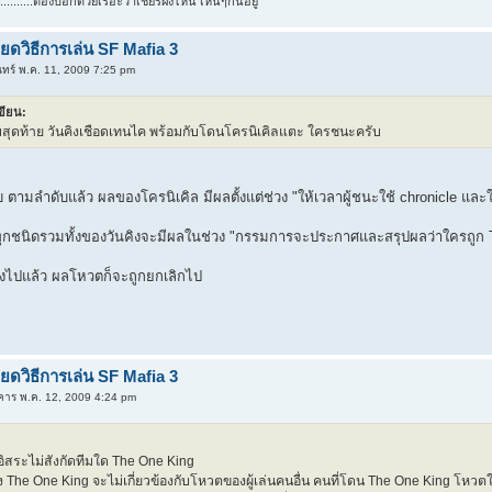
..........ต้องบอกด้วยเรอะว่าเชียร์ฝั่งไหน เห็นๆกันอยู่
ยดวิธีการเล่น SF Mafia 3
นทร์ พ.ค. 11, 2009 7:25 pm
ขียน:
บสุดท้าย วันคิงเชือดเทนไค พร้อมกับโดนโครนิเคิลแตะ ใครชนะครับ
ตามลำดับแล้ว ผลของโครนิเคิล มีผลตั้งแต่ช่วง "ให้เวลาผู้ชนะใช้ chronicle แ
ุกชนิดรวมทั้งของวันคิงจะมีผลในช่วง "กรรมการจะประกาศและสรุปผลว่าใครถูก
ดี้ยงไปแล้ว ผลโหวตก็จะถูกยกเลิกไป
ยดวิธีการเล่น SF Mafia 3
คาร พ.ค. 12, 2009 4:24 pm
นอิสระไม่สังกัดทีมใด The One King
The One King จะไม่เกี่ยวข้องกับโหวตของผู้เล่นคนอื่น คนที่โดน The One King โหวต