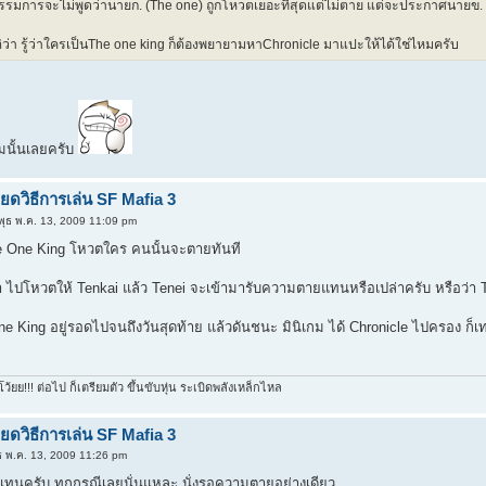
รมการจะไม่พูดว่านายก. (The one) ถูกโหวตเยอะที่สุดแต่ไม่ตาย แต่จะประกาศนายข.
ว่า รู้ว่าใครเป็นThe one king ก็ต้องพยายามหาChronicle มาแปะให้ได้ใช่ไหมครับ
มนั้นเลยครับ
ยดวิธีการเล่น SF Mafia 3
พุธ พ.ค. 13, 2009 11:09 pm
e One King โหวตใคร คนนั้นจะตายทันที
่า ไปโหวตให้ Tenkai แล้ว Tenei จะเข้ามารับความตายแทนหรือเปล่าครับ หรือว่า
ne King อยู่รอดไปจนถึงวันสุดท้าย แล้วดันชนะ มินิเกม ได้ Chronicle ไปครอง ก็เท
โว้ยย!!! ต่อไป ก็เตรียมตัว ขึ้นขับหุ่น ระเบิดพลังเหล็กไหล
ยดวิธีการเล่น SF Mafia 3
ธ พ.ค. 13, 2009 11:26 pm
แทนครับ ทุกกรณีเลยนั่นแหละ นั่งรอความตายอย่างเดียว