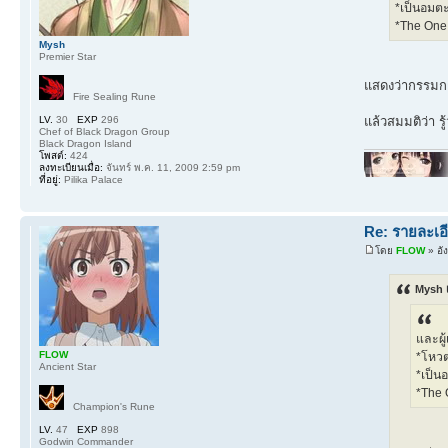
*เป็นอมต
*The One 
Mysh
Premier Star
แสดงว่ากรรมกา
Fire Sealing Rune
LV.
30
EXP
296
แล้วสมมติว่า ร
Chef of Black Dragon Group
Black Dragon Island
โพสต์:
424
ลงทะเบียนเมื่อ:
จันทร์ พ.ค. 11, 2009 2:59 pm
ที่อยู่:
Pilika Palace
Re: รายละเอี
โดย
FLOW
» อั
Mysh 
และผู
FLOW
*โหวต
Ancient Star
*เป็น
*The 
Champion's Rune
LV.
47
EXP
898
Godwin Commander