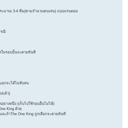
3 คน ประมาณ 3-4 ทีม(ตามจำนวนคนเล่น) แบบแรนดอม
กรณี
วตในรอบนั้นจะตายทันที
องนอกจะได้ไม่สับสน
ปแล้ว)
ย่างหนึ่ง (เก็บไปใช้รอบอื่นไม่ได้)
 One King ด้วย
ไร และถ้าThe One King ถูกเลือกจะตายทันที