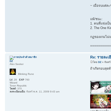
~ เมื่อจบแต่
แพ้/ชนะ:
1. คนที่แข่งเป็
2. The One King
กฏของเกมไม่แน
==========
Re: รายละเอี
DZ
โดย
DZ
» จันทร์
Alev Seeker
ถ้าเกิดรอบสุด
Blinking Rune
LV.
28
EXP
760
Wizard
Toran Republic
โพสต์:
370
ลงทะเบียนเมื่อ:
จันทร์ พ.ค. 11, 2009 9:43 am