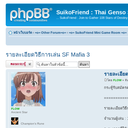
SuikoFriend : Thai Genso
... SuikoFriend : Join to Gather 108 Stars of Destiny 
หน้าเว็บบอร์ด
‹
=o= Other Forum=o=
‹
=o= SuikoFriend Mini Game Room =o=
รายละเอียดวิธีการเล่น SF Mafia 3
ตอบกระทู้
รายละเอียด
โดย
FLOW
» จั
กระทู้รับสมัค
==========
รายละเอียดวิธี
FLOW
Ancient Star
จำนวนผู้เล่น :
Champion's Rune