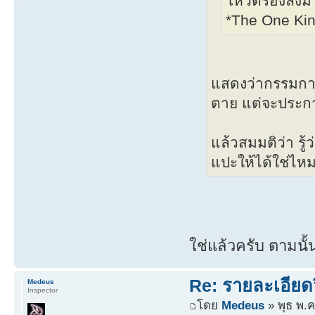
โหวตรองลงม
*The One Kin
แสดงว่ากรรมการ
ตาย แต่จะประกา
แล้วสมมติว่า รู
แปะให้ได้ใช่ไห
ใช่แล้วครับ ตามนั
Re: รายละเอียดว
Medeus
Inspector
โดย
Medeus
» พุธ พ.ค