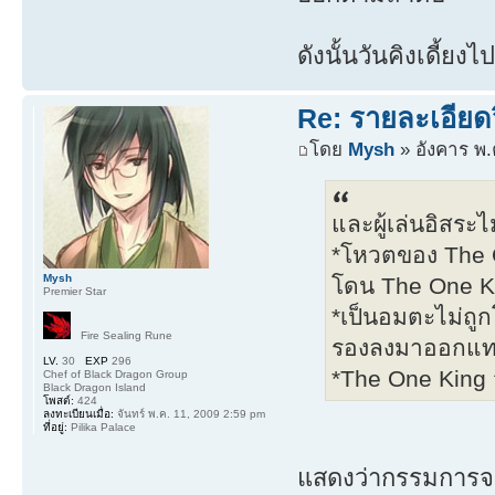
ดังนั้นวันคิงเดี้ย
Re: รายละเอียดว
โดย
Mysh
» อังคาร พ.
และผู้เล่นอิสระ
*โหวตของ The On
Mysh
โดน The One K
Premier Star
*เป็นอมตะไม่ถ
Fire Sealing Rune
รองลงมาออกแท
LV.
30
EXP
296
*The One King จ
Chef of Black Dragon Group
Black Dragon Island
โพสต์:
424
ลงทะเบียนเมื่อ:
จันทร์ พ.ค. 11, 2009 2:59 pm
ที่อยู่:
Pilika Palace
แสดงว่ากรรมการจะไ