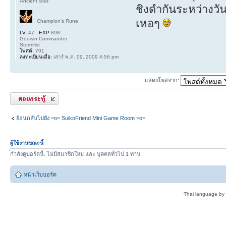
Ancient Star
ชิงดำกันระหว่างวันค
เหอๆ
Champion's Rune
LV.
47
EXP
898
Godwin Commander
Stormfist
โพสต์:
701
ลงทะเบียนเมื่อ:
เสาร์ พ.ค. 09, 2009 4:56 pm
แสดงโพสจาก:
ตอบกระทู้
ย้อนกลับไปยัง =o= SuikoFriend Mini Game Room =o=
ผู้ใช้งานขณะนี้
่กำลังดูบอร์ดนี้: ไม่มีสมาชิกใหม่ และ บุคคลทั่วไป 1 ท่าน
หน้าเว็บบอร์ด
Thai language by