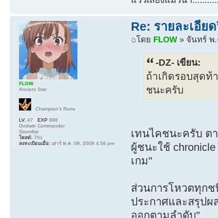
Re: รายละเอียดว
โดย
FLOW
» จันทร์ พ
-DZ- เขียน:
ถ้าเกิดรอบสุดท
FLOW
ชนะครับ
Ancient Star
Champion's Rune
LV.
47
EXP
898
Godwin Commander
เทนไคชนะครับ ตามล
Stormfist
โพสต์:
701
ลงทะเบียนเมื่อ:
เสาร์ พ.ค. 09, 2009 4:56 pm
ผู้ชนะใช้ chronic
เกม"
ส่วนการโหวตทุกชน
ประกาศและสรุปผลว
ออกตามลำดับ"