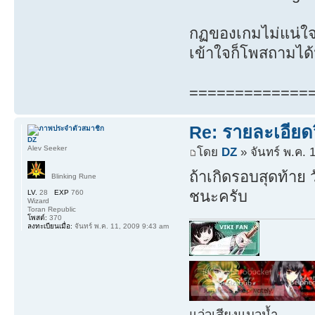
กฏของเกมไม่แน่ใจม
เข้าใจก็โพสถามได
=============
Re: รายละเอียดว
DZ
Alev Seeker
โดย
DZ
» จันทร์ พ.ค. 
ถ้าเกิดรอบสุดท้าย
Blinking Rune
ชนะครับ
LV.
28
EXP
760
Wizard
Toran Republic
โพสต์:
370
ลงทะเบียนเมื่อ:
จันทร์ พ.ค. 11, 2009 9:43 am
แว่วเสียงแมวน้ำ.........