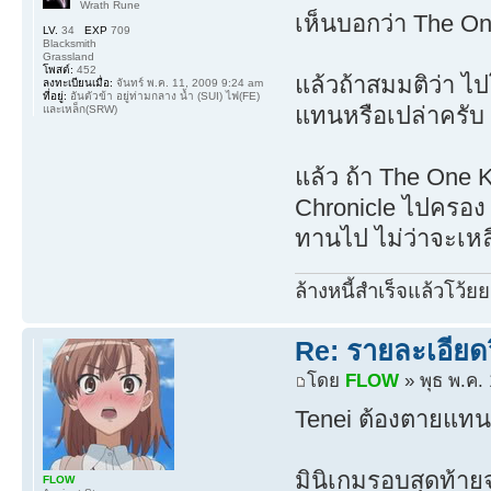
Wrath Rune
เห็นบอกว่า The O
LV.
34
EXP
709
Blacksmith
Grassland
โพสต์:
452
แล้วถ้าสมมติว่า ไ
ลงทะเบียนเมื่อ:
จันทร์ พ.ค. 11, 2009 9:24 am
ที่อยู่:
อันตัวข้า อยู่ท่ามกลาง น้ำ (SUI) ไฟ(FE)
แทนหรือเปล่าครับ 
และเหล็ก(SRW)
แล้ว ถ้า The One K
Chronicle ไปครอง ก
ทานไป ไม่ว่าจะเหล
ล้างหนี้สำเร็จแล้วโว้ยย
Re: รายละเอียดว
โดย
FLOW
» พุธ พ.ค.
Tenei ต้องตายแทน
มินิเกมรอบสุดท้ายจ
FLOW