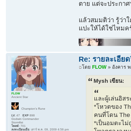
ตาย แต่จะประกาศน
แล้วสมมติว่า รู้ว
แปะให้ได้ใช่ไหมคร
Re: รายละเอียดว
โดย
FLOW
» อังคาร พ
Mysh เขียน:
FLOW
และผู้เล่นอิส
Ancient Star
*โหวตของ The 
Champion's Rune
คนที่โดน The
LV.
47
EXP
898
Godwin Commander
*เป็นอมตะไม่
Stormfist
โพสต์:
701
ลงทะเบียนเมื่อ:
เสาร์ พ.ค. 09, 2009 4:56 pm