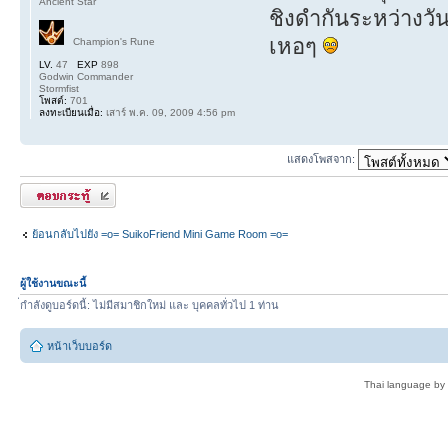
Ancient Star
ชิงดำกันระหว่างวันค
เหอๆ
Champion's Rune
LV.
47
EXP
898
Godwin Commander
Stormfist
โพสต์:
701
ลงทะเบียนเมื่อ:
เสาร์ พ.ค. 09, 2009 4:56 pm
แสดงโพสจาก:
ตอบกระทู้
ย้อนกลับไปยัง =o= SuikoFriend Mini Game Room =o=
ผู้ใช้งานขณะนี้
่กำลังดูบอร์ดนี้: ไม่มีสมาชิกใหม่ และ บุคคลทั่วไป 1 ท่าน
หน้าเว็บบอร์ด
Thai language by