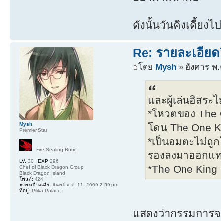
ดังนั้นวันคิงเดี้ย
Re: รายละเอียดว
โดย
Mysh
» อังคาร พ.
และผู้เล่นอิสระ
*โหวตของ The On
Mysh
โดน The One K
Premier Star
*เป็นอมตะไม่ถ
Fire Sealing Rune
รองลงมาออกแท
LV.
30
EXP
296
*The One King จ
Chef of Black Dragon Group
Black Dragon Island
โพสต์:
424
ลงทะเบียนเมื่อ:
จันทร์ พ.ค. 11, 2009 2:59 pm
ที่อยู่:
Pilika Palace
แสดงว่ากรรมการจะไ