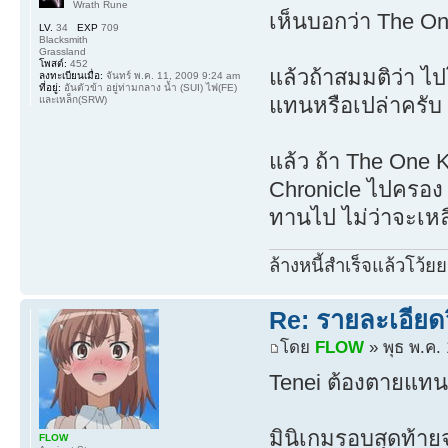
Wrath Rune
เห็นบอกว่า The O
LV.
34
EXP
709
Blacksmith
Grassland
โพสต์:
452
แล้วถ้าสมมติว่า ไ
ลงทะเบียนเมื่อ:
จันทร์ พ.ค. 11, 2009 9:24 am
ที่อยู่:
อันตัวข้า อยู่ท่ามกลาง น้ำ (SUI) ไฟ(FE)
แทนหรือเปล่าครับ 
และเหล็ก(SRW)
แล้ว ถ้า The One K
Chronicle ไปครอง ก
ทานไป ไม่ว่าจะเหล
ล้างหนี้สำเร็จแล้วโว้ยย
Re: รายละเอียดว
โดย
FLOW
» พุธ พ.ค.
Tenei ต้องตายแทน
มินิเกมรอบสุดท้ายจ
FLOW