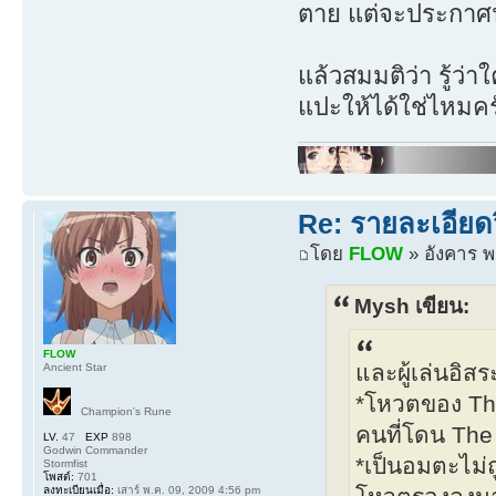
ตาย แต่จะประกาศน
แล้วสมมติว่า รู้ว
แปะให้ได้ใช่ไหมคร
Re: รายละเอียดว
โดย
FLOW
» อังคาร พ
Mysh เขียน:
FLOW
และผู้เล่นอิส
Ancient Star
*โหวตของ The 
Champion's Rune
คนที่โดน The
LV.
47
EXP
898
Godwin Commander
*เป็นอมตะไม่
Stormfist
โพสต์:
701
ลงทะเบียนเมื่อ:
เสาร์ พ.ค. 09, 2009 4:56 pm