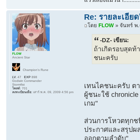
Re: รายละเอียดว
โดย
FLOW
» จันทร์ พ
-DZ- เขียน:
ถ้าเกิดรอบสุดท
FLOW
ชนะครับ
Ancient Star
Champion's Rune
LV.
47
EXP
898
Godwin Commander
เทนไคชนะครับ ตามล
Stormfist
โพสต์:
701
ลงทะเบียนเมื่อ:
เสาร์ พ.ค. 09, 2009 4:56 pm
ผู้ชนะใช้ chronic
เกม"
ส่วนการโหวตทุกชน
ประกาศและสรุปผลว
ออกตามลำดับ"