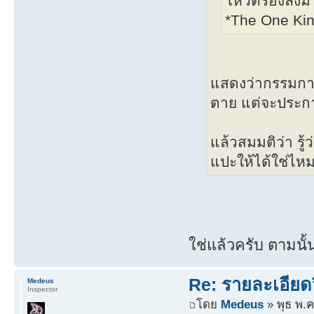
โหวตรองลงม
*The One Kin
แสดงว่ากรรมการ
ตาย แต่จะประกา
แล้วสมมติว่า รู
แปะให้ได้ใช่ไห
ใช่แล้วครับ ตามนั
Re: รายละเอียดว
Medeus
Inspector
โดย
Medeus
» พุธ พ.ค