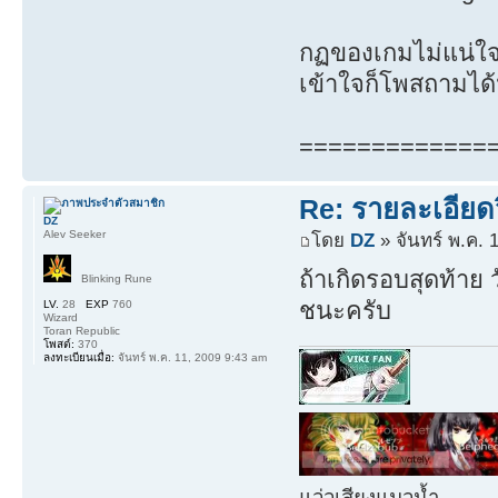
กฏของเกมไม่แน่ใจม
เข้าใจก็โพสถามได
=============
Re: รายละเอียดว
DZ
Alev Seeker
โดย
DZ
» จันทร์ พ.ค. 
ถ้าเกิดรอบสุดท้าย
Blinking Rune
ชนะครับ
LV.
28
EXP
760
Wizard
Toran Republic
โพสต์:
370
ลงทะเบียนเมื่อ:
จันทร์ พ.ค. 11, 2009 9:43 am
แว่วเสียงแมวน้ำ.........