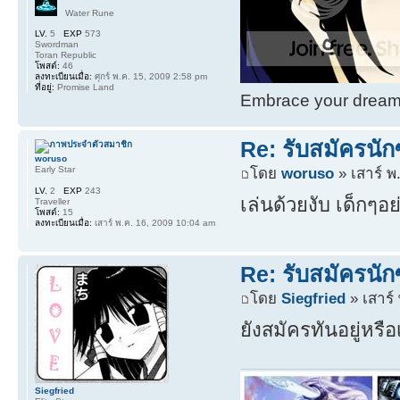
Water Rune
LV.
5
EXP
573
Swordman
Toran Republic
โพสต์:
46
ลงทะเบียนเมื่อ:
ศุกร์ พ.ค. 15, 2009 2:58 pm
ที่อยู่:
Promise Land
Embrace your dream. 
Re: รับสมัครนักซ
woruso
Early Star
โดย
woruso
» เสาร์ พ
LV.
2
EXP
243
เล่นด้วยงับ เด็กๆ
Traveller
โพสต์:
15
ลงทะเบียนเมื่อ:
เสาร์ พ.ค. 16, 2009 10:04 am
Re: รับสมัครนักซ
โดย
Siegfried
» เสาร์
ยังสมัครทันอยู่หรื
Siegfried