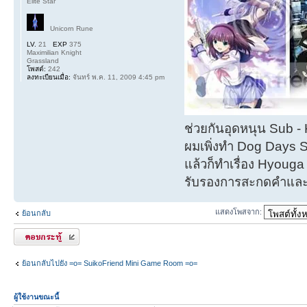
Elite Star
Unicorn Rune
LV.
21
EXP
375
Maximilian Knight
Grassland
โพสต์:
242
ลงทะเบียนเมื่อ:
จันทร์ พ.ค. 11, 2009 4:45 pm
ช่วยกันอุดหนุน Sub 
ผมเพิ่งทำ Dog Days 
แล้วก็ทำเรื่อง Hyouga อ
รับรองการสะกดคำแล
แสดงโพสจาก:
ย้อนกลับ
ตอบกระทู้
ย้อนกลับไปยัง =o= SuikoFriend Mini Game Room =o=
ผู้ใช้งานขณะนี้