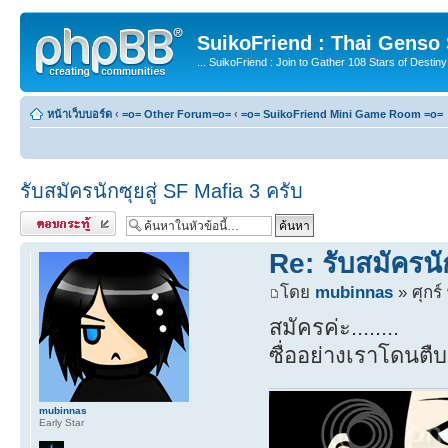
SuikoFriend : Thai Genso
... SuikoFriend : Join to Gather 108 Stars of Destiny 
หน้าเว็บบอร์ด
‹
=o= Other Forum=o=
‹
=o= SuikoFriend Mini Game Room =o=
รับสมัครนักซุยสู่ SF Mafia 3 ครับ
ตอบกระทู้
Re: รับสมัครนั
โดย
mubinnas
» ศุกร์
สมัครค่ะ........
ซื่ออย่างเราโดนตืบ
mubinnas
Early Star