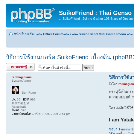
SuikoFriend : Thai Genso
... SuikoFriend : Join to Gather 108 Stars of Destiny 
หน้าเว็บบอร์ด
‹
=o= Other Forum=o=
‹
=o= SuikoFriend Mini Game Room =o=
วิธีการใช้งานบอร์ด SuikoFriend เบื้องต้น (phpBB
ตอบกระทู้
วิธีการใช้
redmagicians
System Admin
โดย
redmagici
กระทู้นี้เป็นก
Sun Rune
ความสปอยล์ รว
LV.
99
EXP
999
真実の盗む者
Rätselhaft
ใครสงสัยวิธีใช
โพสต์:
390
ลงทะเบียนเมื่อ:
เสาร์ พ.ค. 09, 2009 3:54 pm
I am Yatak
ข้อมูล Timeline 
วิธีชวนเพื่อน Gen