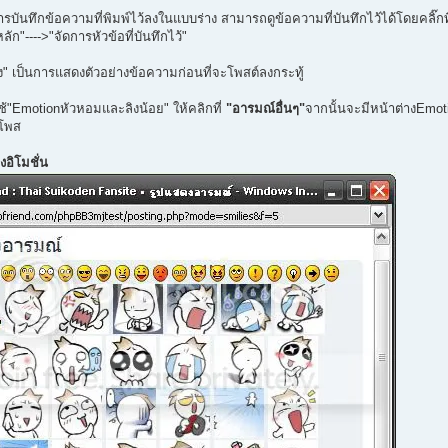
การบันทึกข้อความที่พิมพ์ไว้ลงในแบบร่าง สามารถดูข้อความที่บันทึกไว้ได้โดยคลิ๊กที
ก"---->"จัดการหัวข้อที่บันทึกไว้"
ง" เป็นการแสดงตัวอย่างข้อความก่อนที่จะโพสต์ลงกระทู้
ช้"Emotionหัวหอมและลิงน้อย" ให้คลิกที่
"อารมณ์อื่นๆ"
จากนั้นจะมีหน้าต่างEmotio
รโพส
งอิโมชั่น