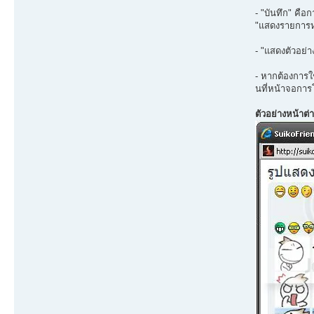
- "บันทึก" คือ
"แสดงรายการหลั
- "แสดงตัวอย่า
- หากต้องการใ
นที่หน้าจอกา
ตัวอย่างหน้าต่า