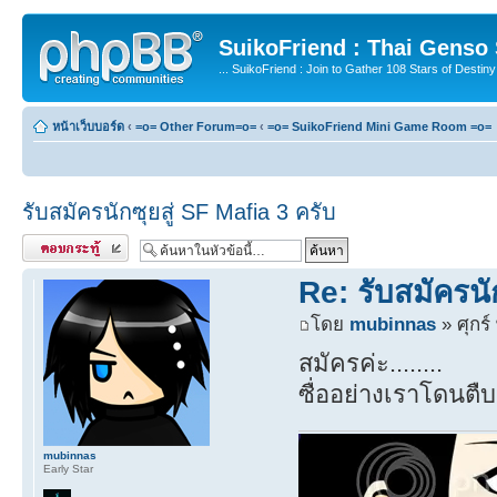
SuikoFriend : Thai Genso
... SuikoFriend : Join to Gather 108 Stars of Destiny 
หน้าเว็บบอร์ด
‹
=o= Other Forum=o=
‹
=o= SuikoFriend Mini Game Room =o=
รับสมัครนักซุยสู่ SF Mafia 3 ครับ
ตอบกระทู้
Re: รับสมัครนั
โดย
mubinnas
» ศุกร์
สมัครค่ะ........
ซื่ออย่างเราโดนตืบ
mubinnas
Early Star