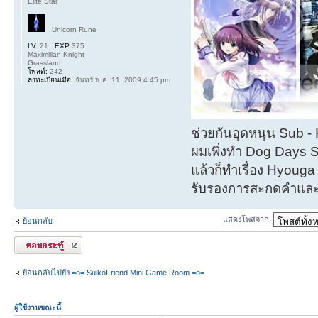
Elite Star
Unicorn Rune
LV.
21
EXP
375
Maximilian Knight
Grassland
โพสต์:
242
ลงทะเบียนเมื่อ:
จันทร์ พ.ค. 11, 2009 4:45 pm
ช่วยกันอุดหนุน Sub 
ผมเพิ่งทำ Dog Days 
แล้วก็ทำเรื่อง Hyouga อ
รับรองการสะกดคำแล
แสดงโพสจาก:
ย้อนกลับ
ตอบกระทู้
ย้อนกลับไปยัง =o= SuikoFriend Mini Game Room =o=
ผู้ใช้งานขณะนี้