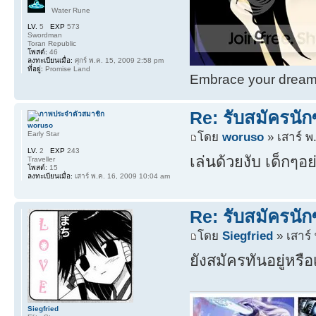
Water Rune
LV.
5
EXP
573
Swordman
Toran Republic
โพสต์:
46
ลงทะเบียนเมื่อ:
ศุกร์ พ.ค. 15, 2009 2:58 pm
ที่อยู่:
Promise Land
Embrace your dream. 
Re: รับสมัครนักซ
woruso
Early Star
โดย
woruso
» เสาร์ พ
LV.
2
EXP
243
เล่นด้วยงับ เด็กๆ
Traveller
โพสต์:
15
ลงทะเบียนเมื่อ:
เสาร์ พ.ค. 16, 2009 10:04 am
Re: รับสมัครนักซ
โดย
Siegfried
» เสาร์
ยังสมัครทันอยู่หรื
Siegfried