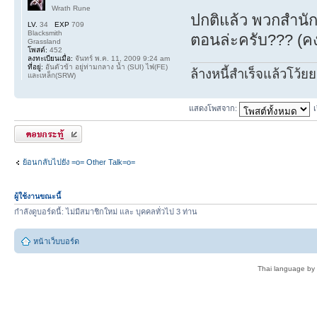
Wrath Rune
ปกติแล้ว พวกสำนักพิ
LV.
34
EXP
709
Blacksmith
ตอนล่ะครับ??? (คงต้
Grassland
โพสต์:
452
ลงทะเบียนเมื่อ:
จันทร์ พ.ค. 11, 2009 9:24 am
ที่อยู่:
อันตัวข้า อยู่ท่ามกลาง น้ำ (SUI) ไฟ(FE)
ล้างหนี้สำเร็จแล้วโว้ยย
และเหล็ก(SRW)
แสดงโพสจาก:
ตอบกระทู้
ย้อนกลับไปยัง =o= Other Talk=o=
ผู้ใช้งานขณะนี้
กำลังดูบอร์ดนี้: ไม่มีสมาชิกใหม่ และ บุคคลทั่วไป 3 ท่าน
หน้าเว็บบอร์ด
Thai language by