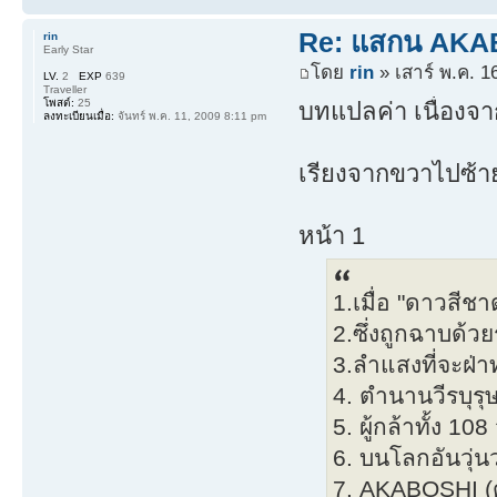
Re: แสกน AKABO
rin
Early Star
โดย
rin
» เสาร์ พ.ค. 1
LV.
2
EXP
639
Traveller
โพสต์:
25
บทแปลค่า เนื่องจ
ลงทะเบียนเมื่อ:
จันทร์ พ.ค. 11, 2009 8:11 pm
เรียงจากขวาไปซ้
หน้า 1
1.เมื่อ "ดาวสีช
2.ซึ่งถูกฉาบด้ว
3.ลำแสงที่จะฝ่
4. ตำนานวีรบุรุษอ
5. ผู้กล้าทั้ง 1
6. บนโลกอันวุ่นวา
7. AKABOSHI (ด