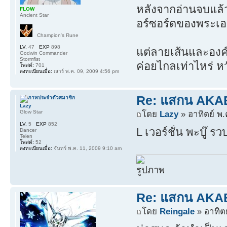
หลังจากอ่านจบแล้ว(
FLOW
Ancient Star
อร์ซอร์ดของพระเอก
Champion's Rune
LV.
47
EXP
898
แต่ลายเส้นและองค
Godwin Commander
Stormfist
ค่อยไกลเท่าไหร่ ห
โพสต์:
701
ลงทะเบียนเมื่อ:
เสาร์ พ.ค. 09, 2009 4:56 pm
Re: แสกน AKABO
Lazy
Glow Star
โดย
Lazy
» อาทิตย์ พ.
LV.
5
EXP
852
L เวอร์ชั่น พะบู๊ ร
Dancer
Teien
โพสต์:
52
ลงทะเบียนเมื่อ:
จันทร์ พ.ค. 11, 2009 9:10 am
Re: แสกน AKABO
โดย
Reingale
» อาทิตย