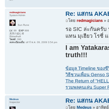
Re: แสกน AKABO
redmagicians
System Admin
โดย
redmagicians
» อ
Sun Rune
รอ SIC ล่ะกันครับ น
LV.
99
EXP
999
真実の盗む者
แทน มุเฮียว โรชี่ แล
Rätselhaft
โพสต์:
390
ลงทะเบียนเมื่อ:
เสาร์ พ.ค. 09, 2009 3:54 pm
I am Yatakara
truth!!!
ข้อมูล Timeline ของซ
วิธีชวนเพื่อน Genso Su
The Return of "HEL
รวมพลคนเล่น Super 
Re: แสกน AKABO
Medeus
Inspector
โดย
Medeus
» อาทิตย์