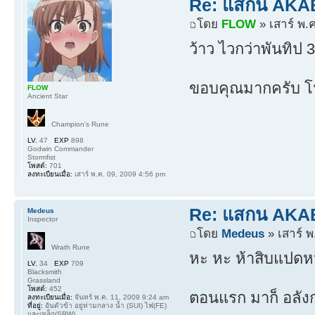
Re: แสกน AKABO
โดย
FLOW
» เสาร์ พ.
ว้าว ไวกว่าพันทิป
ขอบคุณมากครับ 
FLOW
Ancient Star
Champion's Rune
LV.
47
EXP
898
Godwin Commander
Stormfist
โพสต์:
701
ลงทะเบียนเมื่อ:
เสาร์ พ.ค. 09, 2009 4:56 pm
Re: แสกน AKABO
Medeus
Inspector
โดย
Medeus
» เสาร์ พ
Wrath Rune
หะ หะ ห้าสิบแปดหน
LV.
34
EXP
709
Blacksmith
Grassland
โพสต์:
452
ตอนแรก มาก็ อลังก
ลงทะเบียนเมื่อ:
จันทร์ พ.ค. 11, 2009 9:24 am
ที่อยู่:
อันตัวข้า อยู่ท่ามกลาง น้ำ (SUI) ไฟ(FE)
และเหล็ก(SRW)