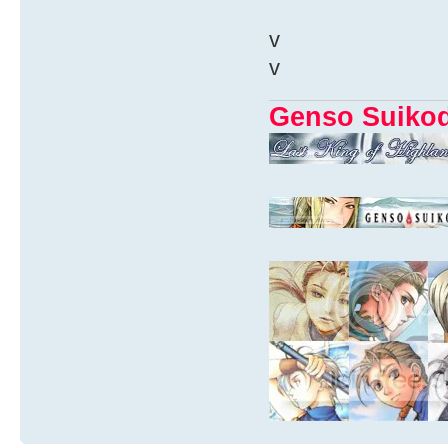
v
v
Genso Suiko