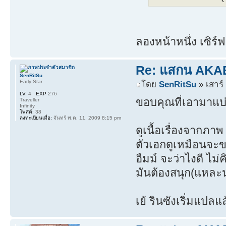
ลองหน้าหนึ่ง เซิร์ฟ
Re: แสกน AKABO
SenRitSu
Early Star
โดย
SenRitSu
» เสาร์
LV.
4
EXP
276
ขอบคุณที่เอามาแบ่
Traveller
Infinity
โพสต์:
38
ลงทะเบียนเมื่อ:
จันทร์ พ.ค. 11, 2009 8:15 pm
ดูเนื้อเรื่องจากภาพ
ตัวเอกดูเหมือนจะข
อืมม์ จะว่าไงดี ไม่
มันต้องสนุก(แหละน
เย้ รินซังเริ่มแปล