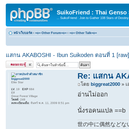
SuikoFriend : Thai Genso
... SuikoFriend : Join to Gather 108 Stars of Destiny 
หน้าเว็บบอร์ด
‹
=o= Other Forum=o=
‹
=o= Other Talk=o=
แสกน AKABOSHI - Ibun Suikoden ตอนที่ 1 [raw
ตอบกระทู้
Re: แสกน AKA
biggreat2000
Elite Star
โดย
biggreat2000
» เ
LV.
19
EXP
684
อ่านไม่ออก
Elf
Great Forest Village
โพสต์:
248
ลงทะเบียนเมื่อ:
จันทร์ พ.ค. 11, 2009 8:51 pm
นั่งรอคนแปล ==b
世の中に偶然などな