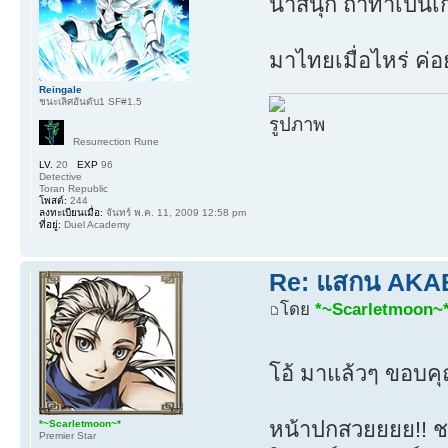
น่าสนุก ถ้าทำเป็น
มาไทยเมื่อไหร่ ค่
Reingale
ชนะเลิศอันดับ1 SF#1.5
Resurrection Rune
LV.
20
EXP
96
Detective
Toran Republic
โพสต์:
244
ลงทะเบียนเมื่อ:
จันทร์ พ.ค. 11, 2009 12:58 pm
ที่อยู่:
Duel Academy
Re: แสกน AKABO
โดย
*~Scarletmoon~
โอ้ มาแล้วๆ ขอบคุ
หน้าปกสวยยยย!! ชอบ
*~Scarletmoon~*
Premier Star