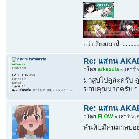
แว่วเสียงแมวน้ำ.........
Re: แสกน AKABO
arksouls
Early Star
โดย
arksouls
» เสาร์ 
LV.
1
EXP
490
มาสูบไปดูล่ะครับ 
Lunas Elf
Lunas
โพสต์:
10
ขอบคุณมากครับ ^
ลงทะเบียนเมื่อ:
เสาร์ พ.ค. 09, 2009 4:53 pm
Re: แสกน AKABO
โดย
FLOW
» เสาร์ พ.
พันทิปมีคนมาสปอย