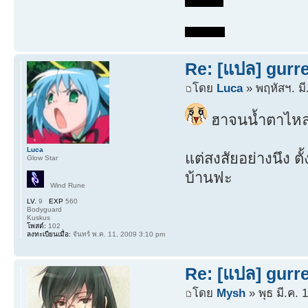
Re: [แปล] gurre
โดย
Luca
» พฤหัสฯ. มี
ฮาจนน้ำตาไห
Luca
แต่สงสัยอย่างนึง ต
Glow Star
บ้านฟะ
Wind Rune
LV.
9
EXP
560
Bodyguard
Kuskus
โพสต์:
102
ลงทะเบียนเมื่อ:
จันทร์ พ.ค. 11, 2009 3:10 pm
Re: [แปล] gurre
โดย
Mysh
» พุธ มี.ค.