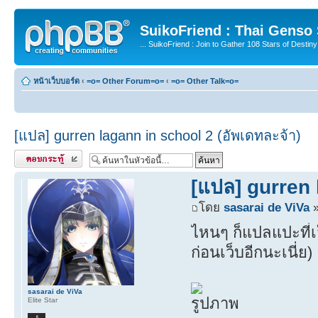
SuikoFriend : Thai Genso
... SuikoFriend : Join to Gather 108 Stars of Destiny 
หน้าเว็บบอร์ด
‹
=o= Other Forum=o=
‹
=o= Other Talk=o=
[แปล] gurren lagann in school 2 (อัพเดทละจ้า)
ตอบกระทู้
[แปล] gurren 
โดย
sasarai de ViVa
»
ไหนๆ ก็แปลแปะที่เว
ก่อนเว็บอีกนะเนี่ย)
sasarai de ViVa
Elite Star