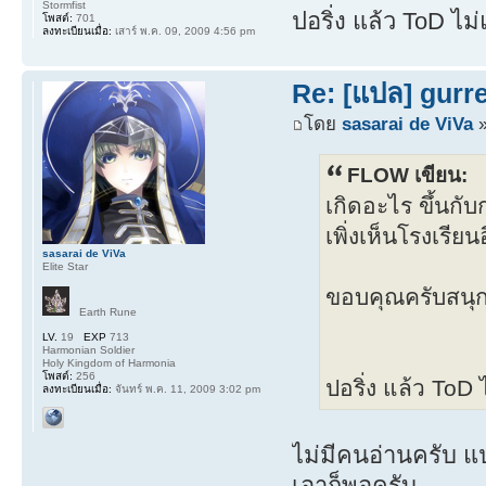
Stormfist
ปอริ่ง แล้ว ToD ไม
โพสต์:
701
ลงทะเบียนเมื่อ:
เสาร์ พ.ค. 09, 2009 4:56 pm
Re: [แปล] gurr
โดย
sasarai de ViVa
»
FLOW เขียน:
เกิดอะไร ขึ้นกั
เพิ่งเห็นโรงเรีย
sasarai de ViVa
Elite Star
ขอบคุณครับสนุก
Earth Rune
LV.
19
EXP
713
Harmonian Soldier
Holy Kingdom of Harmonia
โพสต์:
256
ปอริ่ง แล้ว ToD
ลงทะเบียนเมื่อ:
จันทร์ พ.ค. 11, 2009 3:02 pm
ไม่มีคนอ่านครับ แป
เอาก็พอครับ