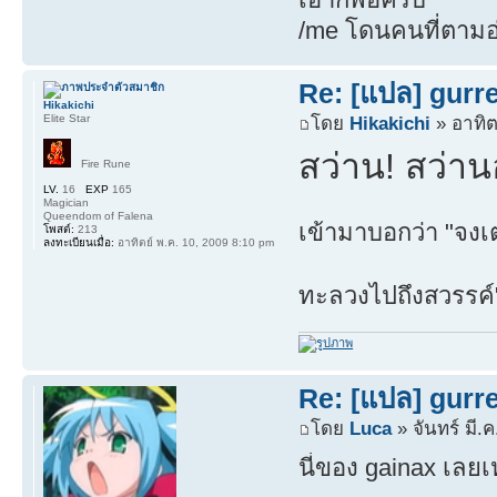
/me โดนคนที่ตามอ่
Re: [แปล] gurr
Hikakichi
Elite Star
โดย
Hikakichi
» อาทิต
สว่าน! สว่านอย
Fire Rune
LV.
16
EXP
165
Magician
Queendom of Falena
เข้ามาบอกว่า "จงเ
โพสต์:
213
ลงทะเบียนเมื่อ:
อาทิตย์ พ.ค. 10, 2009 8:10 pm
ทะลวงไปถึงสวรรค
Re: [แปล] gurr
โดย
Luca
» จันทร์ มี.
นี่ของ gainax เลย