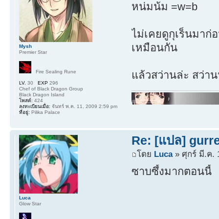
หน่มน้ม =w=b
ไม่เคยดูกุเร็นมาก่อน 
เหมือนกัน
Mysh
Premier Star
แล้วสว่านล่ะ สว่า
Fire Sealing Rune
LV.
30
EXP
296
Chef of Black Dragon Group
Black Dragon Island
โพสต์:
424
ลงทะเบียนเมื่อ:
จันทร์ พ.ค. 11, 2009 2:59 pm
ที่อยู่:
Pilika Palace
Re: [แปล] gurre
โดย
Luca
» ศุกร์ มี.ค
ซาบซึ้งมากตอนนี้
Luca
Glow Star