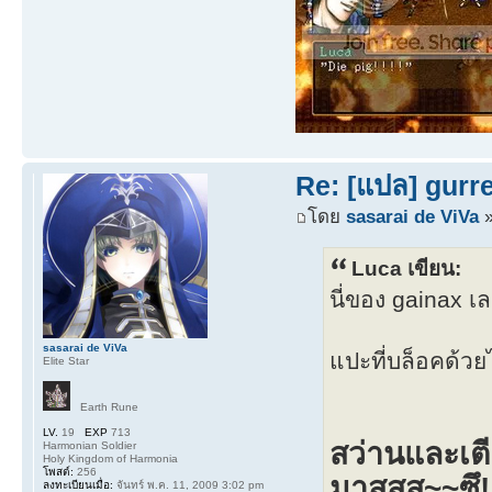
Re: [แปล] gurr
โดย
sasarai de ViVa
»
Luca เขียน:
นี่ของ gainax เ
sasarai de ViVa
แปะที่บล็อคด้วยไ
Elite Star
Earth Rune
LV.
19
EXP
713
สว่านและเตี
Harmonian Soldier
Holy Kingdom of Harmonia
โพสต์:
256
มาสสส~~ซึ!
ลงทะเบียนเมื่อ:
จันทร์ พ.ค. 11, 2009 3:02 pm