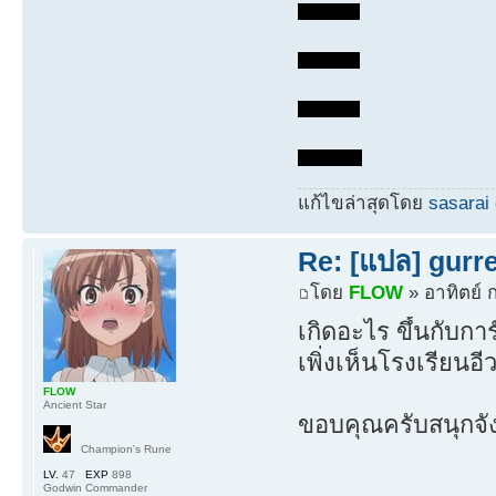
แก้ไขล่าสุดโดย
sasarai
Re: [แปล] gurr
โดย
FLOW
» อาทิตย์ 
เกิดอะไร ขึ้นกับกา
เพิ่งเห็นโรงเรียนอ
FLOW
Ancient Star
ขอบคุณครับสนุกจั
Champion's Rune
LV.
47
EXP
898
Godwin Commander