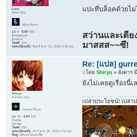
แปะที่บล็อคด้วยไม่
Luca
Glow Star
Wind Rune
LV.
9
EXP
560
สว่านและเตีย
Bodyguard
Kuskus
มาสสส~~ซึ!
โพสต์:
102
ลงทะเบียนเมื่อ:
จันทร์ พ.ค. 11, 2009 3:10 pm
Re: [แปล] gurr
โดย
Shiryu
» อังคาร ม
ยังไม่เคยดูเรื่องนี
Shiryu
Premier Star
เปล่าประโยชน์! เปล่า
Crazed Rune
LV.
36
EXP
247
Duelist
Na-Nal
โพสต์:
559
ลงทะเบียนเมื่อ:
เสาร์ พ.ค. 09, 2009 4:52 pm
ที่อยู่:
มิติแห่งโล่และเป็ด