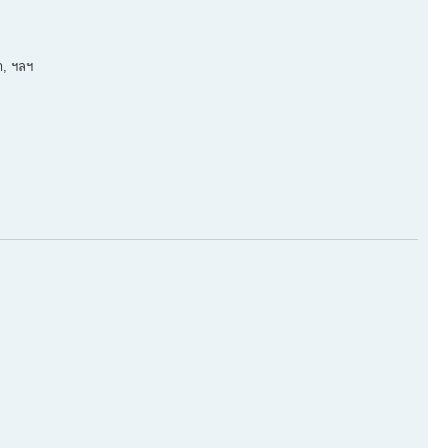
ำ, ฯลฯ