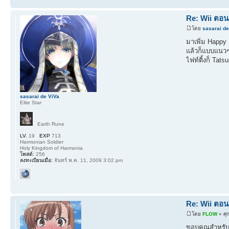
Re: Wii ตอน
โดย
sasarai de
มาเพิ่ม Happy
แล้วก็แบบแนว
ไฟท์ติ้งก็ Ta
sasarai de ViVa
Elite Star
Earth Rune
LV.
19
EXP
713
Harmonian Soldier
Holy Kingdom of Harmonia
โพสต์:
256
ลงทะเบียนเมื่อ:
จันทร์ พ.ค. 11, 2009 3:02 pm
Re: Wii ตอน
โดย
FLOW
» ศุ
ขอบคุณสำหรั