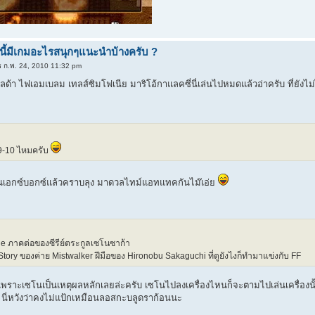
นี้มีเกมอะไรสนุกๆแนะนำบ้างครับ ?
ธ ก.พ. 24, 2010 11:32 pm
ด้า ไฟเอมเบลม เทลส์ซิมโฟเนีย มาริโอ้กาแลคซี่นี่เล่นไปหมดแล้วอ่าครับ ที่ยังไม่
9-10 ไหมครับ
เอกซ์บอกซ์แล้วคราบลุง มาดวลไทม์แอทแทคกันไม๊เอ่ย
e ภาคต่อของซีรีย์ตระกูลเซโนซาก้า
Story ของค่าย Mistwalker ฝีมือของ Hironobu Sakaguchi ที่ดูยังไงก็ทำมาแข่งกับ FF
อก็เพราะเซโนเป็นเหตุผลหลักเลยล่ะครับ เซโนไปลงเครื่องไหนก็จะตามไปเล่นเครื่องนั
y นี่หวังว่าคงไม่แป้กเหมือนลอสกะบลูดราก้อนนะ