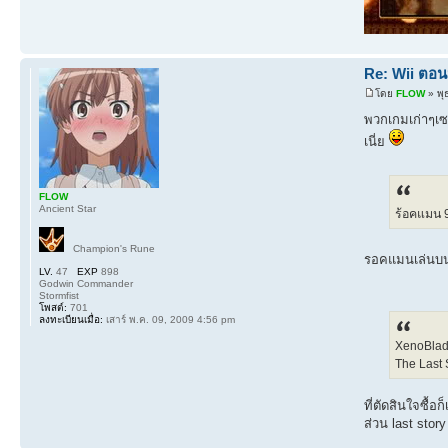
Re: Wii ตอน
โดย
FLOW
» พุ
พวกเกมเก่าๆเซล
เนี่ย
FLOW
Ancient Star
ร้อคแมน 
Champion's Rune
รอคแมนเล่นบน
LV.
47
EXP
898
Godwin Commander
Stormfist
โพสต์:
701
ลงทะเบียนเมื่อ:
เสาร์ พ.ค. 09, 2009 4:56 pm
XenoBlad
The Last 
ที่ตัดสินใจซื้
ส่วน last stor