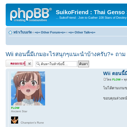
SuikoFriend : Thai Genso
... SuikoFriend : Join to Gather 108 Stars of Destiny 
หน้าเว็บบอร์ด
‹
=o= Other Forum=o=
‹
=o= Other Talk=o=
Wii ตอนนี้มีเกมอะไรสนุกๆแนะนำบ้างครับ?+ ถาม
ตอบกระทู้
Wii ตอนนี
โดย
FLOW
» พุ
ไม่ได้ตามเกมข
ขอบคุณล่วงหน้
FLOW
Ancient Star
Champion's Rune