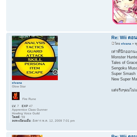
Re: Wii ตอน
โดย
elvana
» พ
เท่าที่นึกออกน
Monster Hunte
Tales of Grac
Sengoku Muso
Super Smash 
New Super Mar
elvana
Glow Star
แต่จริงๆผมไม่
Fire Rune
LV.
7
EXP
47
Apprentice Class Gunner
Howling Voice Guild
โพสต์:
59
ลงทะเบียนเมื่อ:
อังคาร พ.ค. 12, 2009 7:01 pm
Re: Wii ตอน