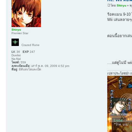
โดย
Shiryu
» พุ
ร้อคแมน 9-10
Wii เล่นหลายๆค
Shiryu
Premier Star
ตอนนี้อยากเล่
Crazed Rune
LV.
36
EXP
247
Duelist
Na-Nal
....แต่ตูไม่มี wi
โพสต์:
559
ลงทะเบียนเมื่อ:
เสาร์ พ.ค. 09, 2009 4:52 pm
ที่อยู่:
มิติแห่งโล่และเป็ด
เปล่าประโยชน์! เ