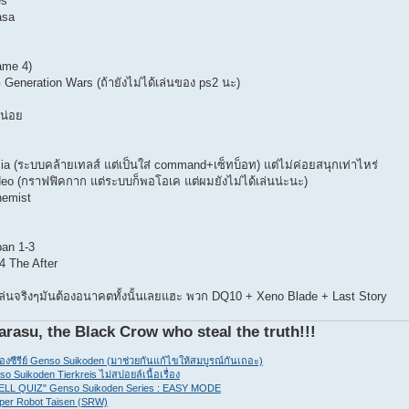
es
asa
ame 4)
eneration Wars (ถ้ายังไม่ได้เล่นของ ps2 นะ)
น่อย
ia (ระบบคล้ายเทลส์ แต่เป็นใส่ command+เซ็ทบ็อท) แต่ไม่ค่อยสนุกเท่าไหร่
eo (กราฟฟิคกาก แต่ระบบก็พอโอเค แต่ผมยังไม่ได้เล่นน่ะนะ)
hemist
an 1-3
4 The After
ล่นจริงๆมันต้องอนาคตทั้งนั้นเลยแฮะ พวก DQ10 + Xeno Blade + Last Story
arasu, the Black Crow who steal the truth!!!
ของซีรีย์ Genso Suikoden (มาช่วยกันแก้ไขให้สมบูรณ์กันเถอะ)
so Suikoden Tierkreis ไม่สปอยล์เนื้อเรื่อง
HELL QUIZ" Genso Suikoden Series : EASY MODE
per Robot Taisen (SRW)