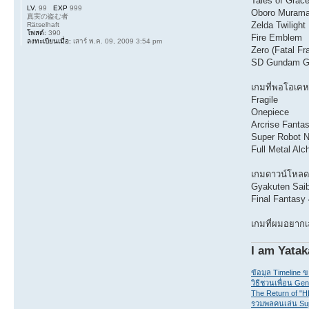
Tales of Grac
LV.
99
EXP
999
Oboro Muram
真実の盗む者
Zelda Twilight
Rätselhaft
โพสต์:
390
Fire Emblem
ลงทะเบียนเมื่อ:
เสาร์ พ.ค. 09, 2009 3:54 pm
Zero (Fatal Fr
SD Gundam G G
เกมที่พอโอเคห
Fragile
Onepiece
Arcrise Fantas
Super Robot N
Full Metal Alc
เกมดาวน์โหลด
Gyakuten Saib
Final Fantasy 
เกมที่ผมอยากเ
I am Yatak
ข้อมูล Timeline 
วิธีชวนเพื่อน Gen
The Return of "
รวมพลคนเล่น Su