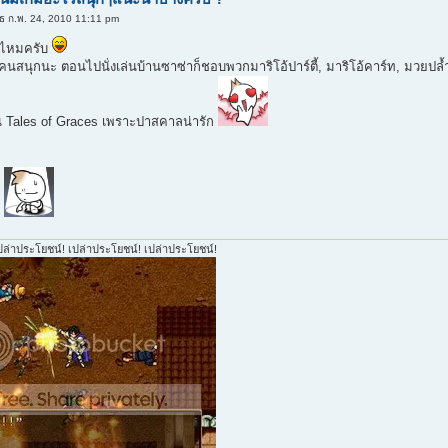
ธ ก.พ. 24, 2010 11:11 pm
 ไหมครับ
นสนุกนะ ตอนไปนั่งเล่นบ้านซาซ่าก็ชอบพวกมาริโอ้ปาร์ตี้, มาริโอ้คาร์ท, มวยปล้
น Tales of Graces เพราะปาสคาลน่ารัก
i
ปล่าประโยชน์! เปล่าประโยชน์! เปล่าประโยชน์!