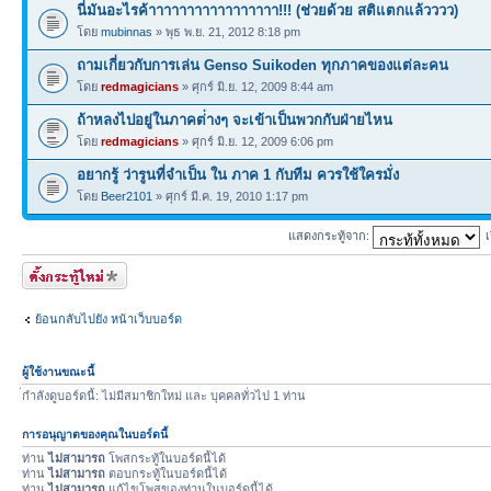
นี่มันอะไรค้าาาาาาาาาาาาาาาาา!!! (ช่วยด้วย สติแตกแล้วววว)
โดย
mubinnas
» พุธ พ.ย. 21, 2012 8:18 pm
ถามเกี่ยวกับการเล่น Genso Suikoden ทุกภาคของแต่ละคน
โดย
redmagicians
» ศุกร์ มิ.ย. 12, 2009 8:44 am
ถ้าหลงไปอยู่ในภาคต่่างๆ จะเข้าเป็นพวกกับฝ่ายไหน
โดย
redmagicians
» ศุกร์ มิ.ย. 12, 2009 6:06 pm
อยากรู้ ว่ารูนที่จำเป็น ใน ภาค 1 กับทีม ควรใช้ใครมั่ง
โดย
Beer2101
» ศุกร์ มี.ค. 19, 2010 1:17 pm
แสดงกระทู้จาก:
เ
ตั้งกระทู้ใหม่
ย้อนกลับไปยัง หน้าเว็บบอร์ด
ผู้ใช้งานขณะนี้
่กำลังดูบอร์ดนี้: ไม่มีสมาชิกใหม่ และ บุคคลทั่วไป 1 ท่าน
การอนุญาตของคุณในบอร์ดนี้
ท่าน
ไม่สามารถ
โพสกระทู้ในบอร์ดนี้ได้
ท่าน
ไม่สามารถ
ตอบกระทู้ในบอร์ดนี้ได้
ท่าน
ไม่สามารถ
แก้ไขโพสของท่านในบอร์ดนี้ได้