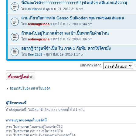
นี่มันอะไรค้าาาาาาาาาาาาาาาาา!!! (ช่วยด้วย สติแตกแล้วววว)
โดย
mubinnas
» พุธ พ.ย. 21, 2012 8:18 pm
ถามเกี่ยวกับการเล่น Genso Suikoden ทุกภาคของแต่ละคน
โดย
redmagicians
» ศุกร์ มิ.ย. 12, 2009 8:44 am
ถ้าหลงไปอยู่ในภาคต่่างๆ จะเข้าเป็นพวกกับฝ่ายไหน
โดย
redmagicians
» ศุกร์ มิ.ย. 12, 2009 6:06 pm
อยากรู้ ว่ารูนที่จำเป็น ใน ภาค 1 กับทีม ควรใช้ใครมั่ง
โดย
Beer2101
» ศุกร์ มี.ค. 19, 2010 1:17 pm
แสดงกระทู้จาก:
เ
ตั้งกระทู้ใหม่
ย้อนกลับไปยัง หน้าเว็บบอร์ด
ผู้ใช้งานขณะนี้
่กำลังดูบอร์ดนี้: ไม่มีสมาชิกใหม่ และ บุคคลทั่วไป 1 ท่าน
การอนุญาตของคุณในบอร์ดนี้
ท่าน
ไม่สามารถ
โพสกระทู้ในบอร์ดนี้ได้
ท่าน
ไม่สามารถ
ตอบกระทู้ในบอร์ดนี้ได้
ท่าน
ไม่สามารถ
แก้ไขโพสของท่านในบอร์ดนี้ได้