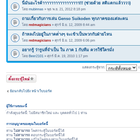
นี่มันอะไรค้าาาาาาาาาาาาาาาาา!!! (ช่วยด้วย สติแตกแล้วววว)
โดย
mubinnas
» พุธ พ.ย. 21, 2012 8:18 pm
ถามเกี่ยวกับการเล่น Genso Suikoden ทุกภาคของแต่ละคน
โดย
redmagicians
» ศุกร์ มิ.ย. 12, 2009 8:44 am
ถ้าหลงไปอยู่ในภาคต่่างๆ จะเข้าเป็นพวกกับฝ่ายไหน
โดย
redmagicians
» ศุกร์ มิ.ย. 12, 2009 6:06 pm
อยากรู้ ว่ารูนที่จำเป็น ใน ภาค 1 กับทีม ควรใช้ใครมั่ง
โดย
Beer2101
» ศุกร์ มี.ค. 19, 2010 1:17 pm
แสดงกระทู้จาก:
เ
ตั้งกระทู้ใหม่
ย้อนกลับไปยัง หน้าเว็บบอร์ด
ผู้ใช้งานขณะนี้
่กำลังดูบอร์ดนี้: ไม่มีสมาชิกใหม่ และ บุคคลทั่วไป 1 ท่าน
การอนุญาตของคุณในบอร์ดนี้
ท่าน
ไม่สามารถ
โพสกระทู้ในบอร์ดนี้ได้
ท่าน
ไม่สามารถ
ตอบกระทู้ในบอร์ดนี้ได้
ท่าน
ไม่สามารถ
แก้ไขโพสของท่านในบอร์ดนี้ได้