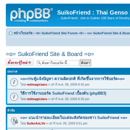
SuikoFriend : Thai Genso
... SuikoFriend : Join to Gather 108 Stars of Destiny 
หน้าเว็บบอร์ด
‹
=0= SuikoFriend Site Forum =0=
‹
=o= SuikoFriend Site & Boa
=o= SuikoFriend Site & Board =o=
ตั้งกระทู้ใหม่
ประกาศ
=o=กระทู้แจ้งปัญหา ความผิดปกติ ที่เกิดขึ้นจากการใช้บอร์ด=o=
โดย
redmagicians
» เสาร์ พ.ค. 09, 2009 6:42 pm
วิธีการใช้งานบอร์ด SuikoFriend เบื้องต้น (phpBB3)
โดย
redmagicians
» เสาร์ พ.ค. 09, 2009 6:30 pm
หัวข้อ
=o= แนะนำรายละเอียดในแต่ละสังกัดของชาว SuikoFriend =o=
โดย
SuikoAsLife
» เสาร์ พ.ค. 09, 2009 6:51 pm