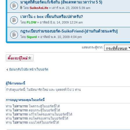
มาดูสถิติบอร์ดแก้เซ็งกัน (อัพเดทตามเวลาว่าง 5 5)
โดย
SuikoAsLife
» เสาร์ พ.ค. 23, 2009 5:39 am
เวลาใน c box เพี้ยนกันหรือเปล่าครับ?
โดย
FLOW
» อาทิตย์ มิ.ย. 14, 2009 12:24 am
กฎระเบียบร่วมของบอร์ด-SuikoFriend-[อ่านกันด้วยนะครับ]
โดย
Sigurd
» อาทิตย์ พ.ค. 10, 2009 4:04 pm
แสดงกระทู้จาก:
ตั้งกระทู้ใหม่
ย้อนกลับไปยัง หน้าเว็บบอร์ด
ผู้ใช้งานขณะนี้
่กำลังดูบอร์ดนี้: ไม่มีสมาชิกใหม่ และ บุคคลทั่วไป 1 ท่าน
การอนุญาตของคุณในบอร์ดนี้
ท่าน
ไม่สามารถ
โพสกระทู้ในบอร์ดนี้ได้
ท่าน
ไม่สามารถ
ตอบกระทู้ในบอร์ดนี้ได้
ท่าน
ไม่สามารถ
แก้ไขโพสของท่านในบอร์ดนี้ได้
ท่าน
ไม่สามารถ
ลบโพสของท่านในบอร์ดนี้ได้
ท่าน
ไม่สามารถ
แนบไฟล์ในบอร์ดนี้ได้