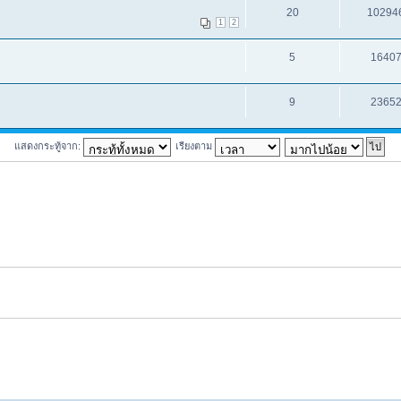
20
10294
1
2
5
1640
9
2365
แสดงกระทู้จาก:
เรียงตาม