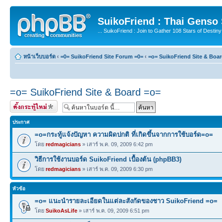
SuikoFriend : Thai Genso
... SuikoFriend : Join to Gather 108 Stars of Destiny 
หน้าเว็บบอร์ด
‹
=0= SuikoFriend Site Forum =0=
‹
=o= SuikoFriend Site & Boa
=o= SuikoFriend Site & Board =o=
ตั้งกระทู้ใหม่
ประกาศ
=o=กระทู้แจ้งปัญหา ความผิดปกติ ที่เกิดขึ้นจากการใช้บอร์ด=o=
โดย
redmagicians
» เสาร์ พ.ค. 09, 2009 6:42 pm
วิธีการใช้งานบอร์ด SuikoFriend เบื้องต้น (phpBB3)
โดย
redmagicians
» เสาร์ พ.ค. 09, 2009 6:30 pm
หัวข้อ
=o= แนะนำรายละเอียดในแต่ละสังกัดของชาว SuikoFriend =o=
โดย
SuikoAsLife
» เสาร์ พ.ค. 09, 2009 6:51 pm