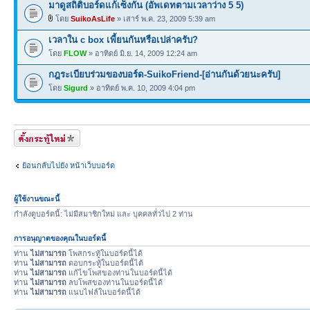
มาดูสถิติบอร์ดแก้เซ็งกัน (อัพเดทตามเวลาว่าง 5 5)
โดย
SuikoAsLife
» เสาร์ พ.ค. 23, 2009 5:39 am
เวลาใน c box เพี้ยนกันหรือเปล่าครับ?
โดย
FLOW
» อาทิตย์ มิ.ย. 14, 2009 12:24 am
กฎระเบียบร่วมของบอร์ด-SuikoFriend-[อ่านกันด้วยนะครับ]
โดย
Sigurd
» อาทิตย์ พ.ค. 10, 2009 4:04 pm
ตั้งกระทู้ใหม่
ย้อนกลับไปยัง หน้าเว็บบอร์ด
ผู้ใช้งานขณะนี้
กำลังดูบอร์ดนี้: ไม่มีสมาชิกใหม่ และ บุคคลทั่วไป 2 ท่าน
การอนุญาตของคุณในบอร์ดนี้
ท่าน
ไม่สามารถ
โพสกระทู้ในบอร์ดนี้ได้
ท่าน
ไม่สามารถ
ตอบกระทู้ในบอร์ดนี้ได้
ท่าน
ไม่สามารถ
แก้ไขโพสของท่านในบอร์ดนี้ได้
ท่าน
ไม่สามารถ
ลบโพสของท่านในบอร์ดนี้ได้
ท่าน
ไม่สามารถ
แนบไฟล์ในบอร์ดนี้ได้