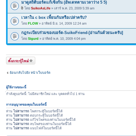
มาดูสถิติบอร์ดแก้เซ็งกัน (อัพเดทตามเวลาว่าง 5 5)
โดย
SuikoAsLife
» เสาร์ พ.ค. 23, 2009 5:39 am
เวลาใน c box เพี้ยนกันหรือเปล่าครับ?
โดย
FLOW
» อาทิตย์ มิ.ย. 14, 2009 12:24 am
กฎระเบียบร่วมของบอร์ด-SuikoFriend-[อ่านกันด้วยนะครับ]
โดย
Sigurd
» อาทิตย์ พ.ค. 10, 2009 4:04 pm
ตั้งกระทู้ใหม่
ย้อนกลับไปยัง หน้าเว็บบอร์ด
ผู้ใช้งานขณะนี้
่กำลังดูบอร์ดนี้: ไม่มีสมาชิกใหม่ และ บุคคลทั่วไป 1 ท่าน
การอนุญาตของคุณในบอร์ดนี้
ท่าน
ไม่สามารถ
โพสกระทู้ในบอร์ดนี้ได้
ท่าน
ไม่สามารถ
ตอบกระทู้ในบอร์ดนี้ได้
ท่าน
ไม่สามารถ
แก้ไขโพสของท่านในบอร์ดนี้ได้
ท่าน
ไม่สามารถ
ลบโพสของท่านในบอร์ดนี้ได้
ท่าน
ไม่สามารถ
แนบไฟล์ในบอร์ดนี้ได้