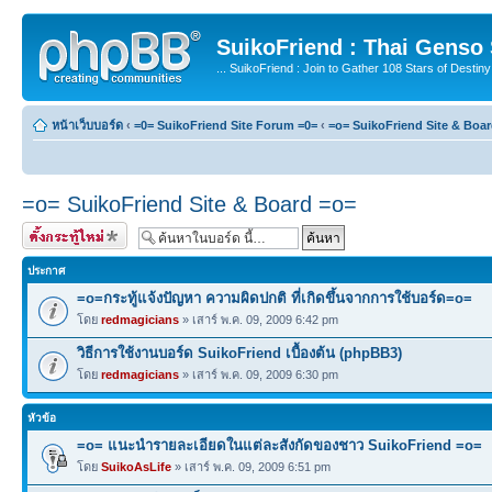
SuikoFriend : Thai Genso
... SuikoFriend : Join to Gather 108 Stars of Destiny 
หน้าเว็บบอร์ด
‹
=0= SuikoFriend Site Forum =0=
‹
=o= SuikoFriend Site & Boa
=o= SuikoFriend Site & Board =o=
ตั้งกระทู้ใหม่
ประกาศ
=o=กระทู้แจ้งปัญหา ความผิดปกติ ที่เกิดขึ้นจากการใช้บอร์ด=o=
โดย
redmagicians
» เสาร์ พ.ค. 09, 2009 6:42 pm
วิธีการใช้งานบอร์ด SuikoFriend เบื้องต้น (phpBB3)
โดย
redmagicians
» เสาร์ พ.ค. 09, 2009 6:30 pm
หัวข้อ
=o= แนะนำรายละเอียดในแต่ละสังกัดของชาว SuikoFriend =o=
โดย
SuikoAsLife
» เสาร์ พ.ค. 09, 2009 6:51 pm