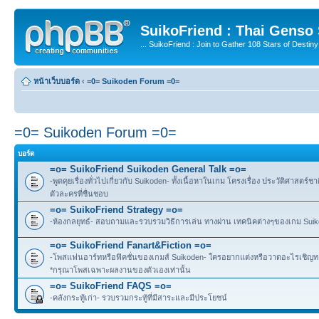
SuikoFriend : Thai Genso
... SuikoFriend : Join to Gather 108 Stars of Destiny 
หน้าเว็บบอร์ด
‹
=0= Suikoden Forum =0=
=0= Suikoden Forum =0=
บอร์ด
=o= SuikoFriend Suikoden General Talk =o=
-พูดคุยเรื่องทั่วไปเกี่ยวกับ Suikoden- ทั้งเนื้อหาในเกม โครงเรื่อง ประวัติศาสตร์ชา
ตัวละครที่ชื่นชอบ
=o= SuikoFriend Strategy =o=
-ห้องกลยุทธ์- สอบถามและรวบรวมวิธีการเล่น ทางผ่าน เทคนิคต่างๆของเกม Suikode
=o= SuikoFriend Fanart&Fiction =o=
-โพสแฟนอาร์ทหรือฟิคชั่นของเกมส์ Suikoden- ใครอยากแต่งหรือวาดอะไรเชิญทาง
*กรุณาโพสเฉพาะผลงานของตัวเองเท่านั้น
=o= SuikoFriend FAQS =o=
-คลังกระทู้เก่า- รวบรวมกระทู้ที่มีสาระและมีประโยชน์