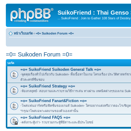
SuikoFriend : Thai Genso
... SuikoFriend : Join to Gather 108 Stars of Destiny 
หน้าเว็บบอร์ด
‹
=0= Suikoden Forum =0=
=0= Suikoden Forum =0=
บอร์ด
=o= SuikoFriend Suikoden General Talk =o=
-พูดคุยเรื่องทั่วไปเกี่ยวกับ Suikoden- ทั้งเนื้อหาในเกม โครงเรื่อง ประวัติศาสตร์ชา
ตัวละครที่ชื่นชอบ
=o= SuikoFriend Strategy =o=
-ห้องกลยุทธ์- สอบถามและรวบรวมวิธีการเล่น ทางผ่าน เทคนิคต่างๆของเกม Suikode
=o= SuikoFriend Fanart&Fiction =o=
-โพสแฟนอาร์ทหรือฟิคชั่นของเกมส์ Suikoden- ใครอยากแต่งหรือวาดอะไรเชิญทาง
*กรุณาโพสเฉพาะผลงานของตัวเองเท่านั้น
=o= SuikoFriend FAQS =o=
-คลังกระทู้เก่า- รวบรวมกระทู้ที่มีสาระและมีประโยชน์