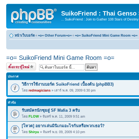
SuikoFriend : Thai Genso
... SuikoFriend : Join to Gather 108 Stars of Destiny 
หน้าเว็บบอร์ด
‹
=o= Other Forum=o=
‹
=o= SuikoFriend Mini Game Room =o=
=o= SuikoFriend Mini Game Room =o=
ตั้งกระทู้ใหม่
ประกาศ
วิธีการใช้งานบอร์ด SuikoFriend เบื้องต้น (phpBB3)
โดย
redmagicians
» เสาร์ พ.ค. 09, 2009 6:30 pm
หัวข้อ
รับสมัครนักซุยสู่ SF Mafia 3 ครับ
โดย
FLOW
» จันทร์ พ.ค. 11, 2009 9:51 am
[โหวต] อยากเล่นมินิเกมอะไรกันหรือพวกเธอว์?
โดย
Shiryu
» จันทร์ พ.ย. 09, 2009 4:10 pm