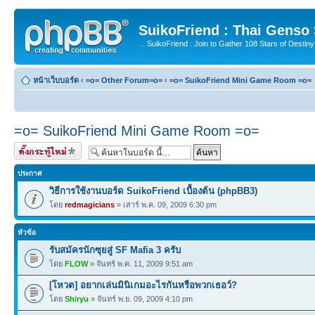
SuikoFriend : Thai Genso
... SuikoFriend : Join to Gather 108 Stars of Destiny 
หน้าเว็บบอร์ด
‹
=o= Other Forum=o=
‹
=o= SuikoFriend Mini Game Room =o=
=o= SuikoFriend Mini Game Room =o=
ตั้งกระทู้ใหม่
ประกาศ
วิธีการใช้งานบอร์ด SuikoFriend เบื้องต้น (phpBB3)
โดย
redmagicians
» เสาร์ พ.ค. 09, 2009 6:30 pm
หัวข้อ
รับสมัครนักซุยสู่ SF Mafia 3 ครับ
โดย
FLOW
» จันทร์ พ.ค. 11, 2009 9:51 am
[โหวต] อยากเล่นมินิเกมอะไรกันหรือพวกเธอว์?
โดย
Shiryu
» จันทร์ พ.ย. 09, 2009 4:10 pm