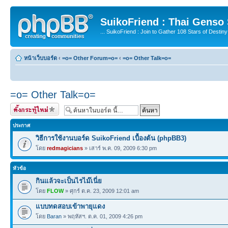
SuikoFriend : Thai Genso
... SuikoFriend : Join to Gather 108 Stars of Destiny 
หน้าเว็บบอร์ด
‹
=o= Other Forum=o=
‹
=o= Other Talk=o=
=o= Other Talk=o=
ตั้งกระทู้ใหม่
ประกาศ
วิธีการใช้งานบอร์ด SuikoFriend เบื้องต้น (phpBB3)
โดย
redmagicians
» เสาร์ พ.ค. 09, 2009 6:30 pm
หัวข้อ
กินแล้วจะเป็นไรไม๊เนี่ย
โดย
FLOW
» ศุกร์ ต.ค. 23, 2009 12:01 am
แบบทดสอบเข้าพายุแดง
โดย
Baran
» พฤหัสฯ. ต.ค. 01, 2009 4:26 pm