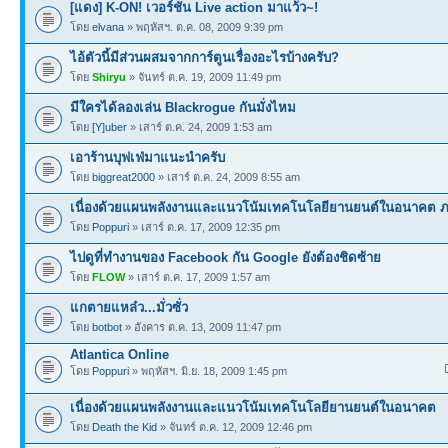
[แดง] K-ON! เวอร์ชั่น Live action มาแว้ว~!
โดย
elvana
» พฤหัสฯ. ต.ค. 08, 2009 9:39 pm
ไอ้ตัวนี้มีส่วนผสมจากการ์ตูนเรื่องอะไรบ้างครับ?
โดย
Shiryu
» จันทร์ ต.ค. 19, 2009 11:49 pm
มีใครได้ลองเล่น Blackrogue กันมั่งไหม
โดย
[Y]uber
» เสาร์ ต.ค. 24, 2009 1:53 am
เอาร้านบุฟเฟ่มาแนะนำครับ
โดย
biggreat2000
» เสาร์ ต.ค. 24, 2009 8:55 am
เนื่องด้วยแผนพลังงานและแนวโน้มเทคโนโลยียานยนต์ในอนาคต 
โดย
Poppuri
» เสาร์ ต.ค. 17, 2009 12:35 pm
ไปดูที่ทำงานของ Facebook กัน Google ยังต้องชิดซ้าย
โดย
FLOW
» เสาร์ ต.ค. 17, 2009 1:57 am
แกตายแหล๋ว...มั่วซั่ว
โดย
botbot
» อังคาร ต.ค. 13, 2009 11:47 pm
Atlantica Online
โดย
Poppuri
» พฤหัสฯ. มิ.ย. 18, 2009 1:45 pm
เนื่องด้วยแผนพลังงานและแนวโน้มเทคโนโลยียานยนต์ในอนาคต
โดย
Death the Kid
» จันทร์ ต.ค. 12, 2009 12:46 pm