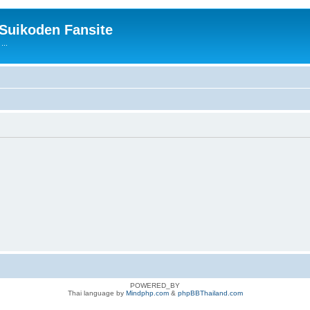
 Suikoden Fansite
...
POWERED_BY
Thai language by
Mindphp.com
&
phpBBThailand.com