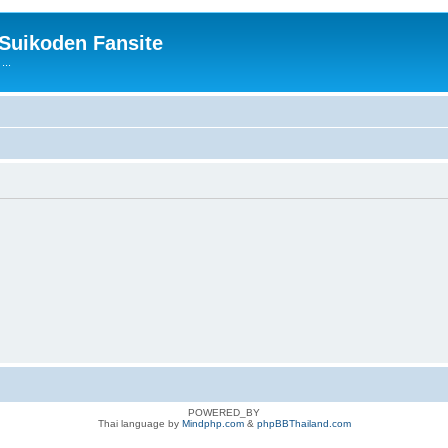
 Suikoden Fansite
...
POWERED_BY
Thai language by
Mindphp.com
&
phpBBThailand.com