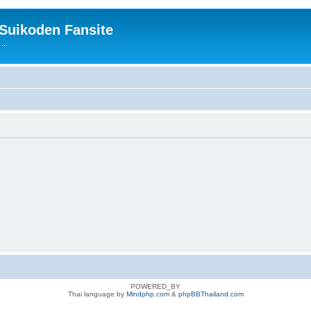
 Suikoden Fansite
...
POWERED_BY
Thai language by
Mindphp.com
&
phpBBThailand.com