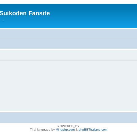
 Suikoden Fansite
...
POWERED_BY
Thai language by
Mindphp.com
&
phpBBThailand.com