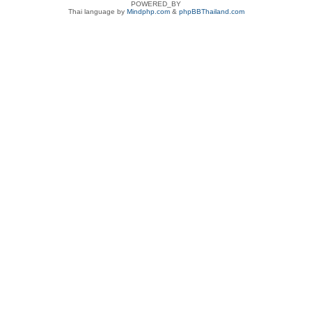
POWERED_BY
Thai language by
Mindphp.com
&
phpBBThailand.com