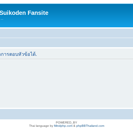
 Suikoden Fansite
...
การตอบหัวข้อได้.
POWERED_BY
Thai language by
Mindphp.com
&
phpBBThailand.com