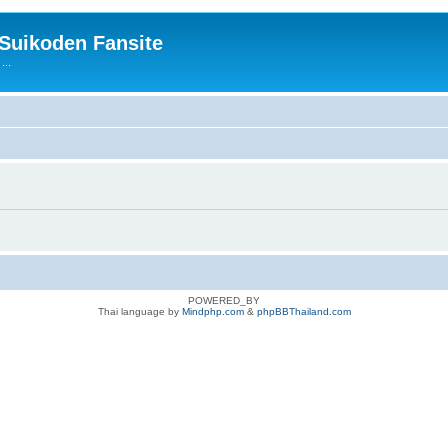
 Suikoden Fansite
...
POWERED_BY
Thai language by
Mindphp.com
&
phpBBThailand.com