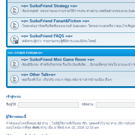
=o= SuikoFriend Strategy =o=
-ห้องกลยุทธ์- สอบถามและรวบรวมวิธีการเล่น ทางผ่าน เทคนิคต่างๆของเกม Suikode
=o= SuikoFriend Fanart&Fiction =o=
-โพสแฟนอาร์ทหรือฟิคชั่นของเกมส์ Suikoden- ใครอยากแต่งหรือวาดอะไรเชิญทา
=o= SuikoFriend FAQS =o=
-คลังกระทู้เก่า- รวบรวมกระทู้ที่มีสาระและมีประโยชน์
=O= OTHER FORUM=O=
=o= SuikoFriend Mini Game Room =o=
-ห้องมินิเกม- สำหรับกิจกรรม รื่นเริง บันเทิงจิต ... มีเกมเด็ดๆน่าสนใจ มาแนะนำ-
=o= Other Talk=o=
-คุยเรื่องทั่วไป- เกี่ยวกับ เกม การ์ตูน หนัง ข่าวสารบ้านเมือง อื่นๆ-
เข้าสู่ระบบ
ชื่อผู้ใช้:
รหัสผ่าน:
ผู้ใช้งานขณะนี้
กำลังออนไลน์ทั้งหมด
62
ท่าน :: ไม่มีผู้ใช้งานที่เป็นสมาชิก, บุคคลทั่วไป 62 ท่าน (มีการอัปเ
ออนไลน์มากที่สุด
4645
ท่าน เมื่อ อาทิตย์ ส.ค. 02, 2026 12:33 am