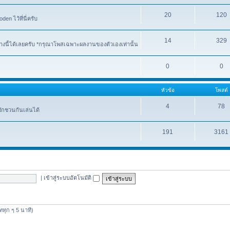
20
120
n ไว้ที่นี่ครับ
14
329
งนี้ได้เลยครับ *กรุณาโพสเฉพาะผลงานของตัวเองเท่านั้น
0
0
หัวข้อ
โพสต์
4
78
ชักชวนกันเล่นได้
191
3161
|
เข้าสู่ระบบอัตโนมัติ
ดททุก ๆ 5 นาที)