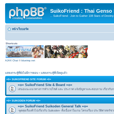
SuikoFriend : Thai Genso
... SuikoFriend : Join to Gather 108 Stars of Destiny 
หน้าเว็บบอร์ด
Shortcuts
AJAX Chat
©
blueimp.net
แสดงกระทู้ที่ยังไม่มีการตอบ
•
แสดงกระทู้ที่เปิดดูแล้ว
=0= SUIKOFRIEND SITE FORUM =0=
=o= SuikoFriend Site & Board =o=
เสนอแนะแนวทางการทำเวปไซต์ และ ประกาศ แจ้งปัญหาและสอบถาม เกี่ยวกับกฎ
=0= SUIKODEN FORUM =0=
=o= SuikoFriend Suikoden General Talk =o=
-พูดคุยเรื่องทั่วไปเกี่ยวกับ Suikoden- ทั้งเนื้อหาในเกม โครงเรื่อง ประวัติศาสตร์ช