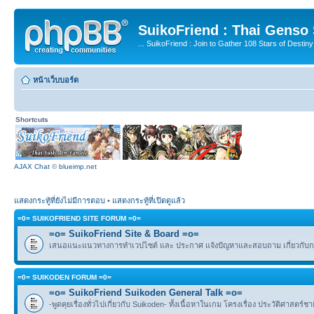
SuikoFriend : Thai Genso
... SuikoFriend : Join to Gather 108 Stars of Destiny 
หน้าเว็บบอร์ด
Shortcuts
AJAX Chat
©
blueimp.net
แสดงกระทู้ที่ยังไม่มีการตอบ
•
แสดงกระทู้ที่เปิดดูแล้ว
=0= SUIKOFRIEND SITE FORUM =0=
=o= SuikoFriend Site & Board =o=
เสนอแนะแนวทางการทำเวปไซต์ และ ประกาศ แจ้งปัญหาและสอบถาม เกี่ยวกับกฎ
=0= SUIKODEN FORUM =0=
=o= SuikoFriend Suikoden General Talk =o=
-พูดคุยเรื่องทั่วไปเกี่ยวกับ Suikoden- ทั้งเนื้อหาในเกม โครงเรื่อง ประวัติศาสตร์ช