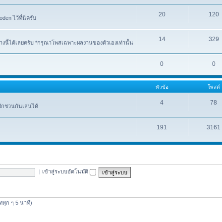
20
120
n ไว้ที่นี่ครับ
14
329
งนี้ได้เลยครับ *กรุณาโพสเฉพาะผลงานของตัวเองเท่านั้น
0
0
หัวข้อ
โพสต์
4
78
ชักชวนกันเล่นได้
191
3161
|
เข้าสู่ระบบอัตโนมัติ
ดททุก ๆ 5 นาที)