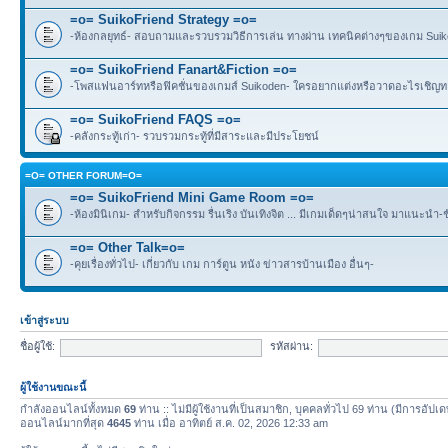
=o= SuikoFriend Strategy =o=
-ห้องกลยุทธ์- สอบถามและรวบรวมวิธีการเล่น ทางผ่าน เทคนิคต่างๆของเกม Suikode
=o= SuikoFriend Fanart&Fiction =o=
-โพสแฟนอาร์ทหรือฟิคชั่นของเกมส์ Suikoden- ใครอยากแต่งหรือวาดอะไรเชิญทา
=o= SuikoFriend FAQS =o=
-คลังกระทู้เก่า- รวบรวมกระทู้ที่มีสาระและมีประโยชน์
=O= OTHER FORUM=O=
=o= SuikoFriend Mini Game Room =o=
-ห้องมินิเกม- สำหรับกิจกรรม รื่นเริง บันเทิงจิต ... มีเกมเด็ดๆน่าสนใจ มาแนะนำ-
=o= Other Talk=o=
-คุยเรื่องทั่วไป- เกี่ยวกับ เกม การ์ตูน หนัง ข่าวสารบ้านเมือง อื่นๆ-
เข้าสู่ระบบ
ชื่อผู้ใช้:
รหัสผ่าน:
ผู้ใช้งานขณะนี้
กำลังออนไลน์ทั้งหมด
69
ท่าน :: ไม่มีผู้ใช้งานที่เป็นสมาชิก, บุคคลทั่วไป 69 ท่าน (มีการอัปเ
ออนไลน์มากที่สุด
4645
ท่าน เมื่อ อาทิตย์ ส.ค. 02, 2026 12:33 am