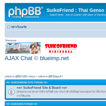
SuikoFriend : Thai Genso
... SuikoFriend : Join to Gather 108 Stars of Destiny 
หน้าเว็บบอร์ด
Shortcuts
AJAX Chat
©
blueimp.net
แสดงกระทู้ที่ยังไม่มีการตอบ
•
แสดงกระทู้ที่เปิดดูแล้ว
=0= SUIKOFRIEND SITE FORUM =0=
=o= SuikoFriend Site & Board =o=
เสนอแนะแนวทางการทำเวปไซต์ และ ประกาศ แจ้งปัญหาและสอบถาม เกี่ยวกับกฎ
การใช้บอร์ด
=0= SUIKODEN FORUM =0=