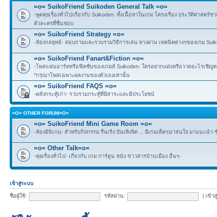
=o= SuikoFriend Suikoden General Talk =o=
-พูดคุยเรื่องทั่วไปเกี่ยวกับ Suikoden- ทั้งเนื้อหาในเกม โครงเรื่อง ประวัติศาสตร์ชา
ตัวละครที่ชื่นชอบ
=o= SuikoFriend Strategy =o=
-ห้องกลยุทธ์- สอบถามและรวบรวมวิธีการเล่น ทางผ่าน เทคนิคต่างๆของเกม Suikode
=o= SuikoFriend Fanart&Fiction =o=
-โพสแฟนอาร์ทหรือฟิคชั่นของเกมส์ Suikoden- ใครอยากแต่งหรือวาดอะไรเชิญทาง
*กรุณาโพสเฉพาะผลงานของตัวเองเท่านั้น
=o= SuikoFriend FAQS =o=
-คลังกระทู้เก่า- รวบรวมกระทู้ที่มีสาระและมีประโยชน์
=O= OTHER FORUM=O=
=o= SuikoFriend Mini Game Room =o=
-ห้องมินิเกม- สำหรับกิจกรรม รื่นเริง บันเทิงจิต ... มีเกมเด็ดๆน่าสนใจ มาแนะนำ-
=o= Other Talk=o=
-คุยเรื่องทั่วไป- เกี่ยวกับ เกม การ์ตูน หนัง ข่าวสารบ้านเมือง อื่นๆ-
เข้าสู่ระบบ
ชื่อผู้ใช้:
รหัสผ่าน:
|
เข้าส