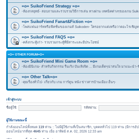
=o= SuikoFriend Strategy =o=
-ห้องกลยุทธ์- สอบถามและรวบรวมวิธีการเล่น ทางผ่าน เทคนิคต่างๆของเกม Suikode
=o= SuikoFriend Fanart&Fiction =o=
-โพสแฟนอาร์ทหรือฟิคชั่นของเกมส์ Suikoden- ใครอยากแต่งหรือวาดอะไรเชิญทา
=o= SuikoFriend FAQS =o=
-คลังกระทู้เก่า- รวบรวมกระทู้ที่มีสาระและมีประโยชน์
=O= OTHER FORUM=O=
=o= SuikoFriend Mini Game Room =o=
-ห้องมินิเกม- สำหรับกิจกรรม รื่นเริง บันเทิงจิต ... มีเกมเด็ดๆน่าสนใจ มาแนะนำ-
=o= Other Talk=o=
-คุยเรื่องทั่วไป- เกี่ยวกับ เกม การ์ตูน หนัง ข่าวสารบ้านเมือง อื่นๆ-
เข้าสู่ระบบ
ชื่อผู้ใช้:
รหัสผ่าน:
ผู้ใช้งานขณะนี้
กำลังออนไลน์ทั้งหมด
119
ท่าน :: ไม่มีผู้ใช้งานที่เป็นสมาชิก, บุคคลทั่วไป 119 ท่าน (มีการอั
ออนไลน์มากที่สุด
4645
ท่าน เมื่อ อาทิตย์ ส.ค. 02, 2026 12:33 am