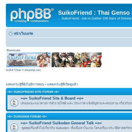
SuikoFriend : Thai Genso
... SuikoFriend : Join to Gather 108 Stars of Destiny 
หน้าเว็บบอร์ด
Shortcuts
AJAX Chat
©
blueimp.net
แสดงกระทู้ที่ยังไม่มีการตอบ
•
แสดงกระทู้ที่เปิดดูแล้ว
=0= SUIKOFRIEND SITE FORUM =0=
=o= SuikoFriend Site & Board =o=
เสนอแนะแนวทางการทำเวปไซต์ และ ประกาศ แจ้งปัญหาและสอบถาม เกี่ยวกับกฎ
=0= SUIKODEN FORUM =0=
=o= SuikoFriend Suikoden General Talk =o=
-พูดคุยเรื่องทั่วไปเกี่ยวกับ Suikoden- ทั้งเนื้อหาในเกม โครงเรื่อง ประวัติศาสตร์ช