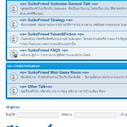
=o= SuikoFriend Suikoden General Talk =o=
-พูดคุยเรื่องทั่วไปเกี่ยวกับ Suikoden- ทั้งเนื้อหาในเกม โครงเรื่อง ประวัติศาสตร์ชา
ตัวละครที่ชื่นชอบ
=o= SuikoFriend Strategy =o=
-ห้องกลยุทธ์- สอบถามและรวบรวมวิธีการเล่น ทางผ่าน เทคนิคต่างๆของเกม Suikode
=o= SuikoFriend Fanart&Fiction =o=
-โพสแฟนอาร์ทหรือฟิคชั่นของเกมส์ Suikoden- ใครอยากแต่งหรือวาดอะไรเชิญทาง
*กรุณาโพสเฉพาะผลงานของตัวเองเท่านั้น
=o= SuikoFriend FAQS =o=
-คลังกระทู้เก่า- รวบรวมกระทู้ที่มีสาระและมีประโยชน์
=O= OTHER FORUM=O=
=o= SuikoFriend Mini Game Room =o=
-ห้องมินิเกม- สำหรับกิจกรรม รื่นเริง บันเทิงจิต ... มีเกมเด็ดๆน่าสนใจ มาแนะนำ-
=o= Other Talk=o=
-คุยเรื่องทั่วไป- เกี่ยวกับ เกม การ์ตูน หนัง ข่าวสารบ้านเมือง อื่นๆ-
เข้าสู่ระบบ
ชื่อผู้ใช้:
รหัสผ่าน:
|
เข้าส