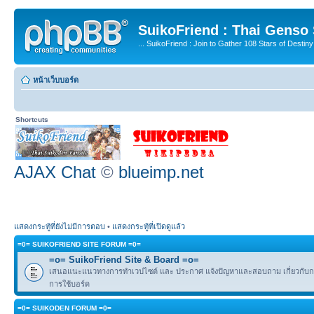
SuikoFriend : Thai Genso
... SuikoFriend : Join to Gather 108 Stars of Destiny 
หน้าเว็บบอร์ด
Shortcuts
AJAX Chat
©
blueimp.net
แสดงกระทู้ที่ยังไม่มีการตอบ
•
แสดงกระทู้ที่เปิดดูแล้ว
=0= SUIKOFRIEND SITE FORUM =0=
=o= SuikoFriend Site & Board =o=
เสนอแนะแนวทางการทำเวปไซต์ และ ประกาศ แจ้งปัญหาและสอบถาม เกี่ยวกับกฎ
การใช้บอร์ด
=0= SUIKODEN FORUM =0=